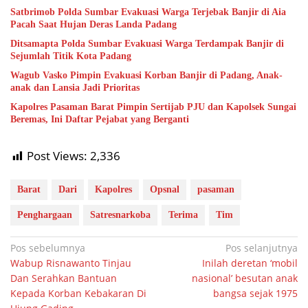
Satbrimob Polda Sumbar Evakuasi Warga Terjebak Banjir di Aia
Pacah Saat Hujan Deras Landa Padang
Ditsamapta Polda Sumbar Evakuasi Warga Terdampak Banjir di
Sejumlah Titik Kota Padang
Wagub Vasko Pimpin Evakuasi Korban Banjir di Padang, Anak-
anak dan Lansia Jadi Prioritas
Kapolres Pasaman Barat Pimpin Sertijab PJU dan Kapolsek Sungai
Beremas, Ini Daftar Pejabat yang Berganti
Post Views:
2,336
Barat
Dari
Kapolres
Opsnal
pasaman
Penghargaan
Satresnarkoba
Terima
Tim
Navigasi
Pos sebelumnya
Pos selanjutnya
Wabup Risnawanto Tinjau
Inilah deretan ‘mobil
pos
Dan Serahkan Bantuan
nasional’ besutan anak
Kepada Korban Kebakaran Di
bangsa sejak 1975