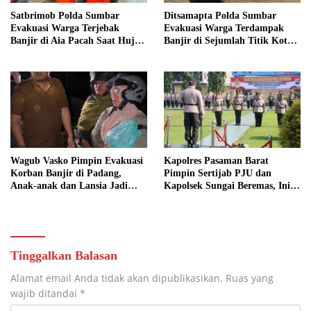
Satbrimob Polda Sumbar
Ditsamapta Polda Sumbar
Evakuasi Warga Terjebak
Evakuasi Warga Terdampak
Banjir di Aia Pacah Saat Hujan
Banjir di Sejumlah Titik Kota
Deras Landa Padang
Padang
Wagub Vasko Pimpin Evakuasi
Kapolres Pasaman Barat
Korban Banjir di Padang,
Pimpin Sertijab PJU dan
Anak-anak dan Lansia Jadi
Kapolsek Sungai Beremas, Ini
Prioritas
Daftar Pejabat yang Berganti
Tinggalkan Balasan
Alamat email Anda tidak akan dipublikasikan.
Ruas yang
wajib ditandai
*