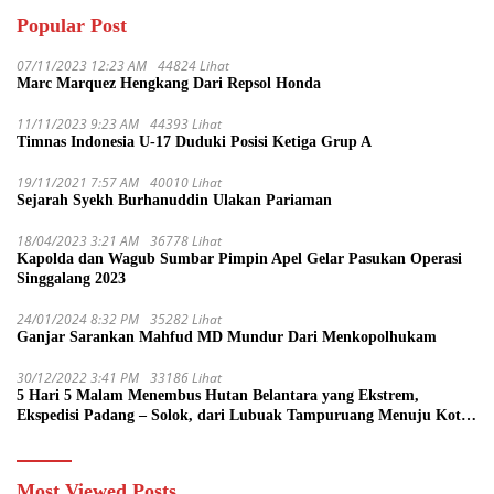
Popular Post
07/11/2023 12:23 AM
44824 Lihat
Marc Marquez Hengkang Dari Repsol Honda
11/11/2023 9:23 AM
44393 Lihat
Timnas Indonesia U-17 Duduki Posisi Ketiga Grup A
19/11/2021 7:57 AM
40010 Lihat
Sejarah Syekh Burhanuddin Ulakan Pariaman
18/04/2023 3:21 AM
36778 Lihat
Kapolda dan Wagub Sumbar Pimpin Apel Gelar Pasukan Operasi
Singgalang 2023
24/01/2024 8:32 PM
35282 Lihat
Ganjar Sarankan Mahfud MD Mundur Dari Menkopolhukam
30/12/2022 3:41 PM
33186 Lihat
5 Hari 5 Malam Menembus Hutan Belantara yang Ekstrem,
Ekspedisi Padang – Solok, dari Lubuak Tampuruang Menuju Koto
Sani Solok Temuan yang jadi Catatan
Most Viewed Posts