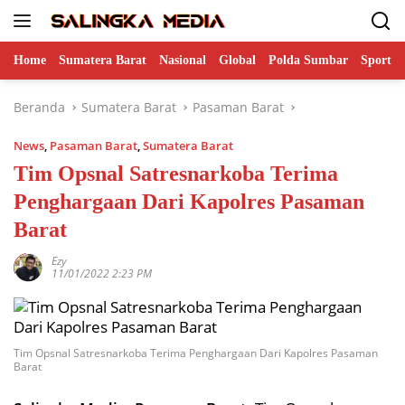
Langsung
ke
konten
Home
Sumatera Barat
Nasional
Global
Polda Sumbar
Sports
Beranda
Sumatera Barat
Pasaman Barat
News
,
Pasaman Barat
,
Sumatera Barat
Tim Opsnal Satresnarkoba Terima
Penghargaan Dari Kapolres Pasaman
Barat
Ezy
11/01/2022 2:23 PM
Tim Opsnal Satresnarkoba Terima Penghargaan Dari Kapolres Pasaman
Barat