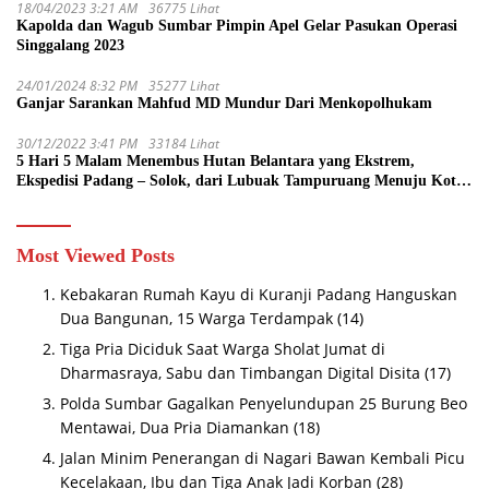
18/04/2023 3:21 AM
36775 Lihat
Kapolda dan Wagub Sumbar Pimpin Apel Gelar Pasukan Operasi
Singgalang 2023
24/01/2024 8:32 PM
35277 Lihat
Ganjar Sarankan Mahfud MD Mundur Dari Menkopolhukam
30/12/2022 3:41 PM
33184 Lihat
5 Hari 5 Malam Menembus Hutan Belantara yang Ekstrem,
Ekspedisi Padang – Solok, dari Lubuak Tampuruang Menuju Koto
Sani Solok Temuan yang jadi Catatan
Most Viewed Posts
Kebakaran Rumah Kayu di Kuranji Padang Hanguskan
Dua Bangunan, 15 Warga Terdampak
(14)
Tiga Pria Diciduk Saat Warga Sholat Jumat di
Dharmasraya, Sabu dan Timbangan Digital Disita
(17)
Polda Sumbar Gagalkan Penyelundupan 25 Burung Beo
Mentawai, Dua Pria Diamankan
(18)
Jalan Minim Penerangan di Nagari Bawan Kembali Picu
Kecelakaan, Ibu dan Tiga Anak Jadi Korban
(28)