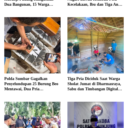
Dua Bangunan, 15 Warga
Kecelakaan, Ibu dan Tiga Anak
Terdampak
Jadi Korban
Polda Sumbar Gagalkan
Tiga Pria Diciduk Saat Warga
Penyelundupan 25 Burung Beo
Sholat Jumat di Dharmasraya,
Mentawai, Dua Pria
Sabu dan Timbangan Digital
Diamankan
Disita