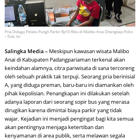
Pria Diduga Pelaku Pungli Parkir Rp10 Ribu di Malibo Anai Ditangkap Polisi
– Dok. Ist
Salingka Media –
Meskipun kawasan wisata Malibo
Anai di Kabupaten Padangpariaman terkenal akan
keindahan alamnya, citra pariwisata di sana tercoreng
oleh sebuah praktik tak terpuji. Seorang pria berinisial
A, yang diduga preman, baru-baru ini diamankan oleh
pihak kepolisian. Penangkapan ini dilakukan setelah
adanya laporan dari seorang sopir bus yang merasa
dirugikan karena dimintai biaya parkir yang tidak
wajar. Kejadian ini menjadi pengingat bagi kita semua
akan pentingnya menjaga ketertiban dan
kenyamanan di area publik, serta melawan segala