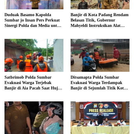
Duduak Basamo Kapolda
Banjir di Kota Padang Rendam
Sumbar jo Insan Pers Perkuat
Belasan Titik, Gubernur
Sinergi Polda dan Media untuk
Mahyeldi Instruksikan Alat
Pelayanan Masyarakat
Berat Segera Turun
Satbrimob Polda Sumbar
Ditsamapta Polda Sumbar
Evakuasi Warga Terjebak
Evakuasi Warga Terdampak
Banjir di Aia Pacah Saat Hujan
Banjir di Sejumlah Titik Kota
Deras Landa Padang
Padang