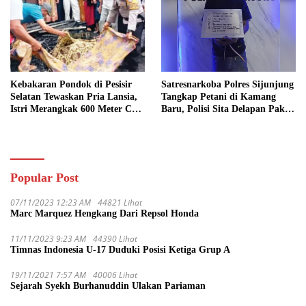
Kebakaran Pondok di Pesisir
Satresnarkoba Polres Sijunjung
Selatan Tewaskan Pria Lansia,
Tangkap Petani di Kamang
Istri Merangkak 600 Meter Cari
Baru, Polisi Sita Delapan Paket
Pertolongan
Diduga Sabu
Popular Post
07/11/2023 12:23 AM
44821 Lihat
Marc Marquez Hengkang Dari Repsol Honda
11/11/2023 9:23 AM
44390 Lihat
Timnas Indonesia U-17 Duduki Posisi Ketiga Grup A
19/11/2021 7:57 AM
40006 Lihat
Sejarah Syekh Burhanuddin Ulakan Pariaman