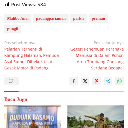
Post Views:
584
Malibo Anai
padangpariaman
parkir
preman
pungli
Navigasi
Pos sebelumnya
Pos selanjutnya
Pelarian Terhenti di
Geger! Penemuan Kerangka
pos
Kampung Halaman, Pemuda
Manusia di Dalam Pohon
Asal Sumut Dibekuk Usai
Aren Tumbang Guncang
Gasak Motor di Padang
Serdang Bedagai
Baca Juga