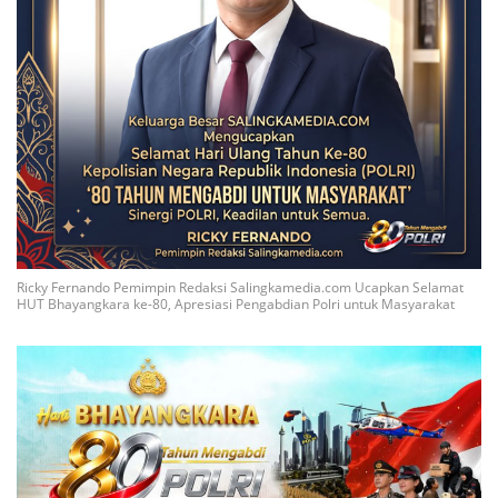
Ricky Fernando Pemimpin Redaksi Salingkamedia.com Ucapkan Selamat
HUT Bhayangkara ke-80, Apresiasi Pengabdian Polri untuk Masyarakat