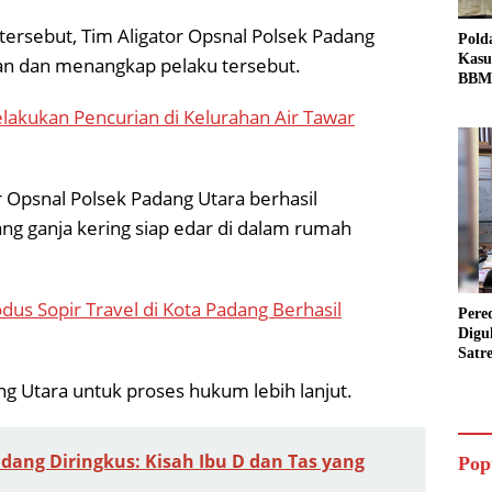
tersebut, Tim Aligator Opsnal Polsek Padang
Pold
Kasu
an dan menangkap pelaku tersebut.
BBM 
Tang
melakukan Pencurian di Kelurahan Air Tawar
dan S
Bio 
r Opsnal Polsek Padang Utara berhasil
 ganja kering siap edar di dalam rumah
us Sopir Travel di Kota Padang Berhasil
Pere
Digu
Satr
Pada
ang Utara untuk proses hukum lebih lanjut.
Pake
Siap
Data
dang Diringkus: Kisah Ibu D dan Tas yang
Pop