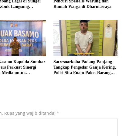
bang Ilegal di Sungai
Pencuri Spesialis Warung dan
Asbuk Langsung
Rumah Warga di Dharmasraya
hkan
asamo Kapolda Sumbar
Satresnarkoba Padang Panjang
Pers Perkuat Sinergi
Tangkap Pengedar Ganja Kering,
n Media untuk
Polisi Sita Enam Paket Barang
n Masyarakat
Bukti
n.
Ruas yang wajib ditandai
*