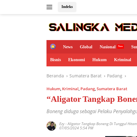
Langsung
Indeks
ke
konten
H
News
Global
Nasional
Su
o
m
Bisnis
Ekonomi
Hukum
Kriminal
e
Beranda
Sumatera Barat
Padang
Hukum
,
Kriminal
,
Padang
,
Sumatera Barat
“Aligator Tangkap Bone
Boneng diduga sebagai Pelaku Penyalahgu
Ezy
-
Aligator Tangkap Boneng Di Tunggul Hita
07/05/2024 5:54 PM