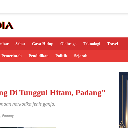
mbar
Sehat
Gaya Hidup
Olahraga
Teknologi
Travel
Pemerintah
Pendidikan
Politik
Sejarah
ng Di Tunggul Hitam, Padang”
naan narkotika jenis ganja.
m
,
Padang