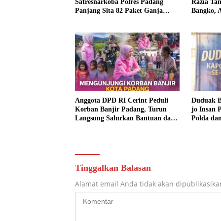
Satresnarkoba Polres Padang
Razia Tam
Panjang Sita 82 Paket Ganja
Bangko, 
Kering Siap Edar di Tanah Datar
Dimusna
Anggota DPD RI Cerint Peduli
Duduak B
Korban Banjir Padang, Turun
jo Insan 
Langsung Salurkan Bantuan dan
Polda da
Serap Aspirasi Warga
Pelayana
Tinggalkan Balasan
Alamat email Anda tidak akan dipublikasika