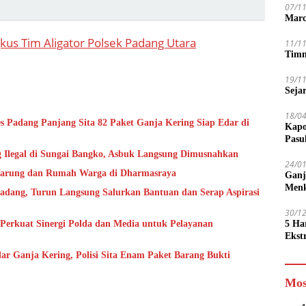
07/1
Marc
gkus Tim Aligator Polsek Padang Utara
11/1
Timn
19/1
Seja
18/0
s Padang Panjang Sita 82 Paket Ganja Kering Siap Edar di
Kapo
Pasu
ng Ilegal di Sungai Bangko, Asbuk Langsung Dimusnahkan
24/0
s Warung dan Rumah Warga di Dharmasraya
Ganj
Men
adang, Turun Langsung Salurkan Bantuan dan Serap Aspirasi
30/1
Perkuat Sinergi Polda dan Media untuk Pelayanan
5 Ha
Ekst
Tamp
r Ganja Kering, Polisi Sita Enam Paket Barang Bukti
jadi
Mos