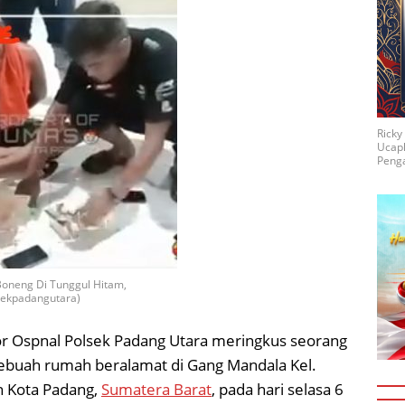
Rick
Ucap
Penga
Boneng Di Tunggul Hitam,
sekpadangutara)
or Ospnal Polsek Padang Utara meringkus seorang
disebuah rumah beralamat di Gang Mandala Kel.
h Kota Padang,
Sumatera Barat
, pada hari selasa 6