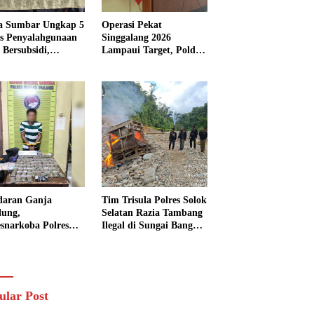
a Sumbar Ungkap 5
Operasi Pekat
s Penyalahgunaan
Singgalang 2026
Bersubsidi,
Lampaui Target, Polda
kap 7 Tersangka
Sumbar Ungkap
ita 13.298 Liter
Ratusan Persen Kasus
Solar
Kriminal
daran Ganja
Tim Trisula Polres Solok
lung,
Selatan Razia Tambang
esnarkoba Polres
Ilegal di Sungai Bangko,
ng Panjang Sita 82
Asbuk Langsung
t Ganja Kering
Dimusnahkan
 Edar di Tanah
r
ular Post