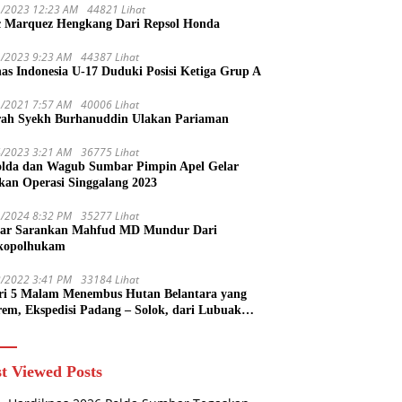
1/2023 12:23 AM
44821 Lihat
 Marquez Hengkang Dari Repsol Honda
1/2023 9:23 AM
44387 Lihat
as Indonesia U-17 Duduki Posisi Ketiga Grup A
1/2021 7:57 AM
40006 Lihat
rah Syekh Burhanuddin Ulakan Pariaman
4/2023 3:21 AM
36775 Lihat
lda dan Wagub Sumbar Pimpin Apel Gelar
kan Operasi Singgalang 2023
1/2024 8:32 PM
35277 Lihat
ar Sarankan Mahfud MD Mundur Dari
kopolhukam
2/2022 3:41 PM
33184 Lihat
ri 5 Malam Menembus Hutan Belantara yang
rem, Ekspedisi Padang – Solok, dari Lubuak
uruang Menuju Koto Sani Solok Temuan yang
 Catatan
t Viewed Posts