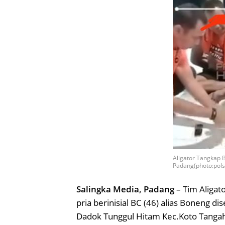
Aligator Tangkap 
Padang(photo:pol
Salingka Media, Padang
– Tim Aligat
pria berinisial BC (46) alias Boneng 
Dadok Tunggul Hitam Kec.Koto Tanga