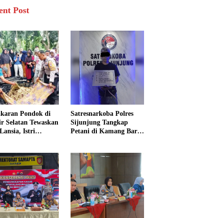
ent Post
karan Pondok di
Satresnarkoba Polres
sir Selatan Tewaskan
Sijunjung Tangkap
Lansia, Istri
Petani di Kamang Baru,
ngkak 600 Meter
Polisi Sita Delapan
 Pertolongan
Paket Diduga Sabu