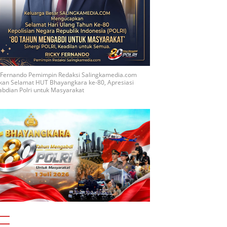
y Fernando Pemimpin Redaksi Salingkamedia.com
kan Selamat HUT Bhayangkara ke-80, Apresiasi
bdian Polri untuk Masyarakat