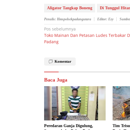
Aligator Tangkap Boneng
Di Tunggul Hit
Penulis: Hmspolsekpadangutara
Editor: Ezy
Sumber
Navigasi
Pos sebelumnya
Toko Mainan Dan Petasan Ludes Terbakar D
pos
Padang
Komentar
Baca Juga
Peredaran Ganja Digulung,
Tim Trisu