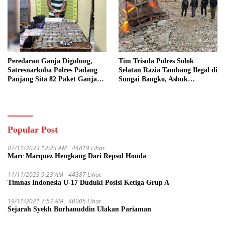
Peredaran Ganja Digulung,
Tim Trisula Polres Solok
Satresnarkoba Polres Padang
Selatan Razia Tambang Ilegal di
Panjang Sita 82 Paket Ganja
Sungai Bangko, Asbuk
Kering Siap Edar di Tanah
Langsung Dimusnahkan
Datar
Popular Post
07/11/2023 12:23 AM
44819 Lihat
Marc Marquez Hengkang Dari Repsol Honda
11/11/2023 9:23 AM
44387 Lihat
Timnas Indonesia U-17 Duduki Posisi Ketiga Grup A
19/11/2021 7:57 AM
40005 Lihat
Sejarah Syekh Burhanuddin Ulakan Pariaman