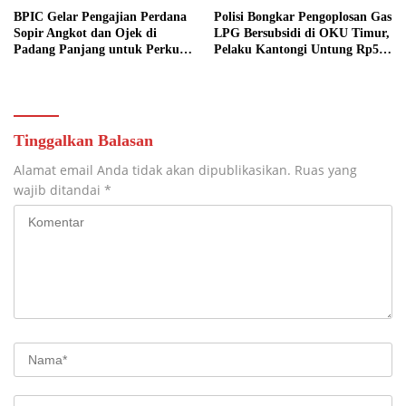
BPIC Gelar Pengajian Perdana
Polisi Bongkar Pengoplosan Gas
Sopir Angkot dan Ojek di
LPG Bersubsidi di OKU Timur,
Padang Panjang untuk Perkuat
Pelaku Kantongi Untung Rp50
Keimanan
Ribu per Tabung
Tinggalkan Balasan
Alamat email Anda tidak akan dipublikasikan.
Ruas yang
wajib ditandai
*