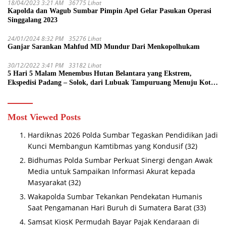
18/04/2023 3:21 AM
36775 Lihat
Kapolda dan Wagub Sumbar Pimpin Apel Gelar Pasukan Operasi
Singgalang 2023
24/01/2024 8:32 PM
35276 Lihat
Ganjar Sarankan Mahfud MD Mundur Dari Menkopolhukam
30/12/2022 3:41 PM
33182 Lihat
5 Hari 5 Malam Menembus Hutan Belantara yang Ekstrem,
Ekspedisi Padang – Solok, dari Lubuak Tampuruang Menuju Koto
Sani Solok Temuan yang jadi Catatan
Most Viewed Posts
Hardiknas 2026 Polda Sumbar Tegaskan Pendidikan Jadi
Kunci Membangun Kamtibmas yang Kondusif
(32)
Bidhumas Polda Sumbar Perkuat Sinergi dengan Awak
Media untuk Sampaikan Informasi Akurat kepada
Masyarakat
(32)
Wakapolda Sumbar Tekankan Pendekatan Humanis
Saat Pengamanan Hari Buruh di Sumatera Barat
(33)
Samsat KiosK Permudah Bayar Pajak Kendaraan di