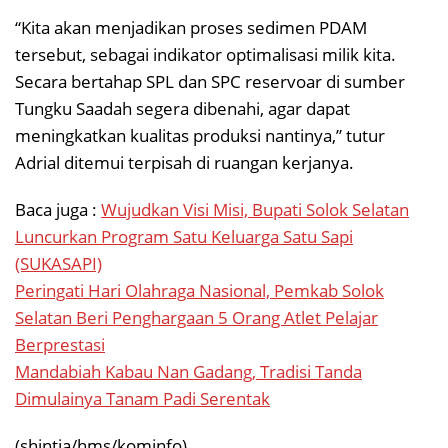
“Kita akan menjadikan proses sedimen PDAM
tersebut, sebagai indikator optimalisasi milik kita.
Secara bertahap SPL dan SPC reservoar di sumber
Tungku Saadah segera dibenahi, agar dapat
meningkatkan kualitas produksi nantinya,” tutur
Adrial ditemui terpisah di ruangan kerjanya.
Baca juga :
Wujudkan Visi Misi, Bupati Solok Selatan
Luncurkan Program Satu Keluarga Satu Sapi
(SUKASAPI)
Peringati Hari Olahraga Nasional, Pemkab Solok
Selatan Beri Penghargaan 5 Orang Atlet Pelajar
Berprestasi
Mandabiah Kabau Nan Gadang, Tradisi Tanda
Dimulainya Tanam Padi Serentak
(shintia/hms/kominfo)