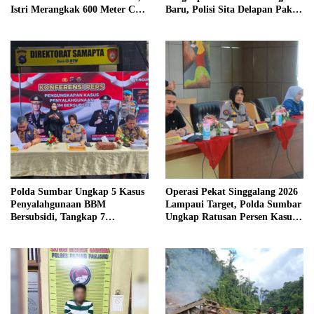
Istri Merangkak 600 Meter Cari
Baru, Polisi Sita Delapan Paket
Pertolongan
Diduga Sabu
Polda Sumbar Ungkap 5 Kasus
Operasi Pekat Singgalang 2026
Penyalahgunaan BBM
Lampaui Target, Polda Sumbar
Bersubsidi, Tangkap 7
Ungkap Ratusan Persen Kasus
Tersangka dan Sita 13.298 Liter
Kriminal
Bio Solar