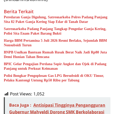
Berita Terkait
Peredaran Ganja Digulung, Satresnarkoba Polres Padang Panjang
Sita 82 Paket Ganja Kering Siap Edar di Tanah Datar
Satresnarkoba Padang Panjang Tangkap Pengedar Ganja Kering,
Polisi Sita Enam Paket Barang Bukti
Harga BBM Pertamina 5 Juli 2026 Resmi Berlaku, Sejumlah BBM
Nonsubsidi Turun
BNPB Usulkan Bantuan Rumah Rusak Berat Naik Jadi Rp80 Juta
Demi Hunian Tahan Bencana
BPIC Gelar Pengajian Perdana Sopir Angkot dan Ojek di Padang
Panjang untuk Perkuat Keimanan
Polisi Bongkar Pengoplosan Gas LPG Bersubsidi di OKU Timur,
Pelaku Kantongi Untung Rp50 Ribu per Tabung
Post Views:
1,052
Baca Juga :
Antisipasi Tingginya Pengangguran
Gubernur Mahyeldi Dorong SMK Berkolaborasi