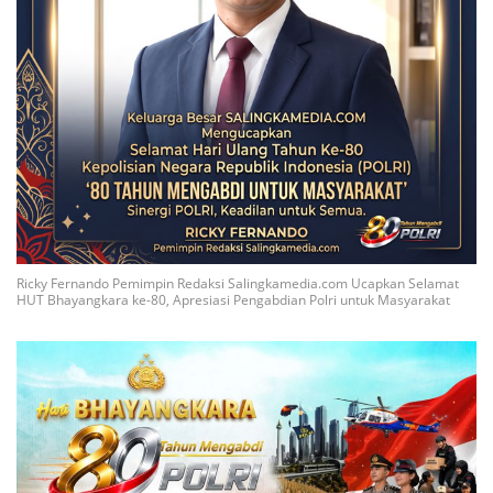
Ricky Fernando Pemimpin Redaksi Salingkamedia.com Ucapkan Selamat
HUT Bhayangkara ke-80, Apresiasi Pengabdian Polri untuk Masyarakat