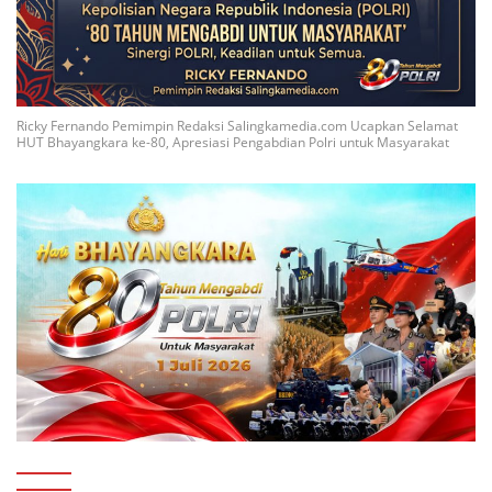
Ricky Fernando Pemimpin Redaksi Salingkamedia.com Ucapkan Selamat
HUT Bhayangkara ke-80, Apresiasi Pengabdian Polri untuk Masyarakat