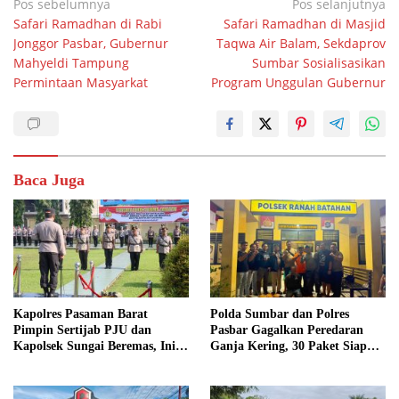
Navigasi
Pos sebelumnya
Pos selanjutnya
Safari Ramadhan di Rabi
Safari Ramadhan di Masjid
pos
Jonggor Pasbar, Gubernur
Taqwa Air Balam, Sekdaprov
Mahyeldi Tampung
Sumbar Sosialisasikan
Permintaan Masyarkat
Program Unggulan Gubernur
Baca Juga
Kapolres Pasaman Barat
Polda Sumbar dan Polres
Pimpin Sertijab PJU dan
Pasbar Gagalkan Peredaran
Kapolsek Sungai Beremas, Ini
Ganja Kering, 30 Paket Siap
Daftar Pejabat yang Berganti
Edar Disita