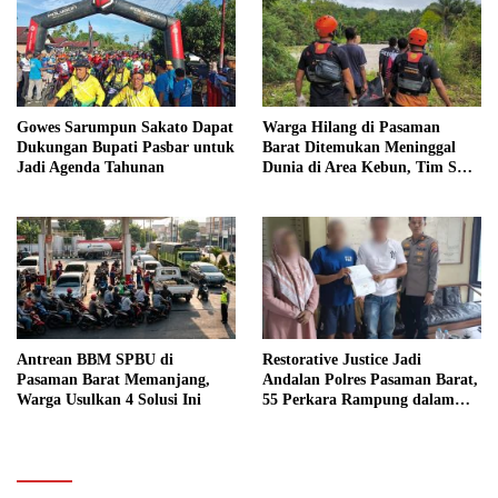
Gowes Sarumpun Sakato Dapat
Warga Hilang di Pasaman
Dukungan Bupati Pasbar untuk
Barat Ditemukan Meninggal
Jadi Agenda Tahunan
Dunia di Area Kebun, Tim SAR
Akhiri Pencarian
Antrean BBM SPBU di
Restorative Justice Jadi
Pasaman Barat Memanjang,
Andalan Polres Pasaman Barat,
Warga Usulkan 4 Solusi Ini
55 Perkara Rampung dalam
Enam Bulan