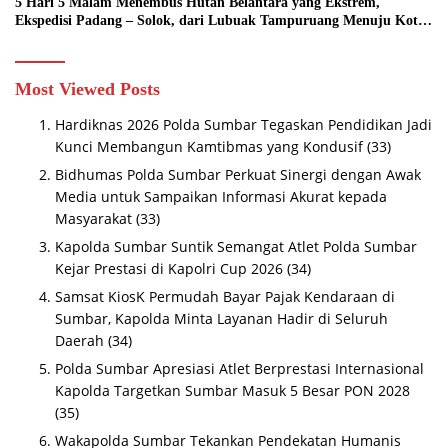
5 Hari 5 Malam Menembus Hutan Belantara yang Ekstrem,
Ekspedisi Padang – Solok, dari Lubuak Tampuruang Menuju Koto
Sani Solok Temuan yang jadi Catatan
Most Viewed Posts
Hardiknas 2026 Polda Sumbar Tegaskan Pendidikan Jadi
Kunci Membangun Kamtibmas yang Kondusif
(33)
Bidhumas Polda Sumbar Perkuat Sinergi dengan Awak
Media untuk Sampaikan Informasi Akurat kepada
Masyarakat
(33)
Kapolda Sumbar Suntik Semangat Atlet Polda Sumbar
Kejar Prestasi di Kapolri Cup 2026
(34)
Samsat KiosK Permudah Bayar Pajak Kendaraan di
Sumbar, Kapolda Minta Layanan Hadir di Seluruh
Daerah
(34)
Polda Sumbar Apresiasi Atlet Berprestasi Internasional
Kapolda Targetkan Sumbar Masuk 5 Besar PON 2028
(35)
Wakapolda Sumbar Tekankan Pendekatan Humanis