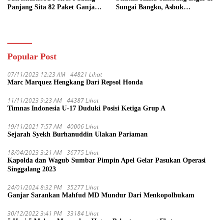
Panjang Sita 82 Paket Ganja
Sungai Bangko, Asbuk
Kering Siap Edar di Tanah
Langsung Dimusnahkan
Datar
Popular Post
07/11/2023 12:23 AM
44821 Lihat
Marc Marquez Hengkang Dari Repsol Honda
11/11/2023 9:23 AM
44387 Lihat
Timnas Indonesia U-17 Duduki Posisi Ketiga Grup A
19/11/2021 7:57 AM
40006 Lihat
Sejarah Syekh Burhanuddin Ulakan Pariaman
18/04/2023 3:21 AM
36775 Lihat
Kapolda dan Wagub Sumbar Pimpin Apel Gelar Pasukan Operasi
Singgalang 2023
24/01/2024 8:32 PM
35277 Lihat
Ganjar Sarankan Mahfud MD Mundur Dari Menkopolhukam
30/12/2022 3:41 PM
33184 Lihat