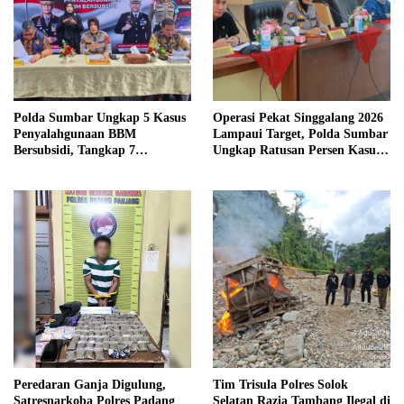
Polda Sumbar Ungkap 5 Kasus
Operasi Pekat Singgalang 2026
Penyalahgunaan BBM
Lampaui Target, Polda Sumbar
Bersubsidi, Tangkap 7
Ungkap Ratusan Persen Kasus
Tersangka dan Sita 13.298 Liter
Kriminal
Bio Solar
Peredaran Ganja Digulung,
Tim Trisula Polres Solok
Satresnarkoba Polres Padang
Selatan Razia Tambang Ilegal di