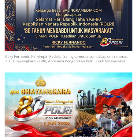
Ricky Fernando Pemimpin Redaksi Salingkamedia.com Ucapkan Selamat
HUT Bhayangkara ke-80, Apresiasi Pengabdian Polri untuk Masyarakat