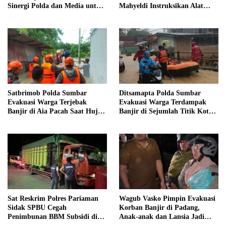
Sinergi Polda dan Media untuk
Mahyeldi Instruksikan Alat
Pelayanan Masyarakat
Berat Segera Turun
Satbrimob Polda Sumbar
Ditsamapta Polda Sumbar
Evakuasi Warga Terjebak
Evakuasi Warga Terdampak
Banjir di Aia Pacah Saat Hujan
Banjir di Sejumlah Titik Kota
Deras Landa Padang
Padang
Sat Reskrim Polres Pariaman
Wagub Vasko Pimpin Evakuasi
Sidak SPBU Cegah
Korban Banjir di Padang,
Penimbunan BBM Subsidi di
Anak-anak dan Lansia Jadi
Kota Pariaman
Prioritas