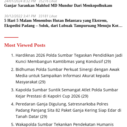
24/01/2024 8:32 PM
35276 Lihat
Ganjar Sarankan Mahfud MD Mundur Dari Menkopolhukam
30/12/2022 3:41 PM
33181 Lihat
5 Hari 5 Malam Menembus Hutan Belantara yang Ekstrem,
Ekspedisi Padang – Solok, dari Lubuak Tampuruang Menuju Koto
Sani Solok Temuan yang jadi Catatan
Most Viewed Posts
Hardiknas 2026 Polda Sumbar Tegaskan Pendidikan Jadi
Kunci Membangun Kamtibmas yang Kondusif
(29)
Bidhumas Polda Sumbar Perkuat Sinergi dengan Awak
Media untuk Sampaikan Informasi Akurat kepada
Masyarakat
(29)
Kapolda Sumbar Suntik Semangat Atlet Polda Sumbar
Kejar Prestasi di Kapolri Cup 2026
(29)
Peredaran Ganja Digulung, Satresnarkoba Polres
Padang Panjang Sita 82 Paket Ganja Kering Siap Edar di
Tanah Datar
(29)
Wakapolda Sumbar Tekankan Pendekatan Humanis