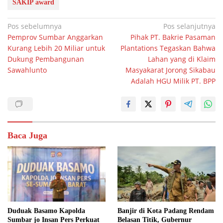
SAKIP award
Navigasi
Pos sebelumnya
Pos selanjutnya
Pemprov Sumbar Anggarkan
Pihak PT. Bakrie Pasaman
pos
Kurang Lebih 20 Miliar untuk
Plantations Tegaskan Bahwa
Dukung Pembangunan
Lahan yang di Klaim
Sawahlunto
Masyakarat Jorong Sikabau
Adalah HGU Milik PT. BPP
Baca Juga
Duduak Basamo Kapolda
Banjir di Kota Padang Rendam
Sumbar jo Insan Pers Perkuat
Belasan Titik, Gubernur