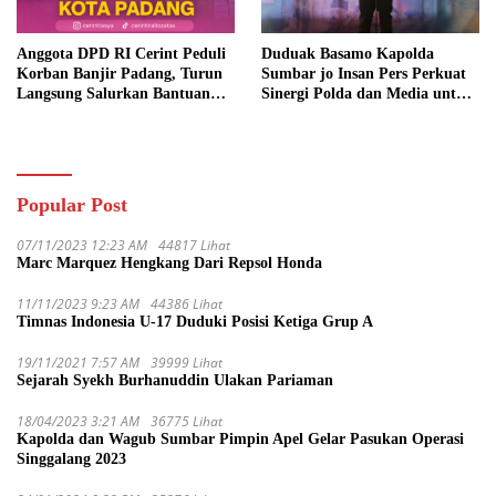
Anggota DPD RI Cerint Peduli
Duduak Basamo Kapolda
Korban Banjir Padang, Turun
Sumbar jo Insan Pers Perkuat
Langsung Salurkan Bantuan
Sinergi Polda dan Media untuk
dan Serap Aspirasi Warga
Pelayanan Masyarakat
Popular Post
07/11/2023 12:23 AM
44817 Lihat
Marc Marquez Hengkang Dari Repsol Honda
11/11/2023 9:23 AM
44386 Lihat
Timnas Indonesia U-17 Duduki Posisi Ketiga Grup A
19/11/2021 7:57 AM
39999 Lihat
Sejarah Syekh Burhanuddin Ulakan Pariaman
18/04/2023 3:21 AM
36775 Lihat
Kapolda dan Wagub Sumbar Pimpin Apel Gelar Pasukan Operasi
Singgalang 2023