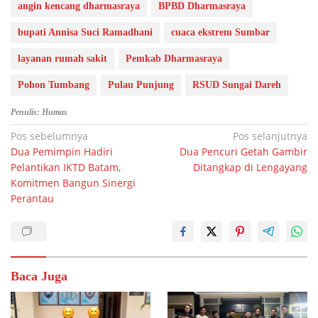
angin kencang dharmasraya
BPBD Dharmasraya
bupati Annisa Suci Ramadhani
cuaca ekstrem Sumbar
layanan rumah sakit
Pemkab Dharmasraya
Pohon Tumbang
Pulau Punjung
RSUD Sungai Dareh
Penulis: Humas
Navigasi
Pos sebelumnya
Pos selanjutnya
Dua Pemimpin Hadiri
Dua Pencuri Getah Gambir
pos
Pelantikan IKTD Batam,
Ditangkap di Lengayang
Komitmen Bangun Sinergi
Perantau
Baca Juga