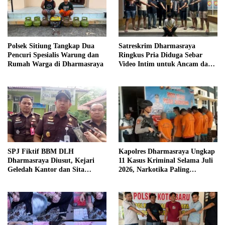
Polsek Sitiung Tangkap Dua
Satreskrim Dharmasraya
Pencuri Spesialis Warung dan
Ringkus Pria Diduga Sebar
Rumah Warga di Dharmasraya
Video Intim untuk Ancam dan
Peras Korban
SPJ Fiktif BBM DLH
Kapolres Dharmasraya Ungkap
Dharmasraya Diusut, Kejari
11 Kasus Kriminal Selama Juli
Geledah Kantor dan Sita
2026, Narkotika Paling
Dokumen Penting
Mendominasi