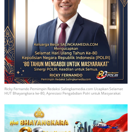
Ricky Fernando Pemimpin Redaksi Salingkamedia.com Ucapkan Selamat
HUT Bhayangkara ke-80, Apresiasi Pengabdian Polri untuk Masyarakat