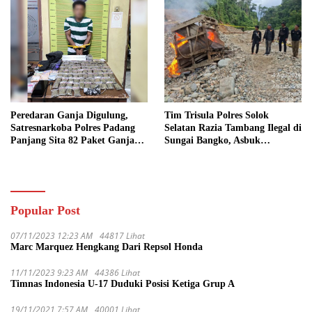
Peredaran Ganja Digulung,
Tim Trisula Polres Solok
Satresnarkoba Polres Padang
Selatan Razia Tambang Ilegal di
Panjang Sita 82 Paket Ganja
Sungai Bangko, Asbuk
Kering Siap Edar di Tanah
Langsung Dimusnahkan
Datar
Popular Post
07/11/2023 12:23 AM
44817 Lihat
Marc Marquez Hengkang Dari Repsol Honda
11/11/2023 9:23 AM
44386 Lihat
Timnas Indonesia U-17 Duduki Posisi Ketiga Grup A
19/11/2021 7:57 AM
40001 Lihat