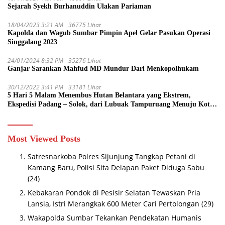
Sejarah Syekh Burhanuddin Ulakan Pariaman
18/04/2023 3:21 AM
36775 Lihat
Kapolda dan Wagub Sumbar Pimpin Apel Gelar Pasukan Operasi
Singgalang 2023
24/01/2024 8:32 PM
35276 Lihat
Ganjar Sarankan Mahfud MD Mundur Dari Menkopolhukam
30/12/2022 3:41 PM
33181 Lihat
5 Hari 5 Malam Menembus Hutan Belantara yang Ekstrem,
Ekspedisi Padang – Solok, dari Lubuak Tampuruang Menuju Koto
Sani Solok Temuan yang jadi Catatan
Most Viewed Posts
Satresnarkoba Polres Sijunjung Tangkap Petani di
Kamang Baru, Polisi Sita Delapan Paket Diduga Sabu
(24)
Kebakaran Pondok di Pesisir Selatan Tewaskan Pria
Lansia, Istri Merangkak 600 Meter Cari Pertolongan
(29)
Wakapolda Sumbar Tekankan Pendekatan Humanis