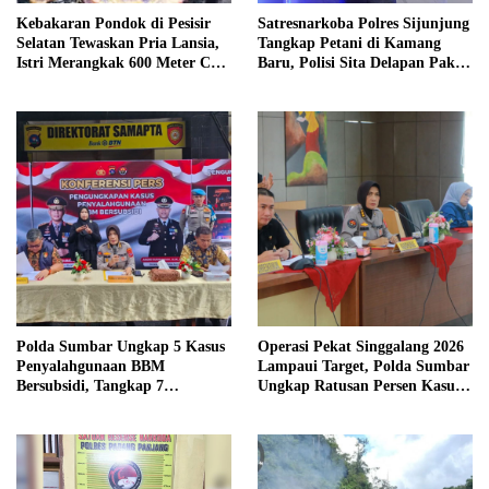
Kebakaran Pondok di Pesisir
Satresnarkoba Polres Sijunjung
Selatan Tewaskan Pria Lansia,
Tangkap Petani di Kamang
Istri Merangkak 600 Meter Cari
Baru, Polisi Sita Delapan Paket
Pertolongan
Diduga Sabu
Polda Sumbar Ungkap 5 Kasus
Operasi Pekat Singgalang 2026
Penyalahgunaan BBM
Lampaui Target, Polda Sumbar
Bersubsidi, Tangkap 7
Ungkap Ratusan Persen Kasus
Tersangka dan Sita 13.298 Liter
Kriminal
Bio Solar