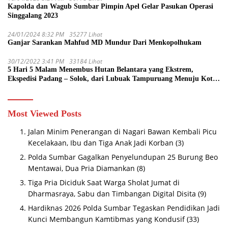
Kapolda dan Wagub Sumbar Pimpin Apel Gelar Pasukan Operasi
Singgalang 2023
24/01/2024 8:32 PM
35277 Lihat
Ganjar Sarankan Mahfud MD Mundur Dari Menkopolhukam
30/12/2022 3:41 PM
33184 Lihat
5 Hari 5 Malam Menembus Hutan Belantara yang Ekstrem,
Ekspedisi Padang – Solok, dari Lubuak Tampuruang Menuju Koto
Sani Solok Temuan yang jadi Catatan
Most Viewed Posts
Jalan Minim Penerangan di Nagari Bawan Kembali Picu
Kecelakaan, Ibu dan Tiga Anak Jadi Korban
(3)
Polda Sumbar Gagalkan Penyelundupan 25 Burung Beo
Mentawai, Dua Pria Diamankan
(8)
Tiga Pria Diciduk Saat Warga Sholat Jumat di
Dharmasraya, Sabu dan Timbangan Digital Disita
(9)
Hardiknas 2026 Polda Sumbar Tegaskan Pendidikan Jadi
Kunci Membangun Kamtibmas yang Kondusif
(33)