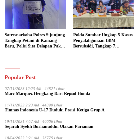
Satresnarkoba Polres Sijunjung
Polda Sumbar Ungkap 5 Kasus
Tangkap Petani di Kamang
Penyalahgunaan BBM
Baru, Polisi Sita Delapan Paket
Bersubsidi, Tangkap 7
Diduga Sabu
Tersangka dan Sita 13.298 Liter
Bio Solar
Popular Post
07/11/2023 12:23 AM
44821 Lihat
Marc Marquez Hengkang Dari Repsol Honda
11/11/2023 9:23 AM
44390 Lihat
Timnas Indonesia U-17 Duduki Posisi Ketiga Grup A
19/11/2021 7:57 AM
40006 Lihat
Sejarah Syekh Burhanuddin Ulakan Pariaman
18/04/2023 3:21 AM
36775 Lihat