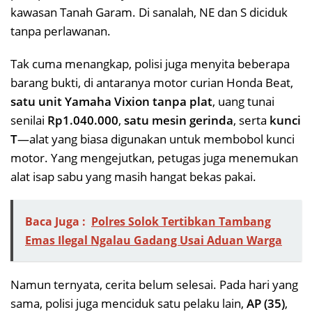
kawasan Tanah Garam. Di sanalah, NE dan S diciduk
tanpa perlawanan.
Tak cuma menangkap, polisi juga menyita beberapa
barang bukti, di antaranya motor curian Honda Beat,
satu unit Yamaha Vixion tanpa plat
, uang tunai
senilai
Rp1.040.000
,
satu mesin gerinda
, serta
kunci
T
—alat yang biasa digunakan untuk membobol kunci
motor. Yang mengejutkan, petugas juga menemukan
alat isap sabu yang masih hangat bekas pakai.
Baca Juga :
Polres Solok Tertibkan Tambang
Emas Ilegal Ngalau Gadang Usai Aduan Warga
Namun ternyata, cerita belum selesai. Pada hari yang
sama, polisi juga menciduk satu pelaku lain,
AP (35)
,