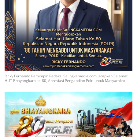
Ricky Fernando Pemimpin Redaksi Salingkamedia.com Ucapkan Selamat
HUT Bhayangkara ke-80, Apresiasi Pengabdian Polri untuk Masyarakat