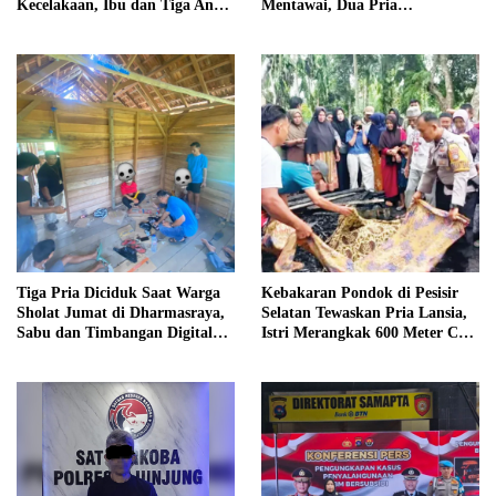
Kecelakaan, Ibu dan Tiga Anak
Mentawai, Dua Pria
Jadi Korban
Diamankan
Tiga Pria Diciduk Saat Warga
Kebakaran Pondok di Pesisir
Sholat Jumat di Dharmasraya,
Selatan Tewaskan Pria Lansia,
Sabu dan Timbangan Digital
Istri Merangkak 600 Meter Cari
Disita
Pertolongan