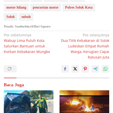
motor hilang
pencurian motor
Polres Solok Kota
Solok
subuh
Penulis: Sumbarkita.id/Hari Saputra
Navigasi
Pos sebelumnya
Pos selanjutnya
Wabup Lima Puluh Kota
Dua Titik Kebakaran di Solok
pos
Salurkan Bantuan untuk
Ludeskan Empat Rumah
Korban Kebakaran Mungka
Warga, Kerugian Capai
Ratusan Juta
Baca Juga