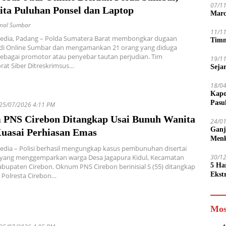
07/1
Sita Puluhan Ponsel dan Laptop
Marc
inal Sumbar
11/1
Media, Padang – Polda Sumatera Barat membongkar dugaan
Timn
Judi Online Sumbar dan mengamankan 21 orang yang diduga
ebagai promotor atau penyebar tautan perjudian. Tim
19/1
rat Siber Ditreskrimsus…
Seja
18/0
Kapo
Pasu
25/07/2026 4:11 PM
PNS Cirebon Ditangkap Usai Bunuh Wanita
24/0
Ganj
uasai Perhiasan Emas
Men
edia – Polisi berhasil mengungkap kasus pembunuhan disertai
 yang menggemparkan warga Desa Jagapura Kidul, Kecamatan
30/1
5 Ha
abupaten Cirebon. Oknum PNS Cirebon berinisial S (55) ditangkap
Ekst
 Polresta Cirebon…
Tamp
jadi
Mos