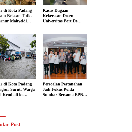
ir di Kota Padang
Kasus Dugaan
am Belasan Titik,
Kekerasan Dosen
rnur Mahyeldi
Universitas Fort De
ruksikan Alat Berat
Kock Belum Tetapkan
ra Turun
Tersangka, Kuasa
Hukum Minta AG
Segera Ditangkap
ir di Kota Padang
Persoalan Pertanahan
ngsur Surut, Warga
Jadi Fokus Polda
i Kembali ke
Sumbar Bersama BPN
h dan Bersihkan
Perkuat Sinergi di
kungan
Sumatera Barat
ular Post