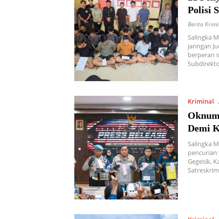
Polisi 
Berita Krim
Salingka 
jaringan 
berperan s
Subdirekto
Kriminal
Oknum 
Demi K
Salingka M
pencurian
Gegesik, K
Satreskrim