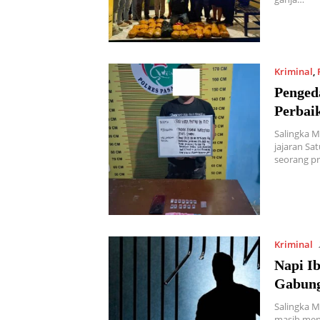
Kriminal
,
Penged
Perbai
Salingka 
jajaran S
seorang pr
Kriminal
Napi I
Gabung
Salingka M
masih menj