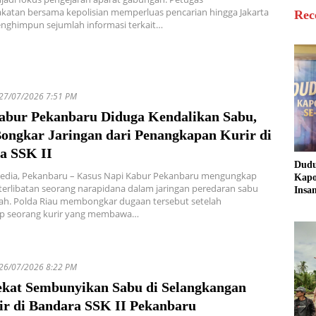
katan bersama kepolisian memperluas pencarian hingga Jakarta
Rec
nghimpun sejumlah informasi terkait…
27/07/2026 7:51 PM
abur Pekanbaru Diduga Kendalikan Sabu,
Bongkar Jaringan dari Penangkapan Kurir di
a SSK II
Dud
Media, Pekanbaru – Kasus Napi Kabur Pekanbaru mengungkap
Kapo
erlibatan seorang narapidana dalam jaringan peredaran sabu
Insa
rah. Polda Riau membongkar dugaan tersebut setelah
Sine
 seorang kurir yang membawa…
untu
Masy
26/07/2026 8:22 PM
ekat Sembunyikan Sabu di Selangkangan
ir di Bandara SSK II Pekanbaru