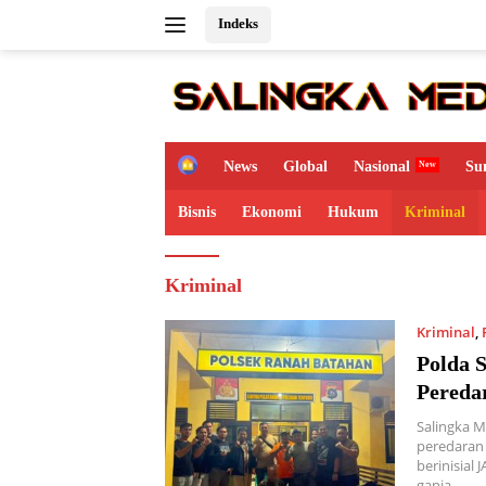
Langsung
Indeks
ke
konten
H
News
Global
Nasional
Su
o
m
Bisnis
Ekonomi
Hukum
Kriminal
e
Kriminal
Kriminal
,
Polda 
Peredar
Salingka M
peredaran
berinisial
ganja…