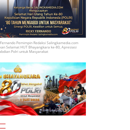
y Fernando Pemimpin Redaksi Salingkamedia.com
kan Selamat HUT Bhayangkara ke-80, Apresiasi
bdian Polri untuk Masyarakat