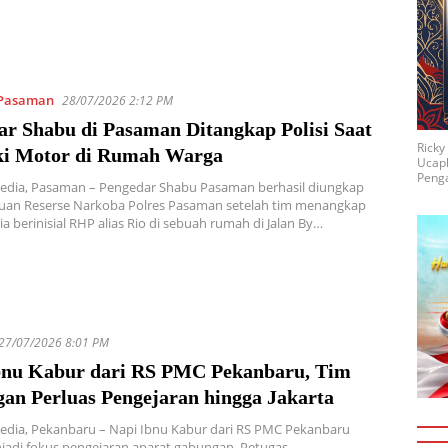
Pasaman
28/07/2026 2:12 PM
ar Shabu di Pasaman Ditangkap Polisi Saat
Rick
ki Motor di Rumah Warga
Ucap
Penga
Media, Pasaman – Pengedar Shabu Pasaman berhasil diungkap
atuan Reserse Narkoba Polres Pasaman setelah tim menangkap
ia berinisial RHP alias Rio di sebuah rumah di Jalan By…
27/07/2026 8:01 PM
bnu Kabur dari RS PMC Pekanbaru, Tim
an Perluas Pengejaran hingga Jakarta
edia, Pekanbaru – Napi Ibnu Kabur dari RS PMC Pekanbaru
adi fokus pengejaran aparat gabungan. Petugas