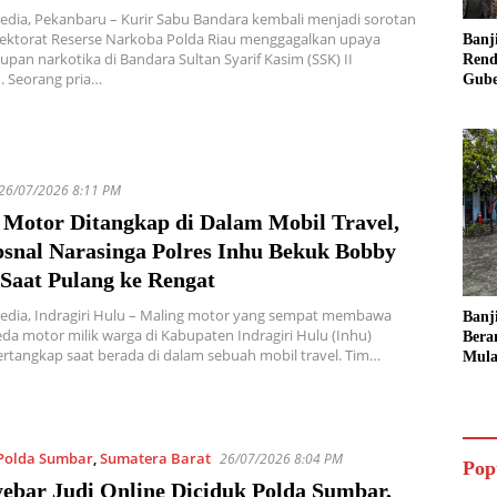
edia, Pekanbaru – Kurir Sabu Bandara kembali menjadi sorotan
rektorat Reserse Narkoba Polda Riau menggagalkan upaya
Banj
pan narkotika di Bandara Sultan Syarif Kasim (SSK) II
Rend
. Seorang pria…
Gube
Inst
Sege
26/07/2026 8:11 PM
 Motor Ditangkap di Dalam Mobil Travel,
snal Narasinga Polres Inhu Bekuk Bobby
Saat Pulang ke Rengat
edia, Indragiri Hulu – Maling motor yang sempat membawa
Banj
da motor milik warga di Kabupaten Indragiri Hulu (Inhu)
Bera
ertangkap saat berada di dalam sebuah mobil travel. Tim…
Mula
Ruma
Ling
Polda Sumbar
,
Sumatera Barat
26/07/2026 8:04 PM
Pop
yebar Judi Online Diciduk Polda Sumbar,