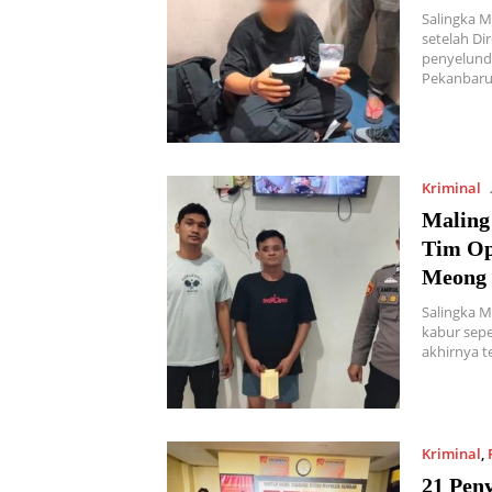
Salingka M
setelah Di
penyelundu
Pekanbaru
Kriminal
Maling
Tim Op
Meong 
Salingka M
kabur sepe
akhirnya t
Kriminal
,
21 Pen