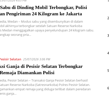
25/07/2026 4:05 PM
Sabu di Dinding Mobil Terbongkar, Polisi
an Pengiriman 24 Kilogram ke Jakarta
Media, Medan – Modus sabu yang disembunyikan di dalam
bil akhirnya terbongkar setelah Satuan Reserse Narkoba
es Medan menggagalkan upaya penyelundupan 24 kilogram sabu.
angkap seorang pria…
Pesisir Selatan
25/07/2026 3:06 PM
si Ganja di Pesisir Selatan Terbongkar
Remaja Diamankan Polisi
dia, Pesisir Selatan – Transaksi Ganja Pesisir Selatan berhasil
atuan Reserse Narkoba (Satresnarkoba) Polres Pesisir Selatan.
ngamankan empat remaja yang diduga terlibat dalam peredaran
jenis ganja…