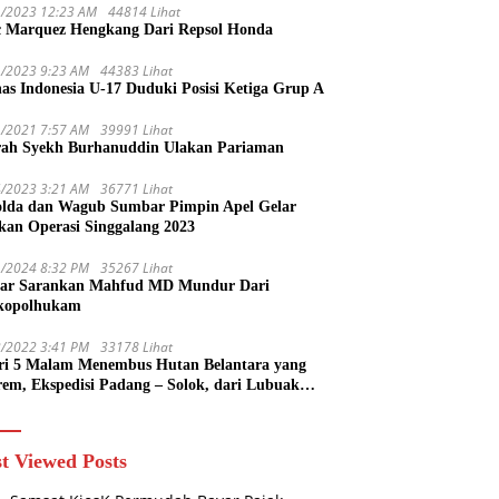
1/2023 12:23 AM
44814 Lihat
 Marquez Hengkang Dari Repsol Honda
1/2023 9:23 AM
44383 Lihat
as Indonesia U-17 Duduki Posisi Ketiga Grup A
1/2021 7:57 AM
39991 Lihat
rah Syekh Burhanuddin Ulakan Pariaman
4/2023 3:21 AM
36771 Lihat
lda dan Wagub Sumbar Pimpin Apel Gelar
kan Operasi Singgalang 2023
1/2024 8:32 PM
35267 Lihat
ar Sarankan Mahfud MD Mundur Dari
kopolhukam
2/2022 3:41 PM
33178 Lihat
ri 5 Malam Menembus Hutan Belantara yang
rem, Ekspedisi Padang – Solok, dari Lubuak
uruang Menuju Koto Sani Solok Temuan yang
 Catatan
t Viewed Posts