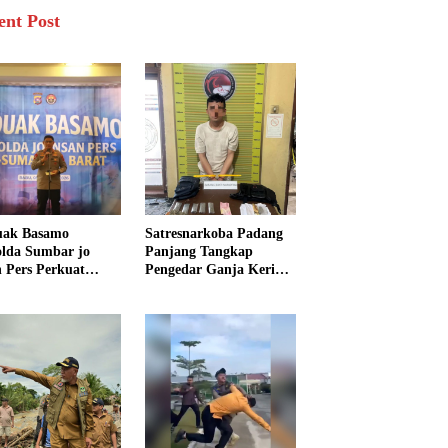
ent Post
uak Basamo
Satresnarkoba Padang
lda Sumbar jo
Panjang Tangkap
n Pers Perkuat
Pengedar Ganja Kering,
rgi Polda dan Media
Polisi Sita Enam Paket
k Pelayanan
Barang Bukti
arakat