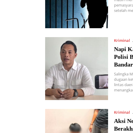
pemasyara
setelah me
Kriminal
Napi K
Polisi 
Bandar
Salingka 
dugaan ket
lintas dae
menangkap
Kriminal
Aksi N
Berakh