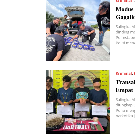
Kriminal
Modus 
Gagalk
Salingka 
dinding mo
Polrestab
Polisi men
Kriminal
,
Transak
Empat 
Salingka Me
diungkap S
Polisi me
narkotika 