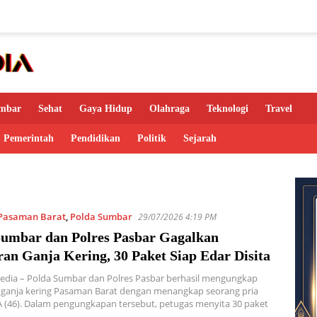
mbar
Sehat
Gaya Hidup
Olahraga
Teknologi
Travel
Pemerintah
Pendidikan
Politik
Sejarah
Pasaman Barat
,
Polda Sumbar
29/07/2026 4:19 PM
Sumbar dan Polres Pasbar Gagalkan
an Ganja Kering, 30 Paket Siap Edar Disita
edia – Polda Sumbar dan Polres Pasbar berhasil mengungkap
 ganja kering Pasaman Barat dengan menangkap seorang pria
 JA (46). Dalam pengungkapan tersebut, petugas menyita 30 paket