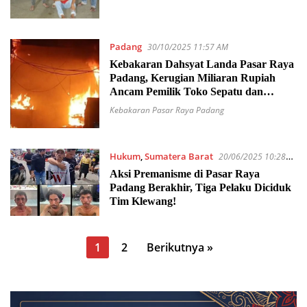
Padang
30/10/2025 11:57 AM
Kebakaran Dahsyat Landa Pasar Raya
Padang, Kerugian Miliaran Rupiah
Ancam Pemilik Toko Sepatu dan
Sandal!
Kebakaran Pasar Raya Padang
Hukum
,
Sumatera Barat
20/06/2025 10:28
AM
Aksi Premanisme di Pasar Raya
Padang Berakhir, Tiga Pelaku Diciduk
Tim Klewang!
Paginasi
1
2
Berikutnya »
pos