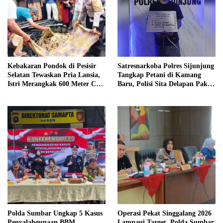
Kebakaran Pondok di Pesisir
Satresnarkoba Polres Sijunjung
Selatan Tewaskan Pria Lansia,
Tangkap Petani di Kamang
Istri Merangkak 600 Meter Cari
Baru, Polisi Sita Delapan Paket
Pertolongan
Diduga Sabu
Polda Sumbar Ungkap 5 Kasus
Operasi Pekat Singgalang 2026
Penyalahgunaan BBM
Lampaui Target, Polda Sumbar