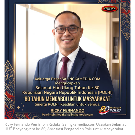
Ricky Fernando Pemimpin Redaksi Salingkamedia.com Ucapkan Selamat
HUT Bhayangkara ke-80, Apresiasi Pengabdian Polri untuk Masyarakat