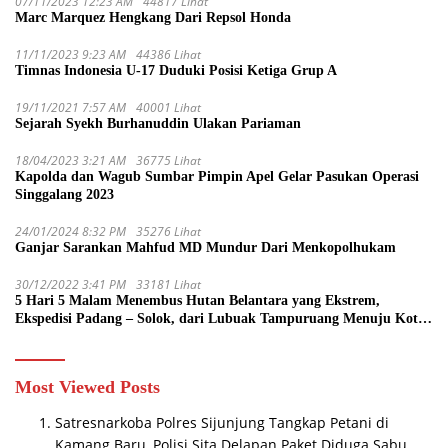
07/11/2023 12:23 AM
44817 Lihat
Marc Marquez Hengkang Dari Repsol Honda
11/11/2023 9:23 AM
44386 Lihat
Timnas Indonesia U-17 Duduki Posisi Ketiga Grup A
19/11/2021 7:57 AM
40001 Lihat
Sejarah Syekh Burhanuddin Ulakan Pariaman
18/04/2023 3:21 AM
36775 Lihat
Kapolda dan Wagub Sumbar Pimpin Apel Gelar Pasukan Operasi
Singgalang 2023
24/01/2024 8:32 PM
35276 Lihat
Ganjar Sarankan Mahfud MD Mundur Dari Menkopolhukam
30/12/2022 3:41 PM
33181 Lihat
5 Hari 5 Malam Menembus Hutan Belantara yang Ekstrem,
Ekspedisi Padang – Solok, dari Lubuak Tampuruang Menuju Koto
Sani Solok Temuan yang jadi Catatan
Most Viewed Posts
Satresnarkoba Polres Sijunjung Tangkap Petani di
Kamang Baru, Polisi Sita Delapan Paket Diduga Sabu