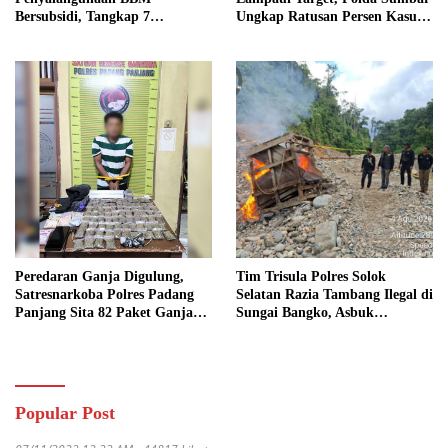
Bersubsidi, Tangkap 7
Ungkap Ratusan Persen Kasus
Tersangka dan Sita 13.298 Liter
Kriminal
Bio Solar
Peredaran Ganja Digulung,
Tim Trisula Polres Solok
Satresnarkoba Polres Padang
Selatan Razia Tambang Ilegal di
Panjang Sita 82 Paket Ganja
Sungai Bangko, Asbuk
Kering Siap Edar di Tanah
Langsung Dimusnahkan
Datar
Popular Post