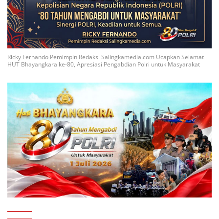
Ricky Fernando Pemimpin Redaksi Salingkamedia.com Ucapkan Selamat
HUT Bhayangkara ke-80, Apresiasi Pengabdian Polri untuk Masyarakat