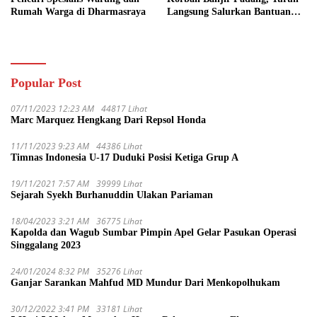
Rumah Warga di Dharmasraya
Langsung Salurkan Bantuan
dan Serap Aspirasi Warga
Popular Post
07/11/2023 12:23 AM
44817 Lihat
Marc Marquez Hengkang Dari Repsol Honda
11/11/2023 9:23 AM
44386 Lihat
Timnas Indonesia U-17 Duduki Posisi Ketiga Grup A
19/11/2021 7:57 AM
39999 Lihat
Sejarah Syekh Burhanuddin Ulakan Pariaman
18/04/2023 3:21 AM
36775 Lihat
Kapolda dan Wagub Sumbar Pimpin Apel Gelar Pasukan Operasi
Singgalang 2023
24/01/2024 8:32 PM
35276 Lihat
Ganjar Sarankan Mahfud MD Mundur Dari Menkopolhukam
30/12/2022 3:41 PM
33181 Lihat