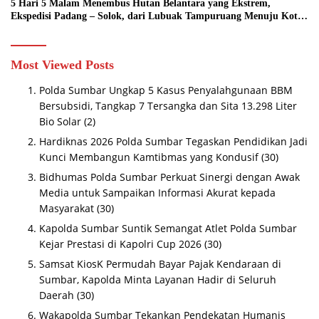
5 Hari 5 Malam Menembus Hutan Belantara yang Ekstrem,
Ekspedisi Padang – Solok, dari Lubuak Tampuruang Menuju Koto
Sani Solok Temuan yang jadi Catatan
Most Viewed Posts
Polda Sumbar Ungkap 5 Kasus Penyalahgunaan BBM
Bersubsidi, Tangkap 7 Tersangka dan Sita 13.298 Liter
Bio Solar
(2)
Hardiknas 2026 Polda Sumbar Tegaskan Pendidikan Jadi
Kunci Membangun Kamtibmas yang Kondusif
(30)
Bidhumas Polda Sumbar Perkuat Sinergi dengan Awak
Media untuk Sampaikan Informasi Akurat kepada
Masyarakat
(30)
Kapolda Sumbar Suntik Semangat Atlet Polda Sumbar
Kejar Prestasi di Kapolri Cup 2026
(30)
Samsat KiosK Permudah Bayar Pajak Kendaraan di
Sumbar, Kapolda Minta Layanan Hadir di Seluruh
Daerah
(30)
Wakapolda Sumbar Tekankan Pendekatan Humanis