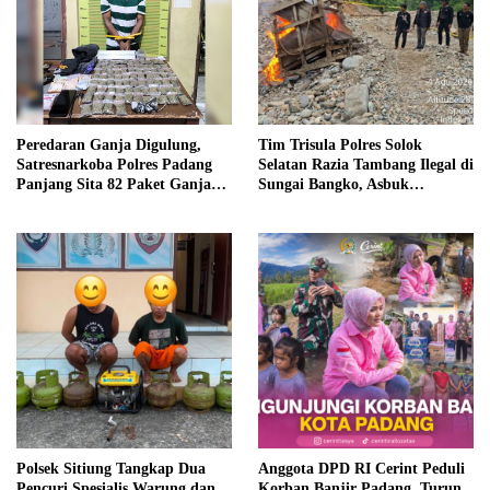
Peredaran Ganja Digulung,
Tim Trisula Polres Solok
Satresnarkoba Polres Padang
Selatan Razia Tambang Ilegal di
Panjang Sita 82 Paket Ganja
Sungai Bangko, Asbuk
Kering Siap Edar di Tanah
Langsung Dimusnahkan
Datar
Polsek Sitiung Tangkap Dua
Anggota DPD RI Cerint Peduli
Pencuri Spesialis Warung dan
Korban Banjir Padang, Turun