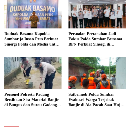
Duduak Basamo Kapolda
Persoalan Pertanahan Jadi
Sumbar jo Insan Pers Perkuat
Fokus Polda Sumbar Bersama
Sinergi Polda dan Media untuk
BPN Perkuat Sinergi di
Pelayanan Masyarakat
Sumatera Barat
Personel Polresta Padang
Satbrimob Polda Sumbar
Bersihkan Sisa Material Banjir
Evakuasi Warga Terjebak
di Bungus dan Surau Gadang,
Banjir di Aia Pacah Saat Hujan
Akses Warga Kembali Dibuka
Deras Landa Padang