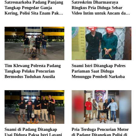
Satresnarkoba Padang Panjang
Satreskrim Dharmasraya
Tangkap Pengedar Ganja
Ringkus Pria Diduga Sebar
Kering, Polisi Sita Enam Paket
Video Intim untuk Ancam dan
Barang Bukti
Peras Korban
Tim Klewang Polresta Padang
Suami Istri Ditangkap Polres
Tangkap Pelaku Pencurian
Pariaman Saat Diduga
Bermodus Tuduhan Asusila
Menunggu Pembeli Narkoba
Suami di Padang Ditangkap
Pria Terduga Pencurian Motor
Usai Diduga Paksa Istri Layani
di Padang Ditangkap Polisi di