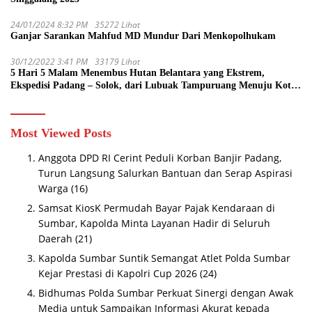
24/01/2024 8:32 PM
35272 Lihat
Ganjar Sarankan Mahfud MD Mundur Dari Menkopolhukam
30/12/2022 3:41 PM
33179 Lihat
5 Hari 5 Malam Menembus Hutan Belantara yang Ekstrem,
Ekspedisi Padang – Solok, dari Lubuak Tampuruang Menuju Koto
Sani Solok Temuan yang jadi Catatan
Most Viewed Posts
Anggota DPD RI Cerint Peduli Korban Banjir Padang,
Turun Langsung Salurkan Bantuan dan Serap Aspirasi
Warga
(16)
Samsat KiosK Permudah Bayar Pajak Kendaraan di
Sumbar, Kapolda Minta Layanan Hadir di Seluruh
Daerah
(21)
Kapolda Sumbar Suntik Semangat Atlet Polda Sumbar
Kejar Prestasi di Kapolri Cup 2026
(24)
Bidhumas Polda Sumbar Perkuat Sinergi dengan Awak
Media untuk Sampaikan Informasi Akurat kepada