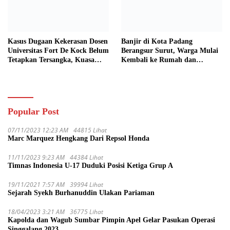
Kasus Dugaan Kekerasan Dosen
Banjir di Kota Padang
Universitas Fort De Kock Belum
Berangsur Surut, Warga Mulai
Tetapkan Tersangka, Kuasa
Kembali ke Rumah dan
Hukum Minta AG Segera
Bersihkan Lingkungan
Ditangkap
Popular Post
07/11/2023 12:23 AM
44815 Lihat
Marc Marquez Hengkang Dari Repsol Honda
11/11/2023 9:23 AM
44384 Lihat
Timnas Indonesia U-17 Duduki Posisi Ketiga Grup A
19/11/2021 7:57 AM
39994 Lihat
Sejarah Syekh Burhanuddin Ulakan Pariaman
18/04/2023 3:21 AM
36775 Lihat
Kapolda dan Wagub Sumbar Pimpin Apel Gelar Pasukan Operasi
Singgalang 2023