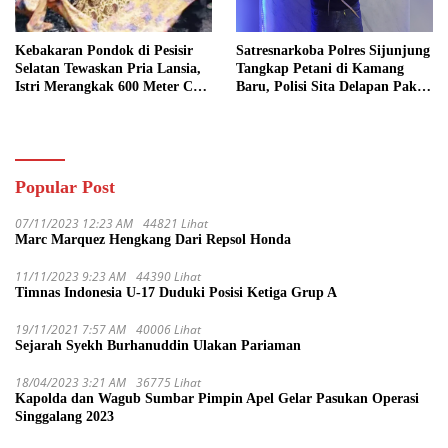
Kebakaran Pondok di Pesisir
Satresnarkoba Polres Sijunjung
Selatan Tewaskan Pria Lansia,
Tangkap Petani di Kamang
Istri Merangkak 600 Meter Cari
Baru, Polisi Sita Delapan Paket
Pertolongan
Diduga Sabu
Popular Post
07/11/2023 12:23 AM
44821 Lihat
Marc Marquez Hengkang Dari Repsol Honda
11/11/2023 9:23 AM
44390 Lihat
Timnas Indonesia U-17 Duduki Posisi Ketiga Grup A
19/11/2021 7:57 AM
40006 Lihat
Sejarah Syekh Burhanuddin Ulakan Pariaman
18/04/2023 3:21 AM
36775 Lihat
Kapolda dan Wagub Sumbar Pimpin Apel Gelar Pasukan Operasi
Singgalang 2023