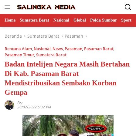
Langsung
ke
konten
Home
Sumatera Barat
Nasional
Global
Polda Sumbar
Sports
Beranda
Sumatera Barat
Pasaman
Bencana Alam
,
Nasional
,
News
,
Pasaman
,
Pasaman Barat
,
Pasaman Timur
,
Sumatera Barat
Badan Intelijen Negara Masih Bertahan
Di Kab. Pasaman Barat
Mendistribusikan Sembako Korban
Gempa
Ezy
28/02/2022 6:32 PM