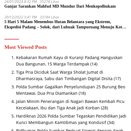
24/01/2024 8:32 PM
35278 Lihat
Ganjar Sarankan Mahfud MD Mundur Dari Menkopolhukam
30/12/2022 3:41 PM
33184 Lihat
5 Hari 5 Malam Menembus Hutan Belantara yang Ekstrem,
Ekspedisi Padang – Solok, dari Lubuak Tampuruang Menuju Koto
Sani Solok Temuan yang jadi Catatan
Most Viewed Posts
Kebakaran Rumah Kayu di Kuranji Padang Hanguskan
Dua Bangunan, 15 Warga Terdampak
(14)
Tiga Pria Diciduk Saat Warga Sholat Jumat di
Dharmasraya, Sabu dan Timbangan Digital Disita
(17)
Polda Sumbar Gagalkan Penyelundupan 25 Burung Beo
Mentawai, Dua Pria Diamankan
(18)
Jalan Minim Penerangan di Nagari Bawan Kembali Picu
Kecelakaan, Ibu dan Tiga Anak Jadi Korban
(28)
Hardiknas 2026 Polda Sumbar Tegaskan Pendidikan Jadi
Kunci Membangun Kamtibmas yang Kondusif
(34)
Bidhumas Polda Sumbar Perkuat Sinergi dengan Awak