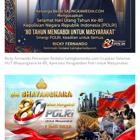
Ricky Fernando Pemimpin Redaksi Salingkamedia.com Ucapkan Selamat
HUT Bhayangkara ke-80, Apresiasi Pengabdian Polri untuk Masyarakat