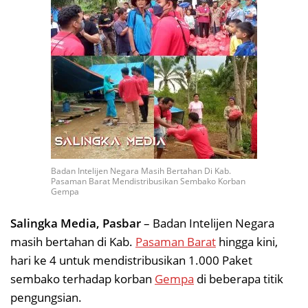
Badan Intelijen Negara Masih Bertahan Di Kab.
Pasaman Barat Mendistribusikan Sembako Korban
Gempa
Salingka Media, Pasbar
– Badan Intelijen Negara
masih bertahan di Kab.
Pasaman Barat
hingga kini,
hari ke 4 untuk mendistribusikan 1.000 Paket
sembako terhadap korban
Gempa
di beberapa titik
pengungsian.