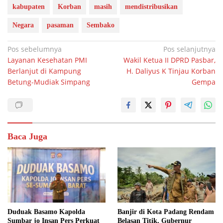
kabupaten
Korban
masih
mendistribusikan
Negara
pasaman
Sembako
Navigasi
Pos sebelumnya
Pos selanjutnya
Layanan Kesehatan PMI
Wakil Ketua II DPRD Pasbar,
pos
Berlanjut di Kampung
H. Daliyus K Tinjau Korban
Betung-Mudiak Simpang
Gempa
Baca Juga
Duduak Basamo Kapolda
Banjir di Kota Padang Rendam
Sumbar jo Insan Pers Perkuat
Belasan Titik, Gubernur