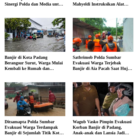
Sinergi Polda dan Media untuk
Mahyeldi Instruksikan Alat
Pelayanan Masyarakat
Berat Segera Turun
Banjir di Kota Padang
Satbrimob Polda Sumbar
Berangsur Surut, Warga Mulai
Evakuasi Warga Terjebak
Kembali ke Rumah dan
Banjir di Aia Pacah Saat Hujan
Bersihkan Lingkungan
Deras Landa Padang
Ditsamapta Polda Sumbar
Wagub Vasko Pimpin Evakuasi
Evakuasi Warga Terdampak
Korban Banjir di Padang,
Banjir di Sejumlah Titik Kota
Anak-anak dan Lansia Jadi