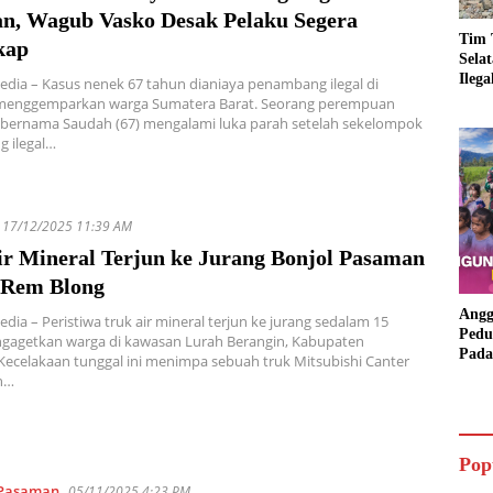
n, Wagub Vasko Desak Pelaku Segera
Tim 
kap
Sela
Ileg
edia – Kasus nenek 67 tahun dianiaya penambang ilegal di
Asbu
enggemparkan warga Sumatera Barat. Seorang perempuan
Dim
a bernama Saudah (67) mengalami luka parah setelah sekelompok
 ilegal…
17/12/2025 11:39 AM
ir Mineral Terjun ke Jurang Bonjol Pasaman
 Rem Blong
Angg
edia – Peristiwa truk air mineral terjun ke jurang sedalam 15
Pedu
gagetkan warga di kawasan Lurah Berangin, Kabupaten
Pada
ecelakaan tunggal ini menimpa sebuah truk Mitsubishi Canter
Lang
n…
Bant
Aspi
Pop
Pasaman
05/11/2025 4:23 PM