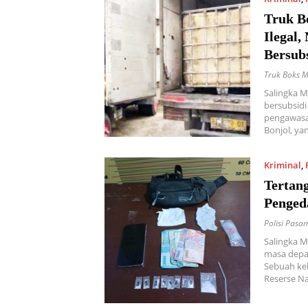
Truk Bo
Ilegal
Bersub
Truk Boks Mi
Salingka M
bersubsid
pengawasan 
Bonjol, ya
Kriminal
,
Tertan
Penged
Polisi Pas
Salingka 
masa depan
Sebuah keb
Reserse N