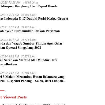
1/2023 12:23 AM
44816 Lihat
 Marquez Hengkang Dari Repsol Honda
1/2023 9:23 AM
44384 Lihat
as Indonesia U-17 Duduki Posisi Ketiga Grup A
1/2021 7:57 AM
39996 Lihat
rah Syekh Burhanuddin Ulakan Pariaman
4/2023 3:21 AM
36775 Lihat
lda dan Wagub Sumbar Pimpin Apel Gelar
kan Operasi Singgalang 2023
1/2024 8:32 PM
35273 Lihat
ar Sarankan Mahfud MD Mundur Dari
kopolhukam
2/2022 3:41 PM
33181 Lihat
ri 5 Malam Menembus Hutan Belantara yang
rem, Ekspedisi Padang – Solok, dari Lubuak
uruang Menuju Koto Sani Solok Temuan yang
 Catatan
t Viewed Posts