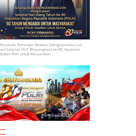
y Fernando Pemimpin Redaksi Salingkamedia.com
kan Selamat HUT Bhayangkara ke-80, Apresiasi
bdian Polri untuk Masyarakat