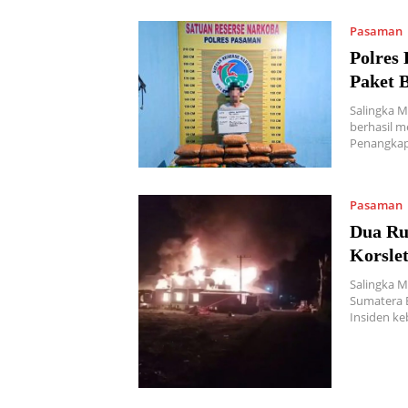
Pasaman
Polres
Paket B
Salingka M
berhasil m
Penangkapa
Pasaman
Dua Ru
Korslet
Salingka 
Sumatera B
Insiden ke