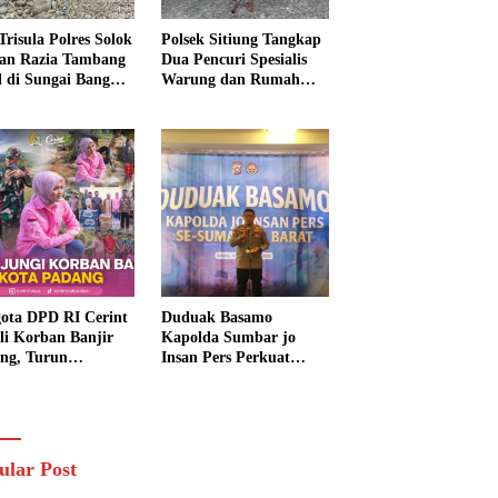
Trisula Polres Solok
Polsek Sitiung Tangkap
tan Razia Tambang
Dua Pencuri Spesialis
al di Sungai Bangko,
Warung dan Rumah
k Langsung
Warga di Dharmasraya
usnahkan
ota DPD RI Cerint
Duduak Basamo
li Korban Banjir
Kapolda Sumbar jo
ng, Turun
Insan Pers Perkuat
sung Salurkan
Sinergi Polda dan Media
uan dan Serap
untuk Pelayanan
rasi Warga
Masyarakat
ular Post