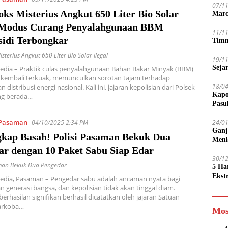
07/1
ks Misterius Angkut 650 Liter Bio Solar
Marc
, Modus Curang Penyalahgunaan BBM
11/1
sidi Terbongkar
Timn
sterius Angkut 650 Liter Bio Solar Ilegal
19/1
Seja
edia – Praktik culas penyalahgunaan Bahan Bakar Minyak (BBM)
i kembali terkuak, memunculkan sorotan tajam terhadap
18/0
distribusi energi nasional. Kali ini, jajaran kepolisian dari Polsek
Kapo
ng berada…
Pasu
Pasaman
04/10/2025 2:34 PM
24/0
Ganj
gkap Basah! Polisi Pasaman Bekuk Dua
Men
ar dengan 10 Paket Sabu Siap Edar
30/1
aman Bekuk Dua Pengedar
5 Ha
Ekst
Media, Pasaman – Pengedar sabu adalah ancaman nyata bagi
Tamp
 generasi bangsa, dan kepolisian tidak akan tinggal diam.
jadi
erhasilan signifikan berhasil dicatatkan oleh jajaran Satuan
arkoba…
Mos