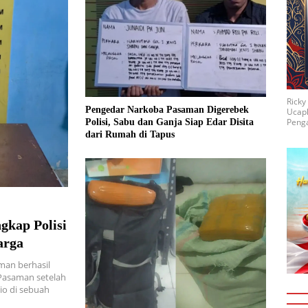
Rick
Pengedar Narkoba Pasaman Digerebek
Ucap
Penga
Polisi, Sabu dan Ganja Siap Edar Disita
dari Rumah di Tapus
gkap Polisi
arga
man berhasil
 Pasaman setelah
io di sebuah