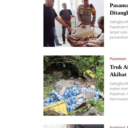
Pasama
Ditang
Salingka M
Pasaman m
lanjut usi
penambang
Pasaman
Truk A
Akibat
Salingka M
meter men
Pasaman. K
bermuata
Kriminal
,