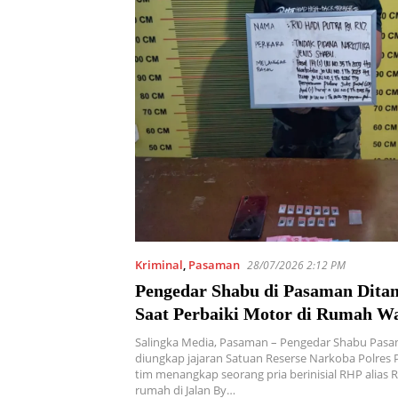
Kriminal
,
Pasaman
28/07/2026 2:12 PM
Pengedar Shabu di Pasaman Ditan
Saat Perbaiki Motor di Rumah W
Salingka Media, Pasaman – Pengedar Shabu Pasa
diungkap jajaran Satuan Reserse Narkoba Polres
tim menangkap seorang pria berinisial RHP alias R
rumah di Jalan By…