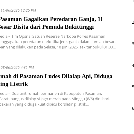
11/06/2025 12:25 PM
 Pasaman Gagalkan Peredaran Ganja, 11
esar Disita dari Pemuda Bukittinggi
edia – Tim Opsnal Satuan Reserse Narkoba Polres Pasaman
enggagalkan peredaran narkotika jenis ganja dalam jumlah besar.
n yang dilakukan pada Selasa, 10 Juni 2025, sekitar pukul 01.00…
08/06/2025 4:31 PM
mah di Pasaman Ludes Dilalap Api, Diduga
ing Listrik
Media – Dua unit rumah permanen di Kabupaten Pasaman,
arat, hangus dilalap si jago merah pada Minggu (8/6) dini hari.
bakaran yang diduga kuat dipicu korsleting listrik…