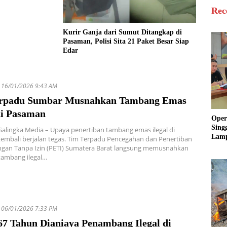
Rec
Kurir Ganja dari Sumut Ditangkap di
Pasaman, Polisi Sita 21 Paket Besar Siap
Edar
16/01/2026 9:43 AM
rpadu Sumbar Musnahkan Tambang Emas
di Pasaman
Oper
Sing
alingka Media – Upaya penertiban tambang emas ilegal di
Lamp
embali berjalan tegas. Tim Terpadu Pencegahan dan Penertiban
Sum
gan Tanpa Izin (PETI) Sumatera Barat langsung memusnahkan
Ratu
tambang ilegal…
Krim
06/01/2026 7:33 PM
67 Tahun Dianiaya Penambang Ilegal di