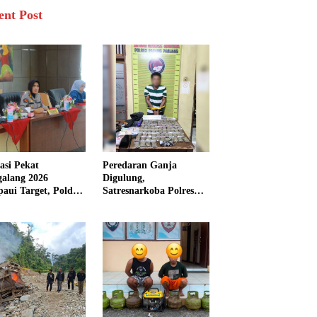
ent Post
asi Pekat
Peredaran Ganja
galang 2026
Digulung,
aui Target, Polda
Satresnarkoba Polres
bar Ungkap
Padang Panjang Sita 82
san Persen Kasus
Paket Ganja Kering
inal
Siap Edar di Tanah
Datar