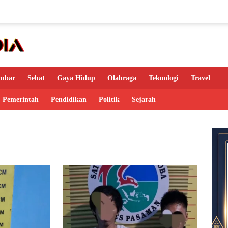
mbar
Sehat
Gaya Hidup
Olahraga
Teknologi
Travel
Pemerintah
Pendidikan
Politik
Sejarah