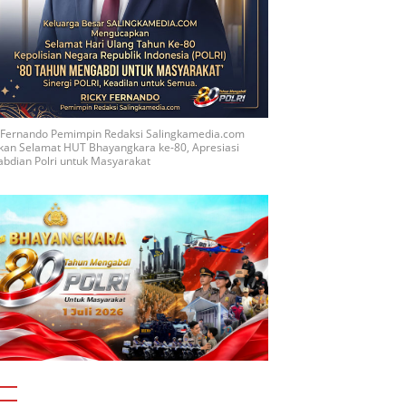
y Fernando Pemimpin Redaksi Salingkamedia.com
kan Selamat HUT Bhayangkara ke-80, Apresiasi
bdian Polri untuk Masyarakat