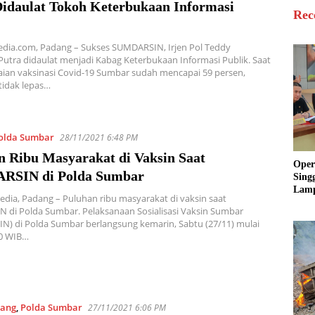
Didaulat Tokoh Keterbukaan Informasi
Rec
edia.com, Padang – Sukses SUMDARSIN, Irjen Pol Teddy
utra didaulat menjadi Kabag Keterbukaan Informasi Publik. Saat
aian vaksinasi Covid-19 Sumbar sudah mencapai 59 persen,
tidak lepas…
olda Sumbar
28/11/2021 6:48 PM
n Ribu Masyarakat di Vaksin Saat
Oper
RSIN di Polda Sumbar
Sing
Lamp
edia, Padang – Puluhan ribu masyarakat di vaksin saat
Sum
di Polda Sumbar. Pelaksanaan Sosialisasi Vaksin Sumbar
Ratu
) di Polda Sumbar berlangsung kemarin, Sabtu (27/11) mulai
Krim
30 WIB…
ang
,
Polda Sumbar
27/11/2021 6:06 PM