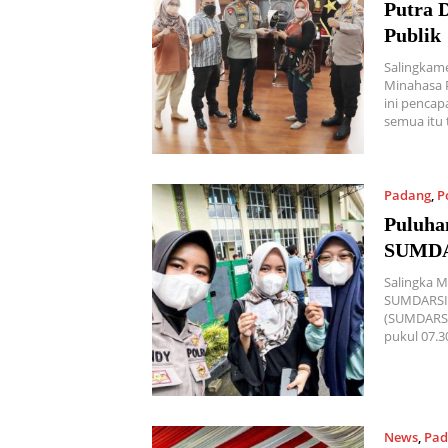
Putra 
Publik
Salingkam
Minahasa P
ini pencap
semua itu 
Padang
,
P
Puluha
SUMDA
Salingka M
SUMDARSIN 
(SUMDARSIN
pukul 07.
News
,
Pad