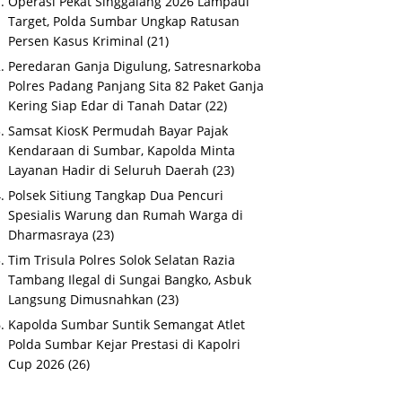
Operasi Pekat Singgalang 2026 Lampaui
Target, Polda Sumbar Ungkap Ratusan
Persen Kasus Kriminal
(21)
Peredaran Ganja Digulung, Satresnarkoba
Polres Padang Panjang Sita 82 Paket Ganja
Kering Siap Edar di Tanah Datar
(22)
Samsat KiosK Permudah Bayar Pajak
Kendaraan di Sumbar, Kapolda Minta
Layanan Hadir di Seluruh Daerah
(23)
Polsek Sitiung Tangkap Dua Pencuri
Spesialis Warung dan Rumah Warga di
Dharmasraya
(23)
Tim Trisula Polres Solok Selatan Razia
Tambang Ilegal di Sungai Bangko, Asbuk
Langsung Dimusnahkan
(23)
Kapolda Sumbar Suntik Semangat Atlet
Polda Sumbar Kejar Prestasi di Kapolri
Cup 2026
(26)