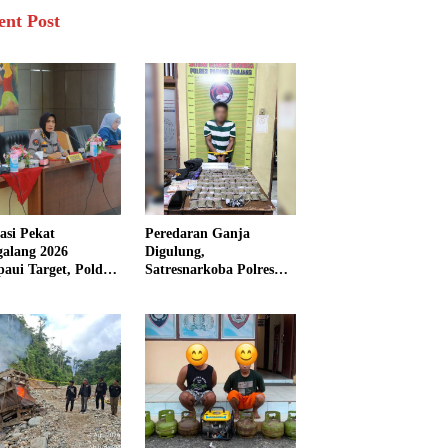
ent Post
asi Pekat
Peredaran Ganja
galang 2026
Digulung,
aui Target, Polda
Satresnarkoba Polres
bar Ungkap
Padang Panjang Sita 82
san Persen Kasus
Paket Ganja Kering
inal
Siap Edar di Tanah
Datar