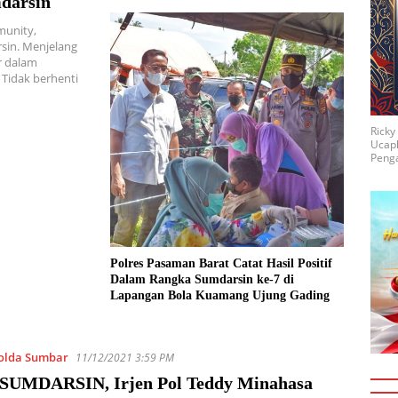
darsin
munity,
in. Menjelang
r dalam
 Tidak berhenti
Rick
Ucap
Penga
Polres Pasaman Barat Catat Hasil Positif
Dalam Rangka Sumdarsin ke-7 di
Lapangan Bola Kuamang Ujung Gading
olda Sumbar
11/12/2021 3:59 PM
 SUMDARSIN, Irjen Pol Teddy Minahasa