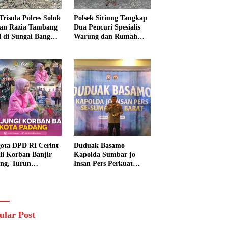
Trisula Polres Solok
Polsek Sitiung Tangkap
tan Razia Tambang
Dua Pencuri Spesialis
al di Sungai Bangko,
Warung dan Rumah
k Langsung
Warga di Dharmasraya
usnahkan
ota DPD RI Cerint
Duduak Basamo
li Korban Banjir
Kapolda Sumbar jo
ng, Turun
Insan Pers Perkuat
sung Salurkan
Sinergi Polda dan Media
uan dan Serap
untuk Pelayanan
rasi Warga
Masyarakat
ular Post