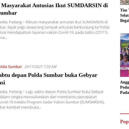
 Masyarakat Antusias Ikut SUMDARSIN di
Tim 
Sumbar
Sela
Ileg
edia, Padang – Ribuan masyarakat antusias ikut SUMDARSIN di
Asbu
ar, Sejak pagi, seseorang tampak antusias berkunjung ke Polda
Dim
uk mendapatkan layanan vaksin Covid-19, pada Sabtu (27/11).
ana…
olda Sumbar
26/11/2021 7:59 AM
Sabtu depan Polda Sumbar buka Gebyar
si
Angg
Pedu
edia, Padang – Lagi, sabtu depan Polda Sumbar buka Gebyar
Pada
, dalam rangka mensukseskan dan membantu percepatan
Lang
Covid-19 melalui Program Sadar Vaksin Sumbar (SUMDARSIN),
Bant
mbar kembali membuka…
Aspi
Pop