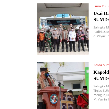
Lima Pulu
Usai D
SUMDAR
Salingka M
hadiri SUM
di Payaku
Polda Su
Kapold
SUMD
Salingka 
Tinjau SUM
mengunjun
M. Yamin,