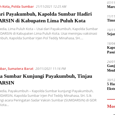
07/1
h Kota
,
Polda Sumbar
21/11/2021 12:25 AM
Marc
ari Payakumbuh, Kapolda Sumbar Hadiri
11/1
SIN di Kabupaten Lima Puluh Kota
Timn
edia, Lima Puluh Kota – Usai dari Payakumbuh, Kapolda Sumbar
19/1
DARSIN di Kabupaten Lima Puluh Kota. Usai meninjau vaksinasi
Seja
mbuh, Kapolda Sumbar Irjen Pol Teddy Minahasa, SH….
18/0
Kapo
Pasu
24/0
Ganj
mbar
,
Sumatera Barat
20/11/2021 11:16 PM
Men
a Sumbar Kunjungi Payakumbuh, Tinjau
30/1
ARSIN
5 Ha
Ekst
Media, Payakumbuh – Kapolda Sumbar kunjungi Payakumbuh,
Tamp
DARSIN, Kapolda Sumbar Irjen Pol Teddy Minahasa, SH. S.Ik
jadi
gi acara Peringatan Sadar Vaksin Sumbar (SUMDARSIN) di GOR
 Kota…
Mos