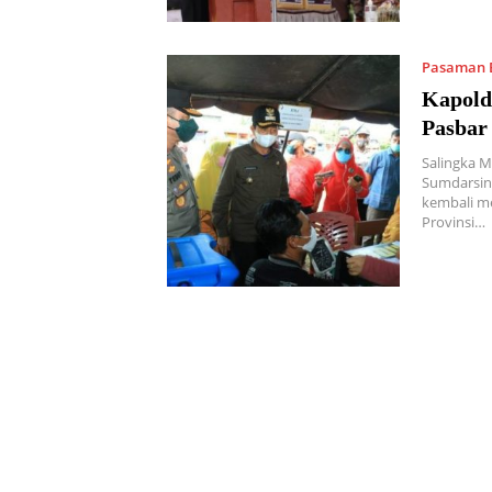
Pasaman 
Kapold
Pasbar
Salingka M
Sumdarsin 
kembali me
Provinsi…