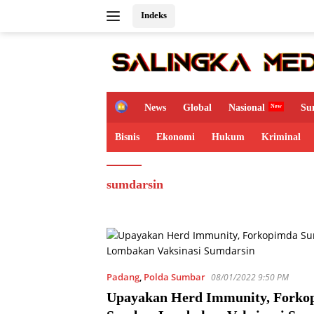
Langsung
Indeks
ke
konten
H
News
Global
Nasional
Su
o
m
Bisnis
Ekonomi
Hukum
Kriminal
e
sumdarsin
Padang
,
Polda Sumbar
08/01/2022 9:50 PM
Upayakan Herd Immunity, Forko