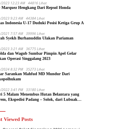
1/2023 12:23 AM
44816 Lihat
 Marquez Hengkang Dari Repsol Honda
1/2023 9:23 AM
44384 Lihat
as Indonesia U-17 Duduki Posisi Ketiga Grup A
1/2021 7:57 AM
39996 Lihat
rah Syekh Burhanuddin Ulakan Pariaman
4/2023 3:21 AM
36775 Lihat
lda dan Wagub Sumbar Pimpin Apel Gelar
kan Operasi Singgalang 2023
1/2024 8:32 PM
35273 Lihat
ar Sarankan Mahfud MD Mundur Dari
kopolhukam
2/2022 3:41 PM
33180 Lihat
ri 5 Malam Menembus Hutan Belantara yang
rem, Ekspedisi Padang – Solok, dari Lubuak
uruang Menuju Koto Sani Solok Temuan yang
 Catatan
t Viewed Posts