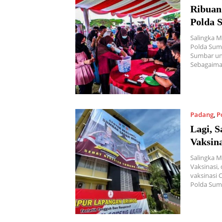
Ribuan
Polda 
Salingka M
Polda Sumb
Sumbar unt
Sebagaim
Padang
,
P
Lagi, 
Vaksina
Salingka M
Vaksinasi
vaksinasi 
Polda Su