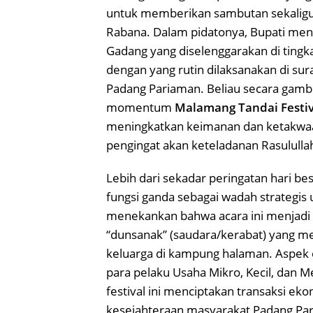
untuk memberikan sambutan sekalig
Rabana. Dalam pidatonya, Bupati mene
Gadang yang diselenggarakan di tingk
dengan yang rutin dilaksanakan di sur
Padang Pariaman. Beliau secara gam
momentum
Malamang Tandai Festi
meningkatkan keimanan dan ketakwaa
pengingat akan keteladanan Rasulull
Lebih dari sekadar peringatan hari b
fungsi ganda sebagai wadah strategis
menekankan bahwa acara ini menjadi t
“dunsanak” (saudara/kerabat) yang 
keluarga di kampung halaman. Aspek e
para pelaku Usaha Mikro, Kecil, dan 
festival ini menciptakan transaksi ek
kesejahteraan masyarakat Padang Pa