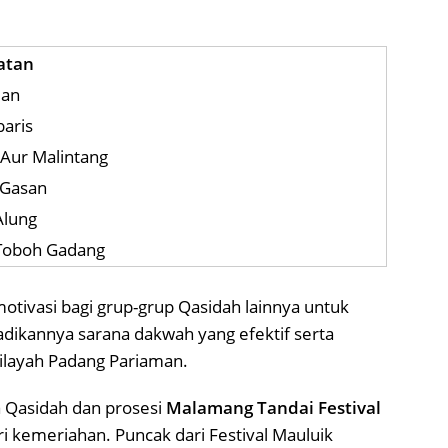
atan
uan
aris
 Aur Malintang
 Gasan
Alung
 Toboh Gadang
tivasi bagi grup-grup Qasidah lainnya untuk
adikannya sarana dakwah yang efektif serta
ilayah Padang Pariaman.
Qasidah dan prosesi
Malamang Tandai Festival
ri kemeriahan. Puncak dari Festival Mauluik