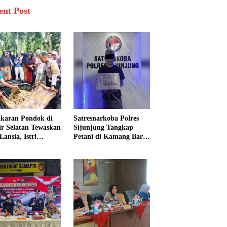
ent Post
karan Pondok di
Satresnarkoba Polres
sir Selatan Tewaskan
Sijunjung Tangkap
Lansia, Istri
Petani di Kamang Baru,
ngkak 600 Meter
Polisi Sita Delapan
 Pertolongan
Paket Diduga Sabu