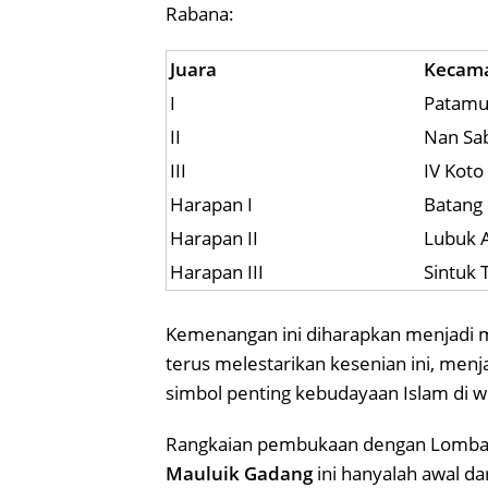
Rabana:
Juara
Kecam
I
Patam
II
Nan Sab
III
IV Koto
Harapan I
Batang
Harapan II
Lubuk 
Harapan III
Sintuk
Kemenangan ini diharapkan menjadi mo
terus melestarikan kesenian ini, menj
simbol penting kebudayaan Islam di w
Rangkaian pembukaan dengan Lomba 
Mauluik Gadang
ini hanyalah awal da