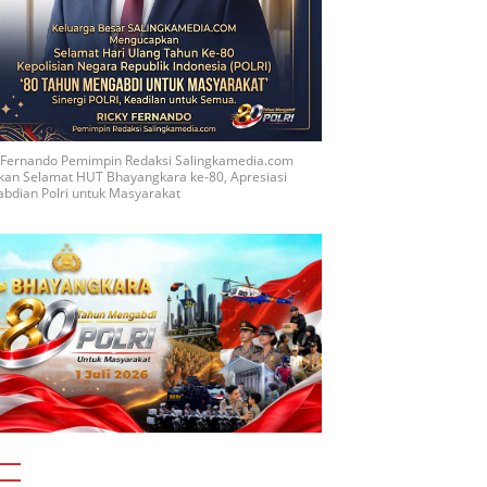
y Fernando Pemimpin Redaksi Salingkamedia.com
kan Selamat HUT Bhayangkara ke-80, Apresiasi
bdian Polri untuk Masyarakat