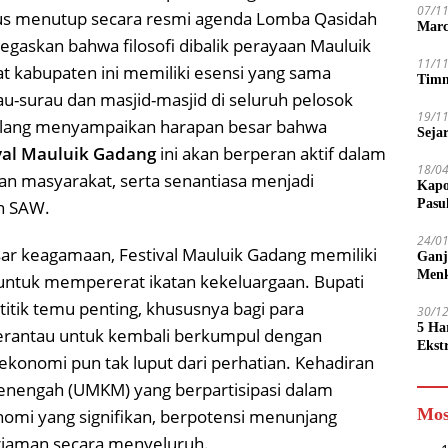
07/1
us menutup secara resmi agenda Lomba Qasidah
Marc
gaskan bahwa filosofi dibalik perayaan Mauluik
11/1
at kabupaten ini memiliki esensi yang sama
Timn
au-surau dan masjid-masjid di seluruh pelosok
19/1
blang menyampaikan harapan besar bahwa
Seja
val Mauluik Gadang
ini akan berperan aktif dalam
18/0
n masyarakat, serta senantiasa menjadi
Kapo
ah SAW.
Pasu
24/0
esar keagamaan, Festival Mauluik Gadang memiliki
Ganj
Men
 untuk mempererat ikatan kekeluargaan. Bupati
itik temu penting, khususnya bagi para
30/1
5 Ha
merantau untuk kembali berkumpul dengan
Ekst
konomi pun tak luput dari perhatian. Kehadiran
Tamp
jadi
Menengah (UMKM) yang berpartisipasi dalam
Mos
onomi yang signifikan, berpotensi menunjang
riaman secara menyeluruh.