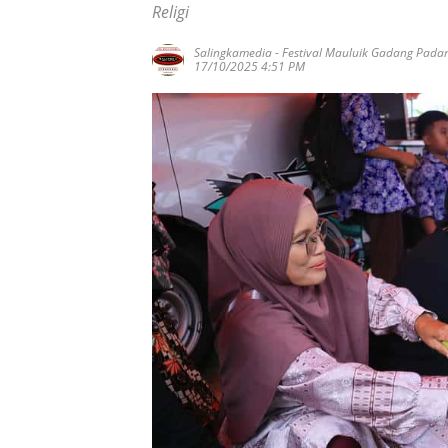
Religi
Salingkamedia
-
Festival Mauluik Gadang Pad
17/10/2025 4:51 PM