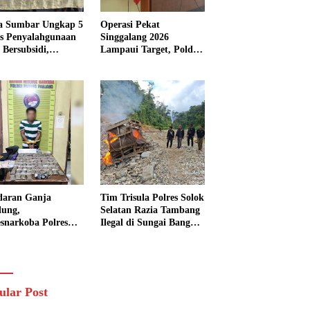
a Sumbar Ungkap 5
Operasi Pekat
s Penyalahgunaan
Singgalang 2026
Bersubsidi,
Lampaui Target, Polda
kap 7 Tersangka
Sumbar Ungkap
ita 13.298 Liter
Ratusan Persen Kasus
Solar
Kriminal
daran Ganja
Tim Trisula Polres Solok
lung,
Selatan Razia Tambang
esnarkoba Polres
Ilegal di Sungai Bangko,
ng Panjang Sita 82
Asbuk Langsung
t Ganja Kering
Dimusnahkan
 Edar di Tanah
r
ular Post