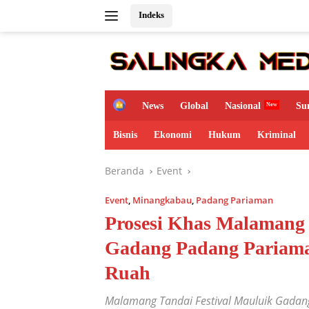
Langsung
Indeks
ke
konten
H
News
Global
Nasional
Su
o
m
Bisnis
Ekonomi
Hukum
Kriminal
e
Beranda
Event
Event
,
Minangkabau
,
Padang Pariaman
Prosesi Khas Malamang 
Gadang Padang Pariam
Ruah
Malamang Tandai Festival Mauluik Gada