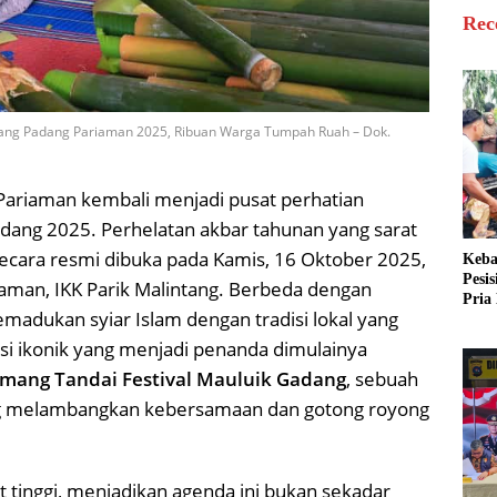
Rec
dang Padang Pariaman 2025, Ribuan Warga Tumpah Ruah – Dok.
ariaman kembali menjadi pusat perhatian
adang 2025. Perhelatan akbar tahunan yang sarat
secara resmi dibuka pada Kamis, 16 Oktober 2025,
Keba
Pesi
aman, IKK Parik Malintang. Berbeda dengan
Pria 
emadukan syiar Islam dengan tradisi lokal yang
Mera
Cari
esi ikonik yang menjadi penanda dimulainya
mang Tandai Festival Mauluik Gadang
, sebuah
g melambangkan kebersamaan dan gotong royong
 tinggi, menjadikan agenda ini bukan sekadar