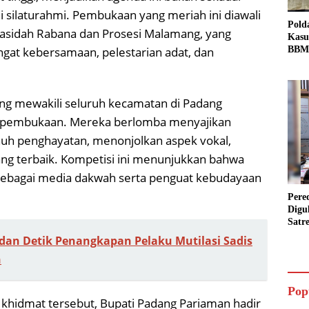
li silaturahmi. Pembukaan yang meriah ini diawali
Pold
asidah Rabana dan Prosesi Malamang, yang
Kasu
gat kebersamaan, pelestarian adat, dan
BBM 
Tang
dan S
Bio 
ng mewakili seluruh kecamatan di Padang
i pembukaan. Mereka berlomba menyajikan
enuh penghayatan, menonjolkan aspek vokal,
ng terbaik. Kompetisi ini menunjukkan bahwa
if sebagai media dakwah serta penguat kebudayaan
Pere
Digu
Satr
Pada
 dan Detik Penangkapan Pelaku Mutilasi Sadis
Pake
n
Siap
Data
Pop
khidmat tersebut, Bupati Padang Pariaman hadir