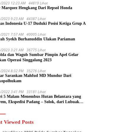
1/2023 12:23 AM
44819 Lihat
 Marquez Hengkang Dari Repsol Honda
1/2023 9:23 AM
44387 Lihat
as Indonesia U-17 Duduki Posisi Ketiga Grup A
1/2021 7:57 AM
40005 Lihat
rah Syekh Burhanuddin Ulakan Pariaman
4/2023 3:21 AM
36775 Lihat
lda dan Wagub Sumbar Pimpin Apel Gelar
kan Operasi Singgalang 2023
1/2024 8:32 PM
35276 Lihat
ar Sarankan Mahfud MD Mundur Dari
kopolhukam
2/2022 3:41 PM
33181 Lihat
ri 5 Malam Menembus Hutan Belantara yang
rem, Ekspedisi Padang – Solok, dari Lubuak
uruang Menuju Koto Sani Solok Temuan yang
 Catatan
t Viewed Posts