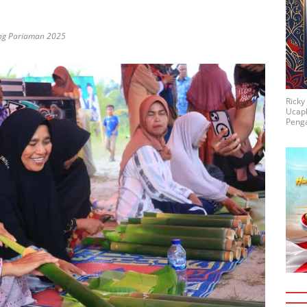
ang Pariaman 2025
Rick
Ucap
Penga