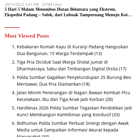
30/12/2022 3:41 PM
33184 Lihat
5 Hari 5 Malam Menembus Hutan Belantara yang Ekstrem,
Ekspedisi Padang – Solok, dari Lubuak Tampuruang Menuju Koto
Sani Solok Temuan yang jadi Catatan
Most Viewed Posts
Kebakaran Rumah Kayu di Kuranji Padang Hanguskan
Dua Bangunan, 15 Warga Terdampak
(13)
Tiga Pria Diciduk Saat Warga Sholat Jumat di
Dharmasraya, Sabu dan Timbangan Digital Disita
(17)
Polda Sumbar Gagalkan Penyelundupan 25 Burung Beo
Mentawai, Dua Pria Diamankan
(18)
Jalan Minim Penerangan di Nagari Bawan Kembali Picu
Kecelakaan, Ibu dan Tiga Anak Jadi Korban
(28)
Hardiknas 2026 Polda Sumbar Tegaskan Pendidikan Jadi
Kunci Membangun Kamtibmas yang Kondusif
(33)
Bidhumas Polda Sumbar Perkuat Sinergi dengan Awak
Media untuk Sampaikan Informasi Akurat kepada
Masyarakat
(33)