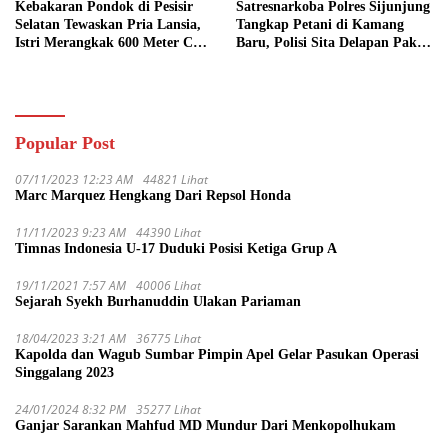
Kebakaran Pondok di Pesisir
Satresnarkoba Polres Sijunjung
Selatan Tewaskan Pria Lansia,
Tangkap Petani di Kamang
Istri Merangkak 600 Meter Cari
Baru, Polisi Sita Delapan Paket
Pertolongan
Diduga Sabu
Popular Post
07/11/2023 12:23 AM
44821 Lihat
Marc Marquez Hengkang Dari Repsol Honda
11/11/2023 9:23 AM
44390 Lihat
Timnas Indonesia U-17 Duduki Posisi Ketiga Grup A
19/11/2021 7:57 AM
40006 Lihat
Sejarah Syekh Burhanuddin Ulakan Pariaman
18/04/2023 3:21 AM
36775 Lihat
Kapolda dan Wagub Sumbar Pimpin Apel Gelar Pasukan Operasi
Singgalang 2023
24/01/2024 8:32 PM
35277 Lihat
Ganjar Sarankan Mahfud MD Mundur Dari Menkopolhukam