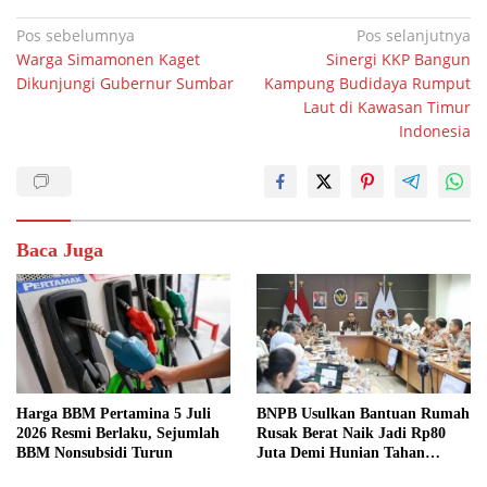
Navigasi
Pos sebelumnya
Pos selanjutnya
Warga Simamonen Kaget
Sinergi KKP Bangun
pos
Dikunjungi Gubernur Sumbar
Kampung Budidaya Rumput
Laut di Kawasan Timur
Indonesia
Baca Juga
Harga BBM Pertamina 5 Juli
BNPB Usulkan Bantuan Rumah
2026 Resmi Berlaku, Sejumlah
Rusak Berat Naik Jadi Rp80
BBM Nonsubsidi Turun
Juta Demi Hunian Tahan
Bencana