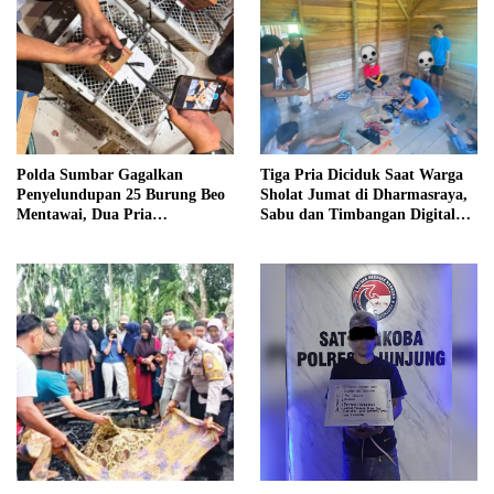
Polda Sumbar Gagalkan
Tiga Pria Diciduk Saat Warga
Penyelundupan 25 Burung Beo
Sholat Jumat di Dharmasraya,
Mentawai, Dua Pria
Sabu dan Timbangan Digital
Diamankan
Disita