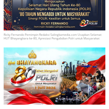
Ricky Fernando Pemimpin Redaksi Salingkamedia.com Ucapkan Selamat
HUT Bhayangkara ke-80, Apresiasi Pengabdian Polri untuk Masyarakat