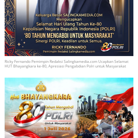
Ricky Fernando Pemimpin Redaksi Salingkamedia.com Ucapkan Selamat
HUT Bhayangkara ke-80, Apresiasi Pengabdian Polri untuk Masyarakat