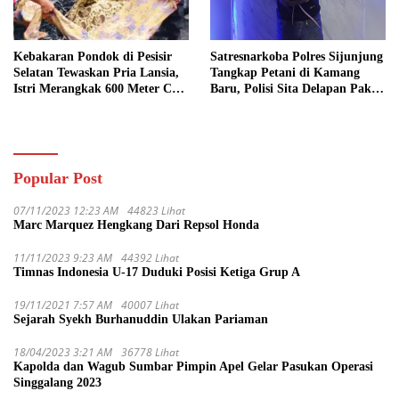
Kebakaran Pondok di Pesisir
Satresnarkoba Polres Sijunjung
Selatan Tewaskan Pria Lansia,
Tangkap Petani di Kamang
Istri Merangkak 600 Meter Cari
Baru, Polisi Sita Delapan Paket
Pertolongan
Diduga Sabu
Popular Post
07/11/2023 12:23 AM
44823 Lihat
Marc Marquez Hengkang Dari Repsol Honda
11/11/2023 9:23 AM
44392 Lihat
Timnas Indonesia U-17 Duduki Posisi Ketiga Grup A
19/11/2021 7:57 AM
40007 Lihat
Sejarah Syekh Burhanuddin Ulakan Pariaman
18/04/2023 3:21 AM
36778 Lihat
Kapolda dan Wagub Sumbar Pimpin Apel Gelar Pasukan Operasi
Singgalang 2023