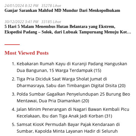
24/01/2024 8:32 PM
35278 Lihat
Ganjar Sarankan Mahfud MD Mundur Dari Menkopolhukam
30/12/2022 3:41 PM
33185 Lihat
5 Hari 5 Malam Menembus Hutan Belantara yang Ekstrem,
Ekspedisi Padang – Solok, dari Lubuak Tampuruang Menuju Koto
Sani Solok Temuan yang jadi Catatan
Most Viewed Posts
Kebakaran Rumah Kayu di Kuranji Padang Hanguskan
Dua Bangunan, 15 Warga Terdampak
(15)
Tiga Pria Diciduk Saat Warga Sholat Jumat di
Dharmasraya, Sabu dan Timbangan Digital Disita
(20)
Polda Sumbar Gagalkan Penyelundupan 25 Burung Beo
Mentawai, Dua Pria Diamankan
(20)
Jalan Minim Penerangan di Nagari Bawan Kembali Picu
Kecelakaan, Ibu dan Tiga Anak Jadi Korban
(31)
Samsat KiosK Permudah Bayar Pajak Kendaraan di
Sumbar, Kapolda Minta Layanan Hadir di Seluruh