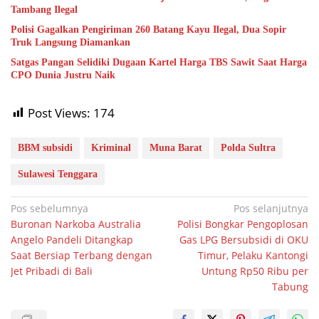
Tambang Ilegal
Polisi Gagalkan Pengiriman 260 Batang Kayu Ilegal, Dua Sopir
Truk Langsung Diamankan
Satgas Pangan Selidiki Dugaan Kartel Harga TBS Sawit Saat Harga
CPO Dunia Justru Naik
Post Views:
174
BBM subsidi
Kriminal
Muna Barat
Polda Sultra
Sulawesi Tenggara
Navigasi
Pos sebelumnya
Pos selanjutnya
Buronan Narkoba Australia
Polisi Bongkar Pengoplosan
pos
Angelo Pandeli Ditangkap
Gas LPG Bersubsidi di OKU
Saat Bersiap Terbang dengan
Timur, Pelaku Kantongi
Jet Pribadi di Bali
Untung Rp50 Ribu per
Tabung