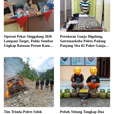
Operasi Pekat Singgalang 2026
Peredaran Ganja Digulung,
Lampaui Target, Polda Sumbar
Satresnarkoba Polres Padang
Ungkap Ratusan Persen Kasus
Panjang Sita 82 Paket Ganja
Kriminal
Kering Siap Edar di Tanah
Datar
Tim Trisula Polres Solok
Polsek Sitiung Tangkap Dua