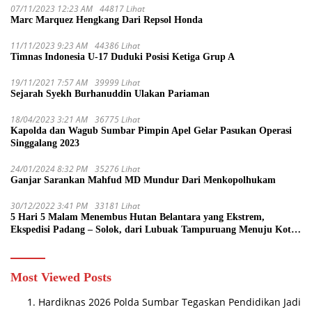
07/11/2023 12:23 AM
44817 Lihat
Marc Marquez Hengkang Dari Repsol Honda
11/11/2023 9:23 AM
44386 Lihat
Timnas Indonesia U-17 Duduki Posisi Ketiga Grup A
19/11/2021 7:57 AM
39999 Lihat
Sejarah Syekh Burhanuddin Ulakan Pariaman
18/04/2023 3:21 AM
36775 Lihat
Kapolda dan Wagub Sumbar Pimpin Apel Gelar Pasukan Operasi
Singgalang 2023
24/01/2024 8:32 PM
35276 Lihat
Ganjar Sarankan Mahfud MD Mundur Dari Menkopolhukam
30/12/2022 3:41 PM
33181 Lihat
5 Hari 5 Malam Menembus Hutan Belantara yang Ekstrem,
Ekspedisi Padang – Solok, dari Lubuak Tampuruang Menuju Koto
Sani Solok Temuan yang jadi Catatan
Most Viewed Posts
Hardiknas 2026 Polda Sumbar Tegaskan Pendidikan Jadi