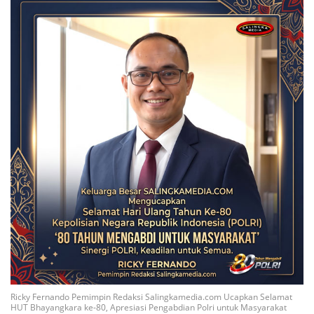
Ricky Fernando Pemimpin Redaksi Salingkamedia.com Ucapkan Selamat
HUT Bhayangkara ke-80, Apresiasi Pengabdian Polri untuk Masyarakat