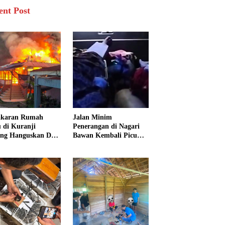
ent Post
akaran Rumah
Jalan Minim
 di Kuranji
Penerangan di Nagari
ng Hanguskan Dua
Bawan Kembali Picu
unan, 15 Warga
Kecelakaan, Ibu dan
dampak
Tiga Anak Jadi Korban