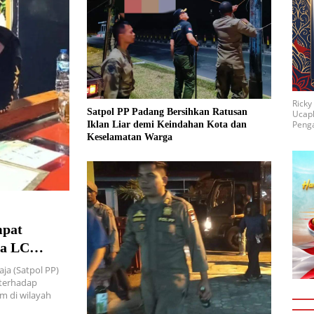
Rick
Satpol PP Padang Bersihkan Ratusan
Ucap
Penga
Iklan Liar demi Keindahan Kota dan
Keselamatan Warga
mpat
ga LC
ja (Satpol PP)
 terhadap
m di wilayah