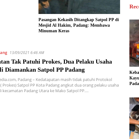
Rec
Pasangan Kekasih Ditangkap Satpol PP di
Mesjid Al Hakim, Padang: Membawa
Minuman Keras
ang
13/09/2021 6:46 AM
tan Tak Patuhi Prokes, Dua Pelaku Usaha
i Diamankan Satpol PP Padang
Keb
Kayu
dia.com, Padang – Kedatapatan masih tidak patuhi Protokol
Pada
( Prokes) Satpol PP Kota Padang angkut dua orang pelaku usaha
Bang
di kecamatan Padang Utara ke Mako Satpol PP….
Ter