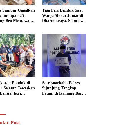
a Sumbar Gagalkan
Tiga Pria Diciduk Saat
elundupan 25
Warga Sholat Jumat di
ng Beo Mentawai,
Dharmasraya, Sabu dan
Pria Diamankan
Timbangan Digital
Disita
karan Pondok di
Satresnarkoba Polres
sir Selatan Tewaskan
Sijunjung Tangkap
Lansia, Istri
Petani di Kamang Baru,
ngkak 600 Meter
Polisi Sita Delapan
 Pertolongan
Paket Diduga Sabu
ular Post