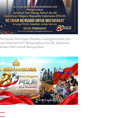
y Fernando Pemimpin Redaksi Salingkamedia.com
kan Selamat HUT Bhayangkara ke-80, Apresiasi
bdian Polri untuk Masyarakat