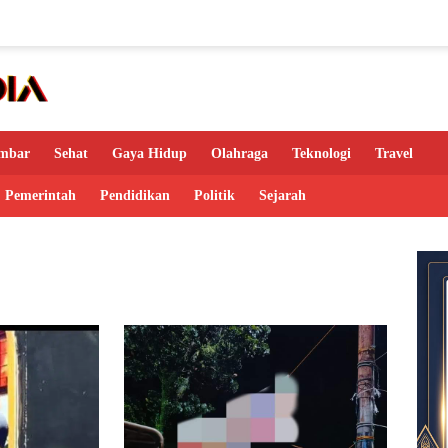
mbar
Sehat
Gaya Hidup
Olahraga
Teknologi
Travel
Pemerintah
Pendidikan
Politik
Sejarah