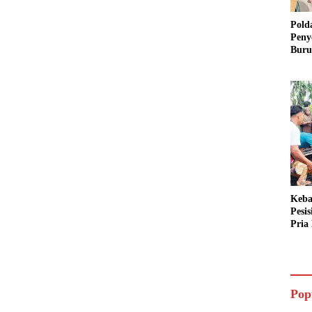
Pold
Peny
Buru
Dua 
Keba
Pesi
Pria 
Mera
Cari
Pop