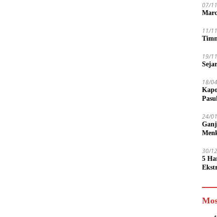
07/1
Marc
11/1
Timn
19/1
Seja
18/0
Kapo
Pasu
24/0
Ganj
Men
30/1
5 Ha
Ekst
Tamp
jadi
Mos