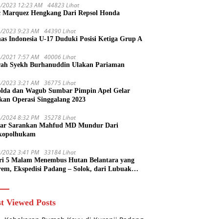
1/2023 12:23 AM
44823 Lihat
 Marquez Hengkang Dari Repsol Honda
1/2023 9:23 AM
44390 Lihat
as Indonesia U-17 Duduki Posisi Ketiga Grup A
1/2021 7:57 AM
40006 Lihat
rah Syekh Burhanuddin Ulakan Pariaman
4/2023 3:21 AM
36775 Lihat
lda dan Wagub Sumbar Pimpin Apel Gelar
kan Operasi Singgalang 2023
1/2024 8:32 PM
35278 Lihat
ar Sarankan Mahfud MD Mundur Dari
kopolhukam
2/2022 3:41 PM
33184 Lihat
ri 5 Malam Menembus Hutan Belantara yang
rem, Ekspedisi Padang – Solok, dari Lubuak
uruang Menuju Koto Sani Solok Temuan yang
 Catatan
t Viewed Posts