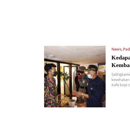
News
,
Pad
Kedapa
Kembal
Salingkame
kesehatan 
Kafe kopi 