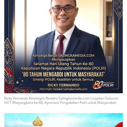
Ricky Fernando Pemimpin Redaksi Salingkamedia.com Ucapkan Selamat
HUT Bhayangkara ke-80, Apresiasi Pengabdian Polri untuk Masyarakat