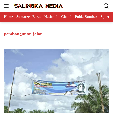
Langsung
ke
konten
Home
Sumatera Barat
Nasional
Global
Polda Sumbar
Sports
pembangunan jalan