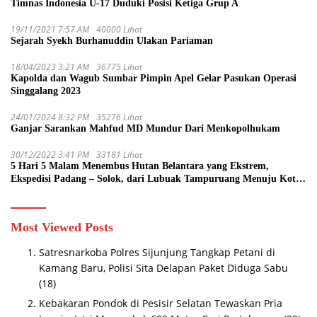
Timnas Indonesia U-17 Duduki Posisi Ketiga Grup A
19/11/2021 7:57 AM
40000 Lihat
Sejarah Syekh Burhanuddin Ulakan Pariaman
18/04/2023 3:21 AM
36775 Lihat
Kapolda dan Wagub Sumbar Pimpin Apel Gelar Pasukan Operasi
Singgalang 2023
24/01/2024 8:32 PM
35276 Lihat
Ganjar Sarankan Mahfud MD Mundur Dari Menkopolhukam
30/12/2022 3:41 PM
33181 Lihat
5 Hari 5 Malam Menembus Hutan Belantara yang Ekstrem,
Ekspedisi Padang – Solok, dari Lubuak Tampuruang Menuju Koto
Sani Solok Temuan yang jadi Catatan
Most Viewed Posts
Satresnarkoba Polres Sijunjung Tangkap Petani di
Kamang Baru, Polisi Sita Delapan Paket Diduga Sabu
(18)
Kebakaran Pondok di Pesisir Selatan Tewaskan Pria