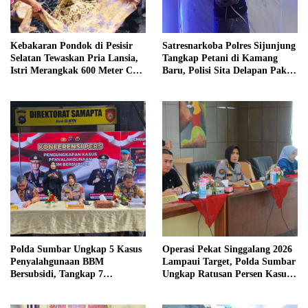
Kebakaran Pondok di Pesisir
Satresnarkoba Polres Sijunjung
Selatan Tewaskan Pria Lansia,
Tangkap Petani di Kamang
Istri Merangkak 600 Meter Cari
Baru, Polisi Sita Delapan Paket
Pertolongan
Diduga Sabu
Polda Sumbar Ungkap 5 Kasus
Operasi Pekat Singgalang 2026
Penyalahgunaan BBM
Lampaui Target, Polda Sumbar
Bersubsidi, Tangkap 7
Ungkap Ratusan Persen Kasus
Tersangka dan Sita 13.298 Liter
Kriminal
Bio Solar