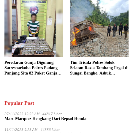
Peredaran Ganja Digulung,
Tim Trisula Polres Solok
Satresnarkoba Polres Padang
Selatan Razia Tambang Ilegal di
Panjang Sita 82 Paket Ganja
Sungai Bangko, Asbuk
Kering Siap Edar di Tanah
Langsung Dimusnahkan
Datar
Popular Post
07/11/2023 12:23 AM
44817 Lihat
Marc Marquez Hengkang Dari Repsol Honda
11/11/2023 9:23 AM
44386 Lihat