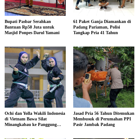
Bupati Pasbar Serahkan
61 Paket Ganja Diamankan di
Bantuan Rp50 Juta untuk
Padang Pariaman, Polisi
Masjid Ponpes Darul Yamani
Tangkap Pria 41 Tahun
Ochi dan Yolla Wakili Indonesia
Jasad Pria 56 Tahun Ditemukan
di Vietnam Bawa Silat
Membusuk di Perumahan PPI
Minangkabau ke Panggung
Pasir Jambak Padang
Internasional