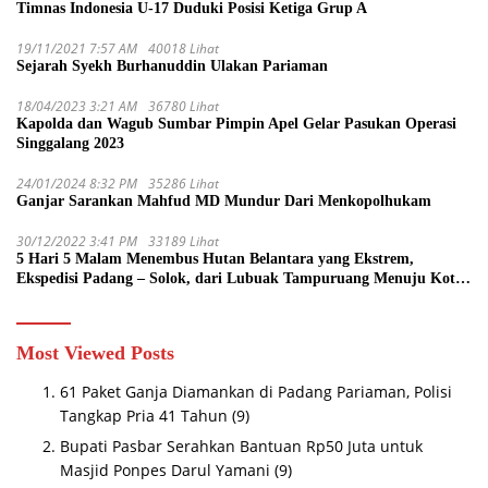
Timnas Indonesia U-17 Duduki Posisi Ketiga Grup A
19/11/2021 7:57 AM
40018 Lihat
Sejarah Syekh Burhanuddin Ulakan Pariaman
18/04/2023 3:21 AM
36780 Lihat
Kapolda dan Wagub Sumbar Pimpin Apel Gelar Pasukan Operasi
Singgalang 2023
24/01/2024 8:32 PM
35286 Lihat
Ganjar Sarankan Mahfud MD Mundur Dari Menkopolhukam
30/12/2022 3:41 PM
33189 Lihat
5 Hari 5 Malam Menembus Hutan Belantara yang Ekstrem,
Ekspedisi Padang – Solok, dari Lubuak Tampuruang Menuju Koto
Sani Solok Temuan yang jadi Catatan
Most Viewed Posts
61 Paket Ganja Diamankan di Padang Pariaman, Polisi
Tangkap Pria 41 Tahun
(9)
Bupati Pasbar Serahkan Bantuan Rp50 Juta untuk
Masjid Ponpes Darul Yamani
(9)