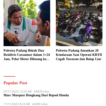
Polresta Padang Bekuk Dua
Polresta Padang Amankan 20
Residivis Curanmor dalam 1×24
Kendaraan Saat Operasi KRYD
Jam, Pelat Motor Dibuang ke
Cegah Tawuran dan Balap Liar
Septic Tank
Popular Post
07/11/2023 12:23 AM
44828 Lihat
Marc Marquez Hengkang Dari Repsol Honda
11/11/2023 9:23 AM
44398 Lihat