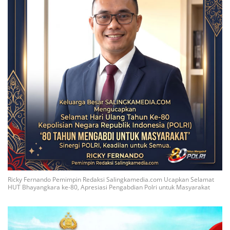
Ricky Fernando Pemimpin Redaksi Salingkamedia.com Ucapkan Selamat
HUT Bhayangkara ke-80, Apresiasi Pengabdian Polri untuk Masyarakat