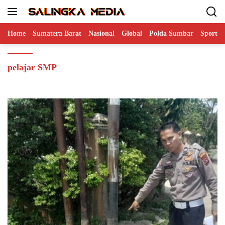
Langsung
ke
konten
Home
Sumatera Barat
Nasional
Global
Polda Sumbar
Sports
pelajar SMP