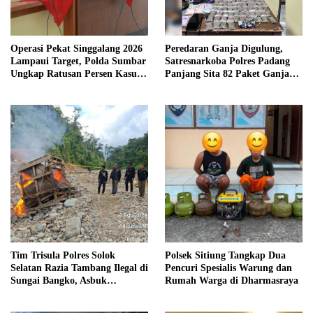
Operasi Pekat Singgalang 2026
Peredaran Ganja Digulung,
Lampaui Target, Polda Sumbar
Satresnarkoba Polres Padang
Ungkap Ratusan Persen Kasus
Panjang Sita 82 Paket Ganja
Kriminal
Kering Siap Edar di Tanah
Datar
Tim Trisula Polres Solok
Polsek Sitiung Tangkap Dua
Selatan Razia Tambang Ilegal di
Pencuri Spesialis Warung dan
Sungai Bangko, Asbuk
Rumah Warga di Dharmasraya
Langsung Dimusnahkan