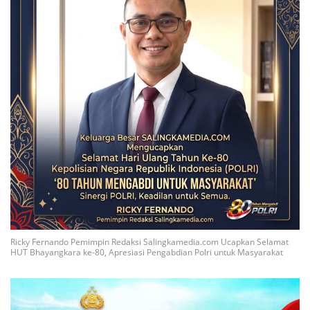
Ricky Fernando Pemimpin Redaksi Salingkamedia.com Ucapkan Selamat
HUT Bhayangkara ke-80, Apresiasi Pengabdian Polri untuk Masyarakat