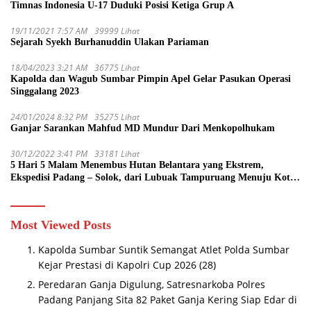
Timnas Indonesia U-17 Duduki Posisi Ketiga Grup A
19/11/2021 7:57 AM
39999 Lihat
Sejarah Syekh Burhanuddin Ulakan Pariaman
18/04/2023 3:21 AM
36775 Lihat
Kapolda dan Wagub Sumbar Pimpin Apel Gelar Pasukan Operasi
Singgalang 2023
24/01/2024 8:32 PM
35275 Lihat
Ganjar Sarankan Mahfud MD Mundur Dari Menkopolhukam
30/12/2022 3:41 PM
33181 Lihat
5 Hari 5 Malam Menembus Hutan Belantara yang Ekstrem,
Ekspedisi Padang – Solok, dari Lubuak Tampuruang Menuju Koto
Sani Solok Temuan yang jadi Catatan
Most Viewed Posts
Kapolda Sumbar Suntik Semangat Atlet Polda Sumbar
Kejar Prestasi di Kapolri Cup 2026
(28)
Peredaran Ganja Digulung, Satresnarkoba Polres
Padang Panjang Sita 82 Paket Ganja Kering Siap Edar di