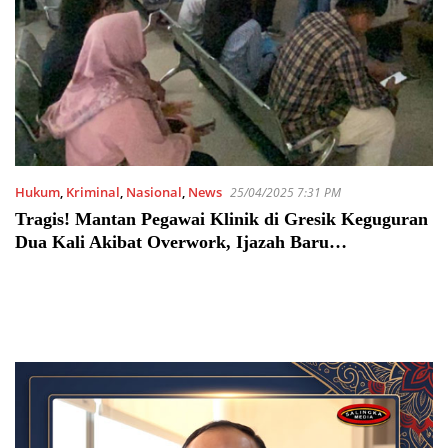
Hukum
,
Kriminal
,
Nasional
,
News
25/04/2025 7:31 PM
Tragis! Mantan Pegawai Klinik di Gresik Keguguran
Dua Kali Akibat Overwork, Ijazah Baru
Dikembalikan Setelah Bayar Rp 5 Juta