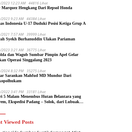
1/2023 12:23 AM
44816 Lihat
 Marquez Hengkang Dari Repsol Honda
1/2023 9:23 AM
44384 Lihat
as Indonesia U-17 Duduki Posisi Ketiga Grup A
1/2021 7:57 AM
39999 Lihat
rah Syekh Burhanuddin Ulakan Pariaman
4/2023 3:21 AM
36775 Lihat
lda dan Wagub Sumbar Pimpin Apel Gelar
kan Operasi Singgalang 2023
1/2024 8:32 PM
35275 Lihat
ar Sarankan Mahfud MD Mundur Dari
kopolhukam
2/2022 3:41 PM
33181 Lihat
ri 5 Malam Menembus Hutan Belantara yang
rem, Ekspedisi Padang – Solok, dari Lubuak
uruang Menuju Koto Sani Solok Temuan yang
 Catatan
t Viewed Posts