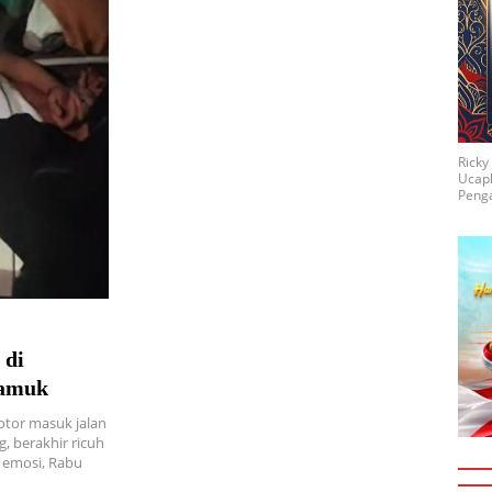
Rick
Ucap
Penga
 di
gamuk
otor masuk jalan
, berakhir ricuh
 emosi, Rabu