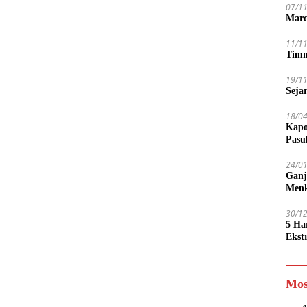
07/1
Marc
11/1
Timn
19/1
Seja
18/0
Kapo
Pasu
24/0
Ganj
Men
30/1
5 Ha
Ekst
Tamp
jadi
Mos