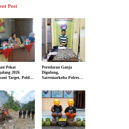
ent Post
asi Pekat
Peredaran Ganja
galang 2026
Digulung,
aui Target, Polda
Satresnarkoba Polres
bar Ungkap
Padang Panjang Sita 82
san Persen Kasus
Paket Ganja Kering
inal
Siap Edar di Tanah
Datar