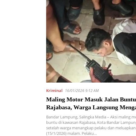
Kriminal
16/01/2026 9:12 AM
Maling Motor Masuk Jalan Buntu
Rajabasa, Warga Langsung Men
Bandar Lampung, Salingka Media – Aksi maling m
buntu di kawasan Rajabasa, Kota Bandar Lampung
setelah warga menangkap pelaku dan meluapkan
(15/1/2026) malam. Pelaku…