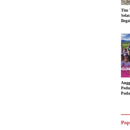
Tim 
Sela
Ileg
Asbu
Dim
Angg
Pedu
Pada
Lang
Bant
Aspi
Pop