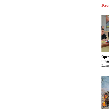
Rec
Oper
Sing
Lamp
Sum
Ratu
Krim