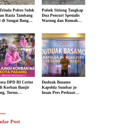
Trisula Polres Solok
Polsek Sitiung Tangkap
tan Razia Tambang
Dua Pencuri Spesialis
al di Sungai Bangko,
Warung dan Rumah
k Langsung
Warga di Dharmasraya
usnahkan
ota DPD RI Cerint
Duduak Basamo
li Korban Banjir
Kapolda Sumbar jo
ng, Turun
Insan Pers Perkuat
sung Salurkan
Sinergi Polda dan Media
uan dan Serap
untuk Pelayanan
rasi Warga
Masyarakat
ular Post