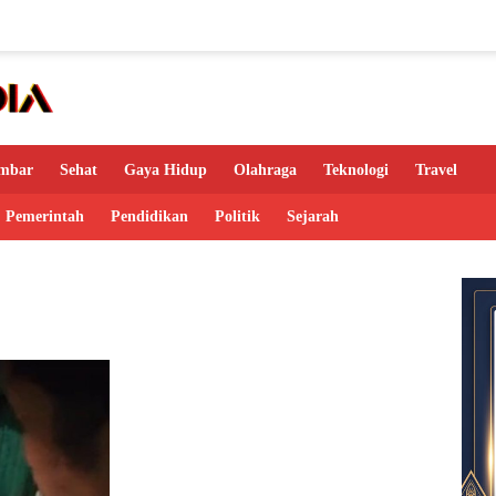
mbar
Sehat
Gaya Hidup
Olahraga
Teknologi
Travel
Pemerintah
Pendidikan
Politik
Sejarah