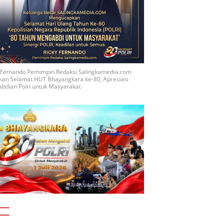
y Fernando Pemimpin Redaksi Salingkamedia.com
kan Selamat HUT Bhayangkara ke-80, Apresiasi
bdian Polri untuk Masyarakat