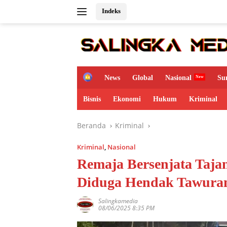
Langsung
Indeks
ke
konten
H
News
Global
Nasional
Su
o
m
Bisnis
Ekonomi
Hukum
Kriminal
e
Beranda
Kriminal
Kriminal
,
Nasional
Remaja Bersenjata Tajam
Diduga Hendak Tawura
Salingkamedia
08/06/2025 8:35 PM