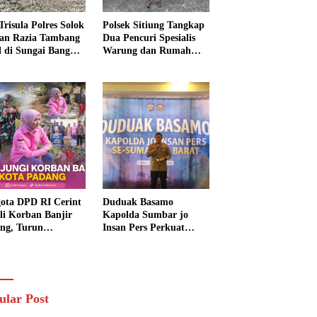
Trisula Polres Solok
Polsek Sitiung Tangkap
tan Razia Tambang
Dua Pencuri Spesialis
al di Sungai Bangko,
Warung dan Rumah
k Langsung
Warga di Dharmasraya
usnahkan
ota DPD RI Cerint
Duduak Basamo
li Korban Banjir
Kapolda Sumbar jo
ng, Turun
Insan Pers Perkuat
sung Salurkan
Sinergi Polda dan Media
uan dan Serap
untuk Pelayanan
rasi Warga
Masyarakat
ular Post