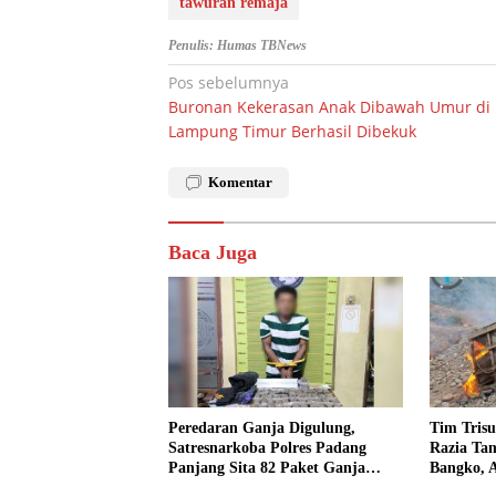
tawuran remaja
Penulis: Humas TBNews
Navigasi
Pos sebelumnya
Buronan Kekerasan Anak Dibawah Umur di
pos
Lampung Timur Berhasil Dibekuk
Komentar
Baca Juga
Peredaran Ganja Digulung,
Tim Trisu
Satresnarkoba Polres Padang
Razia Tam
Panjang Sita 82 Paket Ganja
Bangko, 
Kering Siap Edar di Tanah Datar
Dimusna