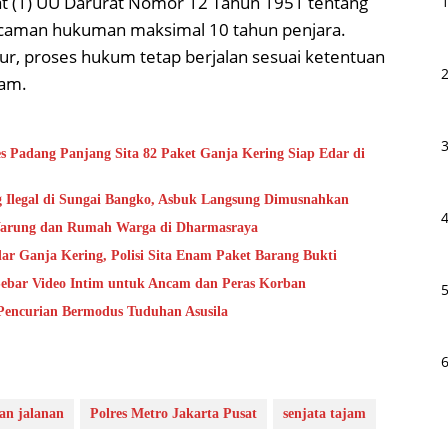
at (1) UU Darurat Nomor 12 Tahun 1951 tentang
ncaman hukuman maksimal 10 tahun penjara.
, proses hukum tetap berjalan sesuai ketentuan
iam.
s Padang Panjang Sita 82 Paket Ganja Kering Siap Edar di
ng Ilegal di Sungai Bangko, Asbuk Langsung Dimusnahkan
s Warung dan Rumah Warga di Dharmasraya
r Ganja Kering, Polisi Sita Enam Paket Barang Bukti
Sebar Video Intim untuk Ancam dan Peras Korban
Pencurian Bermodus Tuduhan Asusila
an jalanan
Polres Metro Jakarta Pusat
senjata tajam