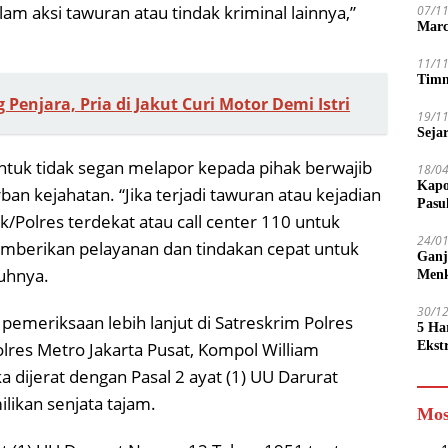
m aksi tawuran atau tindak kriminal lainnya,”
07/1
Marc
11/1
Timn
Penjara, Pria di Jakut Curi Motor Demi Istri
19/1
Seja
untuk tidak segan melapor kepada pihak berwajib
18/0
Kapo
an kejahatan. “Jika terjadi tawuran atau kejadian
Pasu
k/Polres terdekat atau call center 110 untuk
24/0
emberikan pelayanan dan tindakan cepat untuk
Ganj
uhnya.
Men
30/1
 pemeriksaan lebih lanjut di Satreskrim Polres
5 Ha
lres Metro Jakarta Pusat, Kompol William
Ekst
Tamp
dijerat dengan Pasal 2 ayat (1) UU Darurat
jadi
ikan senjata tajam.
Mos