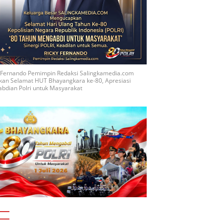
y Fernando Pemimpin Redaksi Salingkamedia.com
kan Selamat HUT Bhayangkara ke-80, Apresiasi
bdian Polri untuk Masyarakat