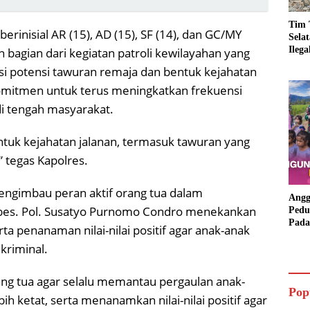
Tim 
rinisial AR (15), AD (15), SF (14), dan GC/MY
Sela
Ileg
agian dari kegiatan patroli kewilayahan yang
Asbu
asi potensi tawuran remaja dan bentuk kejahatan
Dim
rkomitmen untuk terus meningkatkan frekuensi
i tengah masyarakat.
tuk kejahatan jalanan, termasuk tawuran yang
 tegas Kapolres.
engimbau peran aktif orang tua dalam
Angg
es. Pol. Susatyo Purnomo Condro menekankan
Pedu
Pada
a penanaman nilai-nilai positif agar anak-anak
Lang
kriminal.
Bant
Aspi
g tua agar selalu memantau pergaulan anak-
Pop
 ketat, serta menanamkan nilai-nilai positif agar