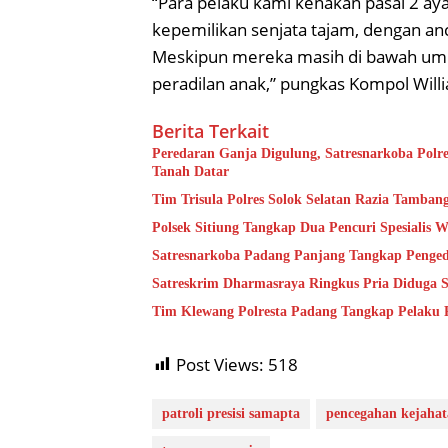
“Para pelaku kami kenakan pasal 2 ay
kepemilikan senjata tajam, dengan a
Meskipun mereka masih di bawah umur
peradilan anak,” pungkas Kompol Will
Berita Terkait
Peredaran Ganja Digulung, Satresnarkoba Polre
Tanah Datar
Tim Trisula Polres Solok Selatan Razia Tamba
Polsek Sitiung Tangkap Dua Pencuri Spesiali
Satresnarkoba Padang Panjang Tangkap Pengeda
Satreskrim Dharmasraya Ringkus Pria Diduga 
Tim Klewang Polresta Padang Tangkap Pelaku 
Post Views:
518
patroli presisi samapta
pencegahan kejahat