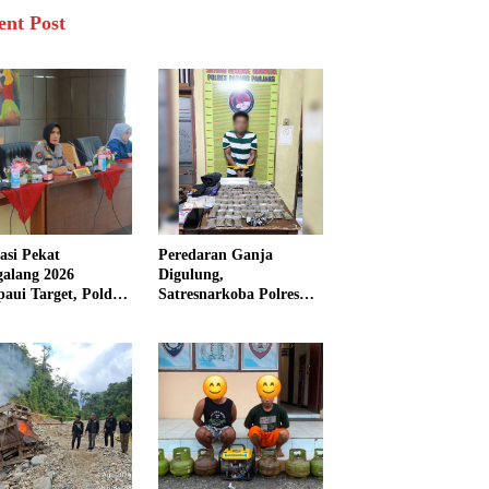
ent Post
asi Pekat
Peredaran Ganja
galang 2026
Digulung,
aui Target, Polda
Satresnarkoba Polres
bar Ungkap
Padang Panjang Sita 82
san Persen Kasus
Paket Ganja Kering
inal
Siap Edar di Tanah
Datar