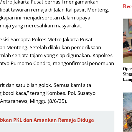
s Metro Jakarta Pusat berhasil mengamankan
Rec
bat tawuran remaja di Jalan Kalipasir, Menteng,
ngkapan ini menjadi sorotan dalam upaya
emaja yang meresahkan masyarakat.
resisi Samapta Polres Metro Jakarta Pusat
an Menteng. Setelah dilakukan pemeriksaan
ah senjata tajam yang siap digunakan. Kapolres
Susatyo Purnomo Condro, mengonfirmasi penemuan
Oper
Sing
Lamp
it dan satu bilah golok. Semua kami sita
Sum
Ratu
 botol kaca,” terang Kombes. Pol. Susatyo
Krim
 Antaranews, Minggu (8/6/25).
tibkan PKL dan Amankan Remaja Diduga