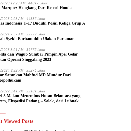
1/2023 12:23 AM
44817 Lihat
 Marquez Hengkang Dari Repsol Honda
1/2023 9:23 AM
44386 Lihat
as Indonesia U-17 Duduki Posisi Ketiga Grup A
1/2021 7:57 AM
39999 Lihat
rah Syekh Burhanuddin Ulakan Pariaman
4/2023 3:21 AM
36775 Lihat
lda dan Wagub Sumbar Pimpin Apel Gelar
kan Operasi Singgalang 2023
1/2024 8:32 PM
35276 Lihat
ar Sarankan Mahfud MD Mundur Dari
kopolhukam
2/2022 3:41 PM
33181 Lihat
ri 5 Malam Menembus Hutan Belantara yang
rem, Ekspedisi Padang – Solok, dari Lubuak
uruang Menuju Koto Sani Solok Temuan yang
 Catatan
t Viewed Posts