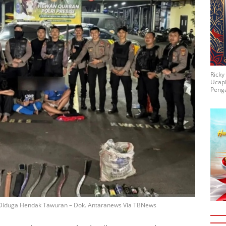
Rick
Ucap
Penga
, Diduga Hendak Tawuran – Dok. Antaranews Via TBNews