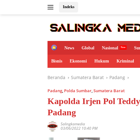
Langsung
Indeks
ke
konten
H
News
Global
Nasional
Su
o
m
Bisnis
Ekonomi
Hukum
Kriminal
e
Beranda
Sumatera Barat
Padang
Padang
,
Polda Sumbar
,
Sumatera Barat
Kapolda Irjen Pol Teddy
Padang
Salingkamedia
03/06/2022 10:40 PM