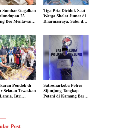
a Sumbar Gagalkan
Tiga Pria Diciduk Saat
elundupan 25
Warga Sholat Jumat di
ng Beo Mentawai,
Dharmasraya, Sabu dan
Pria Diamankan
Timbangan Digital
Disita
karan Pondok di
Satresnarkoba Polres
sir Selatan Tewaskan
Sijunjung Tangkap
Lansia, Istri
Petani di Kamang Baru,
ngkak 600 Meter
Polisi Sita Delapan
 Pertolongan
Paket Diduga Sabu
ular Post