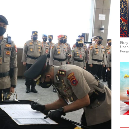
Rick
Ucap
Penga