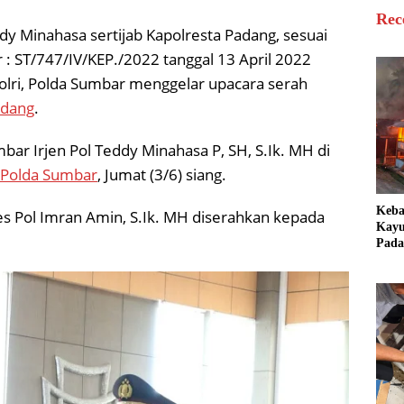
Rec
ddy Minahasa sertijab Kapolresta Padang, sesuai
: ST/747/IV/KEP./2022 tanggal 13 April 2022
Polri, Polda Sumbar menggelar upacara serah
dang
.
bar Irjen Pol Teddy Minahasa P, SH, S.Ik. MH di
Polda Sumbar
, Jumat (3/6) siang.
Keb
s Pol Imran Amin, S.Ik. MH diserahkan kepada
Kayu
Pada
Bang
Ter