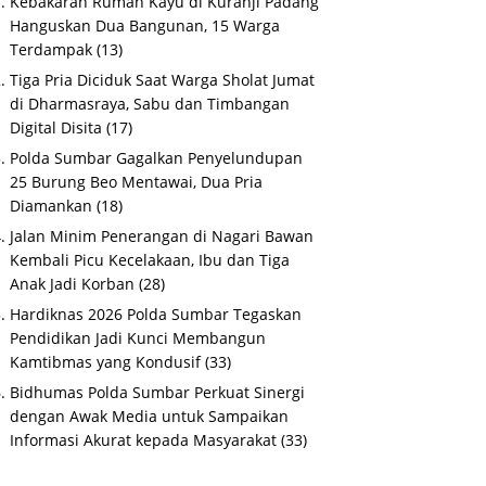
Kebakaran Rumah Kayu di Kuranji Padang
Hanguskan Dua Bangunan, 15 Warga
Terdampak
(13)
Tiga Pria Diciduk Saat Warga Sholat Jumat
di Dharmasraya, Sabu dan Timbangan
Digital Disita
(17)
Polda Sumbar Gagalkan Penyelundupan
25 Burung Beo Mentawai, Dua Pria
Diamankan
(18)
Jalan Minim Penerangan di Nagari Bawan
Kembali Picu Kecelakaan, Ibu dan Tiga
Anak Jadi Korban
(28)
Hardiknas 2026 Polda Sumbar Tegaskan
Pendidikan Jadi Kunci Membangun
Kamtibmas yang Kondusif
(33)
Bidhumas Polda Sumbar Perkuat Sinergi
dengan Awak Media untuk Sampaikan
Informasi Akurat kepada Masyarakat
(33)