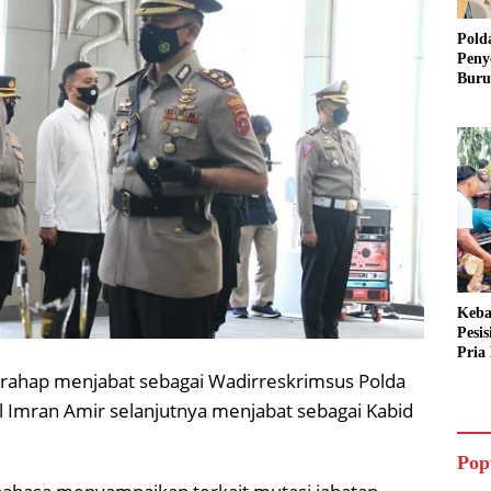
Pold
Peny
Buru
Dua 
Keba
Pesi
Pria 
Mera
rahap menjabat sebagai Wadirreskrimsus Polda
Cari
 Imran Amir selanjutnya menjabat sebagai Kabid
Pop