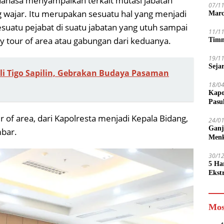
nahasa menyampaikan terkait mutasi jabatan
07/1
g wajar. Itu merupakan sesuatu hal yang menjadi
Marc
sesuatu pejabat di suatu jabatan yang utuh sampai
11/1
ty tour of area atau gabungan dari keduanya.
Timn
19/1
Seja
li Tigo Sapilin, Gebrakan Budaya Pasaman
18/0
Kapo
Pasu
ur of area, dari Kapolresta menjadi Kepala Bidang,
24/0
Ganj
mbar.
Men
30/1
5 Ha
Ekst
Tamp
jadi
Mos