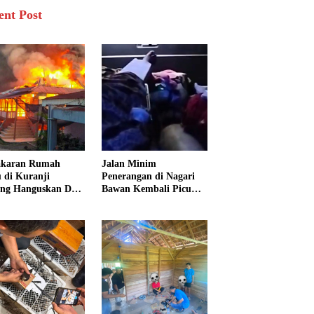
ent Post
akaran Rumah
Jalan Minim
 di Kuranji
Penerangan di Nagari
ng Hanguskan Dua
Bawan Kembali Picu
unan, 15 Warga
Kecelakaan, Ibu dan
dampak
Tiga Anak Jadi Korban