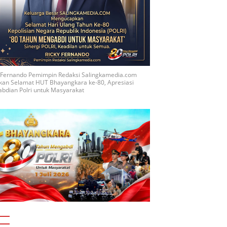
y Fernando Pemimpin Redaksi Salingkamedia.com
kan Selamat HUT Bhayangkara ke-80, Apresiasi
bdian Polri untuk Masyarakat