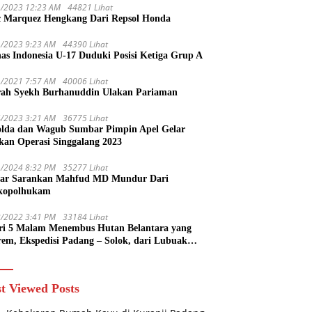
1/2023 12:23 AM
44821 Lihat
 Marquez Hengkang Dari Repsol Honda
1/2023 9:23 AM
44390 Lihat
as Indonesia U-17 Duduki Posisi Ketiga Grup A
1/2021 7:57 AM
40006 Lihat
rah Syekh Burhanuddin Ulakan Pariaman
4/2023 3:21 AM
36775 Lihat
lda dan Wagub Sumbar Pimpin Apel Gelar
kan Operasi Singgalang 2023
1/2024 8:32 PM
35277 Lihat
ar Sarankan Mahfud MD Mundur Dari
kopolhukam
2/2022 3:41 PM
33184 Lihat
ri 5 Malam Menembus Hutan Belantara yang
rem, Ekspedisi Padang – Solok, dari Lubuak
uruang Menuju Koto Sani Solok Temuan yang
 Catatan
t Viewed Posts