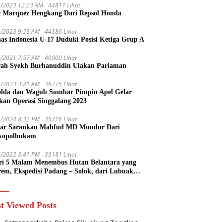
1/2023 12:23 AM
44817 Lihat
 Marquez Hengkang Dari Repsol Honda
1/2023 9:23 AM
44386 Lihat
as Indonesia U-17 Duduki Posisi Ketiga Grup A
1/2021 7:57 AM
40000 Lihat
rah Syekh Burhanuddin Ulakan Pariaman
4/2023 3:21 AM
36775 Lihat
lda dan Wagub Sumbar Pimpin Apel Gelar
kan Operasi Singgalang 2023
1/2024 8:32 PM
35276 Lihat
ar Sarankan Mahfud MD Mundur Dari
kopolhukam
2/2022 3:41 PM
33181 Lihat
ri 5 Malam Menembus Hutan Belantara yang
rem, Ekspedisi Padang – Solok, dari Lubuak
uruang Menuju Koto Sani Solok Temuan yang
 Catatan
t Viewed Posts