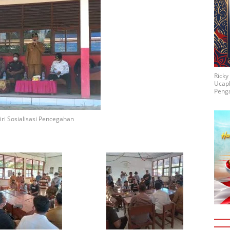
Rick
Ucap
Penga
ri Sosialisasi Pencegahan