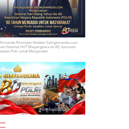
y Fernando Pemimpin Redaksi Salingkamedia.com
kan Selamat HUT Bhayangkara ke-80, Apresiasi
bdian Polri untuk Masyarakat