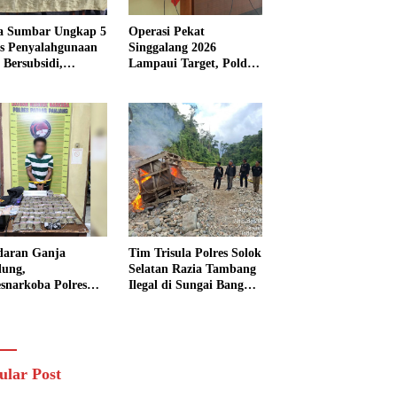
a Sumbar Ungkap 5
Operasi Pekat
s Penyalahgunaan
Singgalang 2026
Bersubsidi,
Lampaui Target, Polda
kap 7 Tersangka
Sumbar Ungkap
ita 13.298 Liter
Ratusan Persen Kasus
Solar
Kriminal
daran Ganja
Tim Trisula Polres Solok
lung,
Selatan Razia Tambang
esnarkoba Polres
Ilegal di Sungai Bangko,
ng Panjang Sita 82
Asbuk Langsung
t Ganja Kering
Dimusnahkan
 Edar di Tanah
r
ular Post