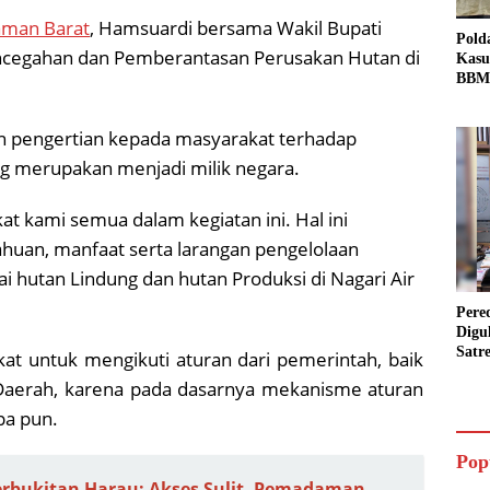
aman Barat
, Hamsuardi bersama Wakil Bupati
Pold
cegahan dan Pemberantasan Perusakan Hutan di
Kasu
BBM 
Tang
dan S
an pengertian kepada masyarakat terhadap
Bio 
ng merupakan menjadi milik negara.
t kami semua dalam kegiatan ini. Hal ini
uan, manfaat serta larangan pengelolaan
i hutan Lindung dan hutan Produksi di Nagari Air
Pere
Digu
Satr
t untuk mengikuti aturan dari pemerintah, baik
Pada
Daerah, karena pada dasarnya mekanisme aturan
Pake
Siap
pa pun.
Data
Pop
erbukitan Harau: Akses Sulit, Pemadaman