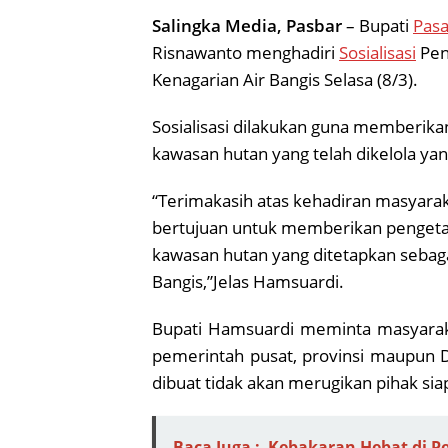
Salingka Media, Pasbar
– Bupati
Pas
Risnawanto menghadiri
Sosialisasi
Pen
Kenagarian Air Bangis Selasa (8/3).
Sosialisasi dilakukan guna memberik
kawasan hutan yang telah dikelola ya
“Terimakasih atas kehadiran masyaraka
bertujuan untuk memberikan pengetah
kawasan hutan yang ditetapkan sebaga
Bangis,”Jelas Hamsuardi.
Bupati Hamsuardi meminta masyaraka
pemerintah pusat, provinsi maupun 
dibuat tidak akan merugikan pihak sia
Baca Juga :
Kebakaran Hebat di P