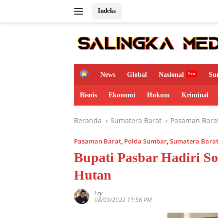
Langsung
Indeks
ke
konten
H
News
Global
Nasional
Su
o
m
Bisnis
Ekonomi
Hukum
Kriminal
e
Beranda
Sumatera Barat
Pasaman Bara
Pasaman Barat
,
Polda Sumbar
,
Sumatera Bara
Bupati Pasbar Hadiri So
Hutan
Ezy
08/03/2022 11:56 PM