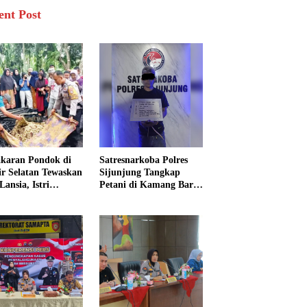
ent Post
karan Pondok di
Satresnarkoba Polres
sir Selatan Tewaskan
Sijunjung Tangkap
Lansia, Istri
Petani di Kamang Baru,
ngkak 600 Meter
Polisi Sita Delapan
 Pertolongan
Paket Diduga Sabu