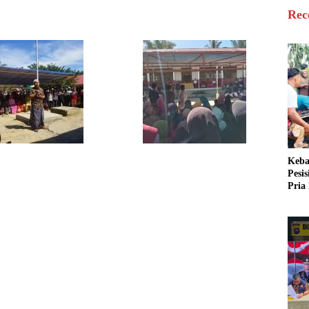
Rec
Keba
Pesi
Pria 
Mera
Cari