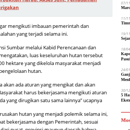
07/1
rigakan
Marc
11/1
Timn
agar mengikuti imbauan pemerintah dan
han yang terjadi selama ini.
19/1
Seja
insi Sumbar melalui Kabid Perencanaan dan
18/0
Kapo
engatakan, luas keseluruhan hutan tersebut
Pasu
00 hektare yang dikelola masyarakat menjadi
24/0
 pengelolaan hutan.
Ganj
Men
ka akan ada aturan yang mengikat dan akan
30/1
asyarakat harus bekerjasama mengikuti aturan
5 Ha
da yang dirugikan satu sama lainnya” ucapnya
Ekst
Tamp
jadi
usakan hutan yang menjadi polemik selama ini,
Mos
pat bekerjasama dengan Pemerintah, sesuai
 dari pusat, provinsi maupun daerah bahwa