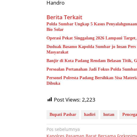
Handro
Berita Terkait
Polda Sumbar Ungkap 5 Kasus Penyalahgunaan B
Bio Solar
Operasi Pekat Singgalang 2026 Lampaui Target
Duduak Basamo Kapolda Sumbar jo Insan Pers 
Masyarakat
Banjir di Kota Padang Rendam Belasan Titik, G
Persoalan Pertanahan Jadi Fokus Polda Sumbar
Personel Polresta Padang Bersihkan Sisa Mater
Dibuka
Post Views:
2,223
Bupati Pasbar
hadiri
hutan
Penceg
Navigasi
Pos sebelumnya
Kapolres Pasaman Barat Bersama Forkopim