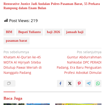
Restorative Justice Jadi Andalan Polres Pasaman Barat, 55 Perkara
Rampung dalam Enam Bulan
Post Views:
219
BIM
Bupati Yulianto
haji 2026
jamaah haji
pasaman barat
Navigasi
Pos sebelumnya
Pos selanjutnya
Khatam Al-Qur’an ke-45
Guntur Abdurrahman
pos
MDTA Al Hijriyah Siteba
Nahkodai DPC PERADI
Ditutup Pawai Meriah di
Padang, Era Baru Penguatan
Nanggalo Padang
Profesi Advokat Dimulai
Baca Juga