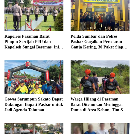
Kapolres Pasaman Barat
Polda Sumbar dan Polres
Pimpin Sertijab PJU dan
Pasbar Gagalkan Peredaran
Kapolsek Sungai Beremas, Ini
Ganja Kering, 30 Paket Siap
Daftar Pejabat yang Berganti
Edar Disita
Gowes Sarumpun Sakato Dapat
Warga Hilang di Pasaman
Dukungan Bupati Pasbar untuk
Barat Ditemukan Meninggal
Jadi Agenda Tahunan
Dunia di Area Kebun, Tim SAR
Akhiri Pencarian