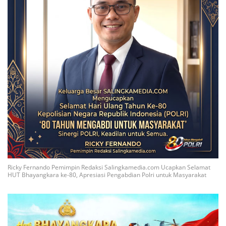
Ricky Fernando Pemimpin Redaksi Salingkamedia.com Ucapkan Selamat
HUT Bhayangkara ke-80, Apresiasi Pengabdian Polri untuk Masyarakat