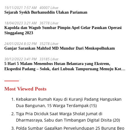
19/11/2021 7:57 AM
40007 Lihat
Sejarah Syekh Burhanuddin Ulakan Pariaman
18/04/2023 3:21 AM
36778 Lihat
Kapolda dan Wagub Sumbar Pimpin Apel Gelar Pasukan Operasi
Singgalang 2023
24/01/2024 8:32 PM
35278 Lihat
Ganjar Sarankan Mahfud MD Mundur Dari Menkopolhukam
30/12/2022 3:41 PM
33185 Lihat
5 Hari 5 Malam Menembus Hutan Belantara yang Ekstrem,
Ekspedisi Padang – Solok, dari Lubuak Tampuruang Menuju Koto
Sani Solok Temuan yang jadi Catatan
Most Viewed Posts
Kebakaran Rumah Kayu di Kuranji Padang Hanguskan
Dua Bangunan, 15 Warga Terdampak
(15)
Tiga Pria Diciduk Saat Warga Sholat Jumat di
Dharmasraya, Sabu dan Timbangan Digital Disita
(20)
Polda Sumbar Gagalkan Penyelundupan 25 Burung Beo