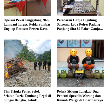
Operasi Pekat Singgalang 2026
Peredaran Ganja Digulung,
Lampaui Target, Polda Sumbar
Satresnarkoba Polres Padang
Ungkap Ratusan Persen Kasus
Panjang Sita 82 Paket Ganja
Kriminal
Kering Siap Edar di Tanah
Datar
Tim Trisula Polres Solok
Polsek Sitiung Tangkap Dua
Selatan Razia Tambang Ilegal di
Pencuri Spesialis Warung dan
Sungai Bangko, Asbuk
Rumah Warga di Dharmasraya
Langsung Dimusnahkan