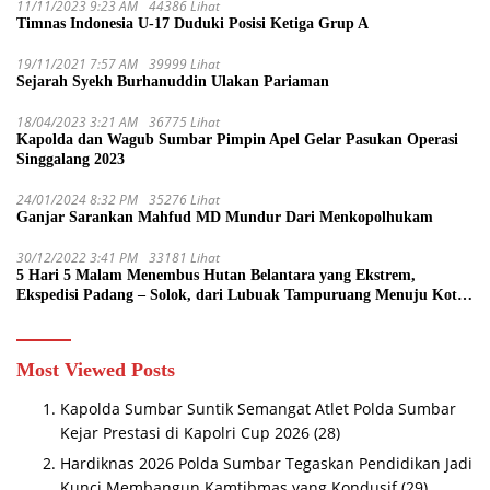
11/11/2023 9:23 AM
44386 Lihat
Timnas Indonesia U-17 Duduki Posisi Ketiga Grup A
19/11/2021 7:57 AM
39999 Lihat
Sejarah Syekh Burhanuddin Ulakan Pariaman
18/04/2023 3:21 AM
36775 Lihat
Kapolda dan Wagub Sumbar Pimpin Apel Gelar Pasukan Operasi
Singgalang 2023
24/01/2024 8:32 PM
35276 Lihat
Ganjar Sarankan Mahfud MD Mundur Dari Menkopolhukam
30/12/2022 3:41 PM
33181 Lihat
5 Hari 5 Malam Menembus Hutan Belantara yang Ekstrem,
Ekspedisi Padang – Solok, dari Lubuak Tampuruang Menuju Koto
Sani Solok Temuan yang jadi Catatan
Most Viewed Posts
Kapolda Sumbar Suntik Semangat Atlet Polda Sumbar
Kejar Prestasi di Kapolri Cup 2026
(28)
Hardiknas 2026 Polda Sumbar Tegaskan Pendidikan Jadi
Kunci Membangun Kamtibmas yang Kondusif
(29)