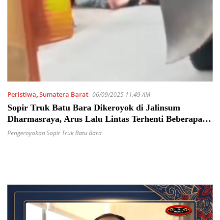
Peristiwa
,
Sumatera Barat
06/09/2025 11:49 AM
Sopir Truk Batu Bara Dikeroyok di Jalinsum
Dharmasraya, Arus Lalu Lintas Terhenti Beberapa
Kilometer
Pengeroyokan Sopir Truk Batu Bara