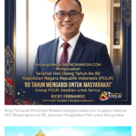
Ricky Fernando Pemimpin Redaksi Salingkamedia.com Ucapkan Selamat
HUT Bhayangkara ke-80, Apresiasi Pengabdian Polri untuk Masyarakat