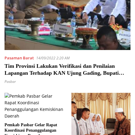
Pasaman Barat
14/09/2022 2:20 AM
Tim Provinsi Lakukan Verifikasi dan Penilaian
Lapangan Terhadap KAN Ujung Gading, Bupati
Hamsuardi: Ini KAN istimewa di Pasbar
Pasbar
Pemkab Pasbar Gelar Rapat
Koordinasi Penanggulangan