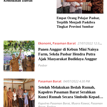
Kemiskinan Daerah
Empat Orang Pelajar Pasbar,
Terpilih Menjadi Paskibra
Tingkat Provinsi Sumbar
Ekonomi
,
Pasaman Barat
27/07/2022 12:32
AM
Panen Anggur di Kebun Mini Naisya
Farm, Sekda Pasbar Hendra Putra
Ajak Masyarakat Budidaya Anggur
Pasbar
Pasaman Barat
04/07/2022 4:30 PM
Setelah Melakukan Bedah Rumah,
Kapolres Pasaman Barat Serahkan
Kunci Rumah Secara Simbolis Kepada
Ibu Darma
Kapolres Pasaman Barat
,
Muara Kiawai
,
Pasaman
Barat
,
Pasbar