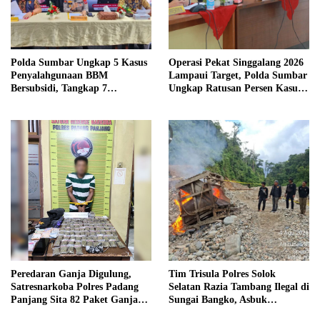
Polda Sumbar Ungkap 5 Kasus
Operasi Pekat Singgalang 2026
Penyalahgunaan BBM
Lampaui Target, Polda Sumbar
Bersubsidi, Tangkap 7
Ungkap Ratusan Persen Kasus
Tersangka dan Sita 13.298 Liter
Kriminal
Bio Solar
Peredaran Ganja Digulung,
Tim Trisula Polres Solok
Satresnarkoba Polres Padang
Selatan Razia Tambang Ilegal di
Panjang Sita 82 Paket Ganja
Sungai Bangko, Asbuk
Kering Siap Edar di Tanah
Langsung Dimusnahkan