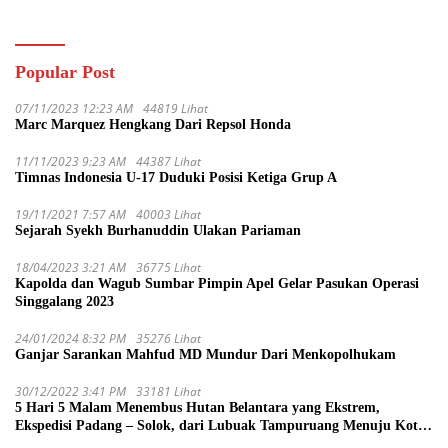
Datar
Popular Post
07/11/2023 12:23 AM
44819 Lihat
Marc Marquez Hengkang Dari Repsol Honda
11/11/2023 9:23 AM
44387 Lihat
Timnas Indonesia U-17 Duduki Posisi Ketiga Grup A
19/11/2021 7:57 AM
40003 Lihat
Sejarah Syekh Burhanuddin Ulakan Pariaman
18/04/2023 3:21 AM
36775 Lihat
Kapolda dan Wagub Sumbar Pimpin Apel Gelar Pasukan Operasi
Singgalang 2023
24/01/2024 8:32 PM
35276 Lihat
Ganjar Sarankan Mahfud MD Mundur Dari Menkopolhukam
30/12/2022 3:41 PM
33181 Lihat
5 Hari 5 Malam Menembus Hutan Belantara yang Ekstrem,
Ekspedisi Padang – Solok, dari Lubuak Tampuruang Menuju Koto
Sani Solok Temuan yang jadi Catatan