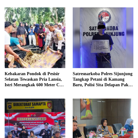
Kebakaran Pondok di Pesisir
Satresnarkoba Polres Sijunjung
Selatan Tewaskan Pria Lansia,
Tangkap Petani di Kamang
Istri Merangkak 600 Meter Cari
Baru, Polisi Sita Delapan Paket
Pertolongan
Diduga Sabu