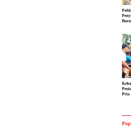
Pold
Peny
Buru
Dua 
Keba
Pesi
Pria 
Mera
Cari
Pop