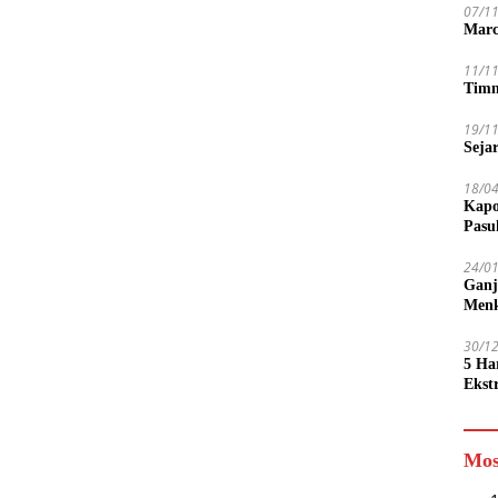
07/1
Marc
11/1
Timn
19/1
Seja
18/0
Kapo
Pasu
24/0
Ganj
Men
30/1
5 Ha
Ekst
Tamp
jadi
Mos