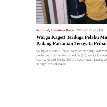
Kriminal
,
Sumatera Barat
19/06/2025 3:22 PM
Warga Kaget! Terduga Pelaku Mut
Padang Pariaman Ternyata Pribad
Salingka Media – Pelaku mutilasi Padang Pariama
perhatian luas setelah sosok W (25), warga Koron
Usang, Nagari Sungai Buluh, Kecamatan Batang An
sebagai otak di balik…