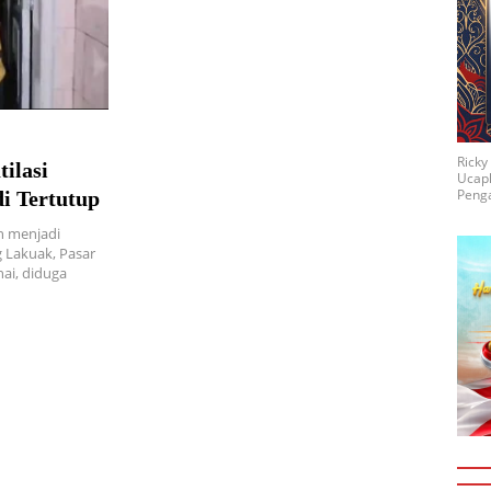
Rick
ilasi
Ucap
Penga
i Tertutup
n menjadi
g Lakuak, Pasar
ai, diduga