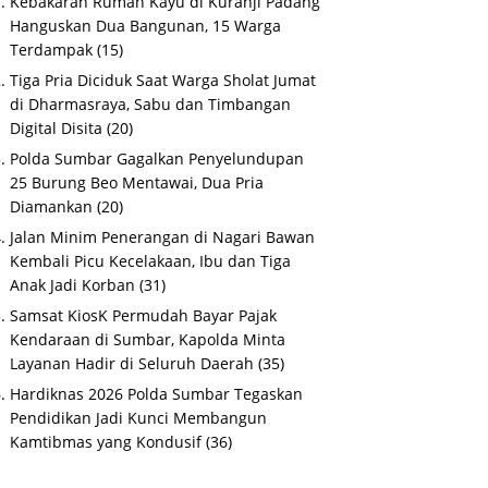
Kebakaran Rumah Kayu di Kuranji Padang
Hanguskan Dua Bangunan, 15 Warga
Terdampak
(15)
Tiga Pria Diciduk Saat Warga Sholat Jumat
di Dharmasraya, Sabu dan Timbangan
Digital Disita
(20)
Polda Sumbar Gagalkan Penyelundupan
25 Burung Beo Mentawai, Dua Pria
Diamankan
(20)
Jalan Minim Penerangan di Nagari Bawan
Kembali Picu Kecelakaan, Ibu dan Tiga
Anak Jadi Korban
(31)
Samsat KiosK Permudah Bayar Pajak
Kendaraan di Sumbar, Kapolda Minta
Layanan Hadir di Seluruh Daerah
(35)
Hardiknas 2026 Polda Sumbar Tegaskan
Pendidikan Jadi Kunci Membangun
Kamtibmas yang Kondusif
(36)