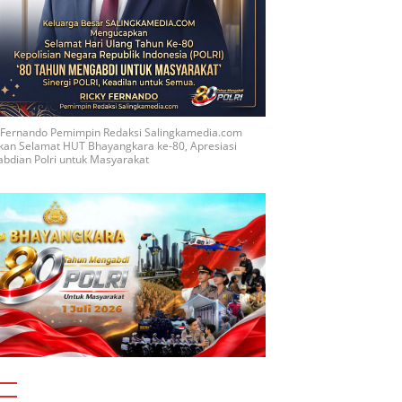
y Fernando Pemimpin Redaksi Salingkamedia.com
kan Selamat HUT Bhayangkara ke-80, Apresiasi
bdian Polri untuk Masyarakat