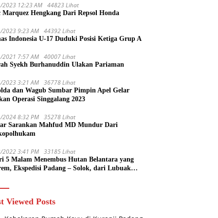
1/2023 12:23 AM
44823 Lihat
 Marquez Hengkang Dari Repsol Honda
1/2023 9:23 AM
44392 Lihat
as Indonesia U-17 Duduki Posisi Ketiga Grup A
1/2021 7:57 AM
40007 Lihat
rah Syekh Burhanuddin Ulakan Pariaman
4/2023 3:21 AM
36778 Lihat
lda dan Wagub Sumbar Pimpin Apel Gelar
kan Operasi Singgalang 2023
1/2024 8:32 PM
35278 Lihat
ar Sarankan Mahfud MD Mundur Dari
kopolhukam
2/2022 3:41 PM
33185 Lihat
ri 5 Malam Menembus Hutan Belantara yang
rem, Ekspedisi Padang – Solok, dari Lubuak
uruang Menuju Koto Sani Solok Temuan yang
 Catatan
t Viewed Posts