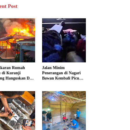
ent Post
akaran Rumah
Jalan Minim
 di Kuranji
Penerangan di Nagari
ng Hanguskan Dua
Bawan Kembali Picu
unan, 15 Warga
Kecelakaan, Ibu dan
dampak
Tiga Anak Jadi Korban