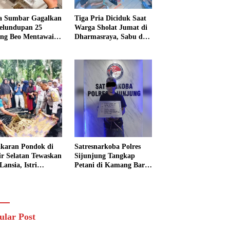
a Sumbar Gagalkan
Tiga Pria Diciduk Saat
elundupan 25
Warga Sholat Jumat di
ng Beo Mentawai,
Dharmasraya, Sabu dan
Pria Diamankan
Timbangan Digital
Disita
karan Pondok di
Satresnarkoba Polres
sir Selatan Tewaskan
Sijunjung Tangkap
Lansia, Istri
Petani di Kamang Baru,
ngkak 600 Meter
Polisi Sita Delapan
 Pertolongan
Paket Diduga Sabu
ular Post