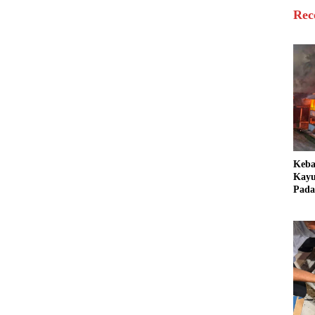
Rec
Keb
Kayu
Pada
Bang
Ter