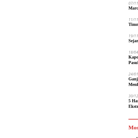
07/1
Marc
11/1
Timn
19/1
Seja
18/0
Kapo
Pasu
24/0
Ganj
Men
30/1
5 Ha
Ekst
Tamp
jadi
Mos