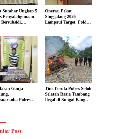
a Sumbar Ungkap 5
Operasi Pekat
s Penyalahgunaan
Singgalang 2026
Bersubsidi,
Lampaui Target, Polda
kap 7 Tersangka
Sumbar Ungkap
ita 13.298 Liter
Ratusan Persen Kasus
Solar
Kriminal
daran Ganja
Tim Trisula Polres Solok
lung,
Selatan Razia Tambang
esnarkoba Polres
Ilegal di Sungai Bangko,
ng Panjang Sita 82
Asbuk Langsung
t Ganja Kering
Dimusnahkan
 Edar di Tanah
r
ular Post