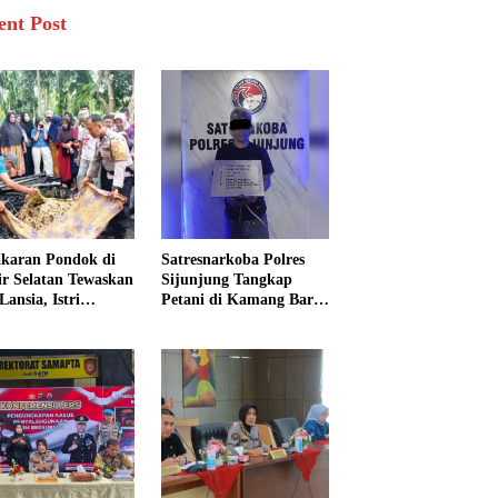
ent Post
karan Pondok di
Satresnarkoba Polres
sir Selatan Tewaskan
Sijunjung Tangkap
Lansia, Istri
Petani di Kamang Baru,
ngkak 600 Meter
Polisi Sita Delapan
 Pertolongan
Paket Diduga Sabu