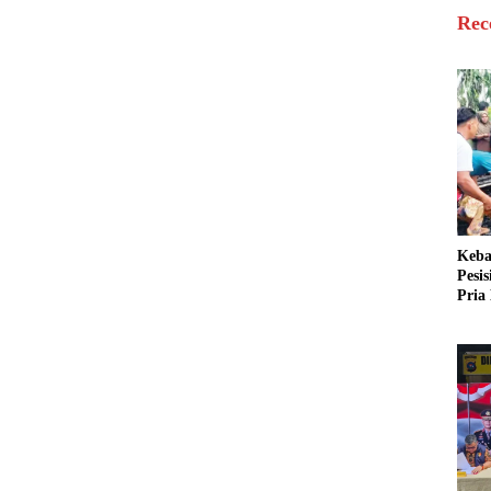
Rec
Keba
Pesi
Pria 
Mera
Cari