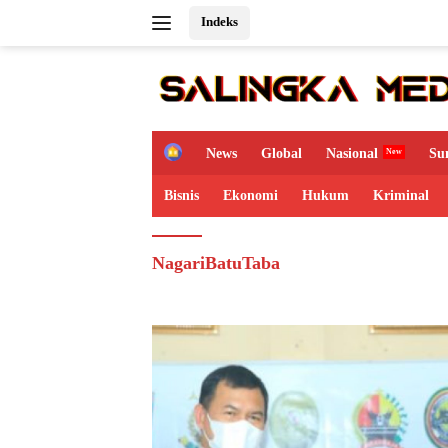
Langsung
Indeks
ke
konten
H
News
Global
Nasional
Su
o
m
Bisnis
Ekonomi
Hukum
Kriminal
e
NagariBatuTaba