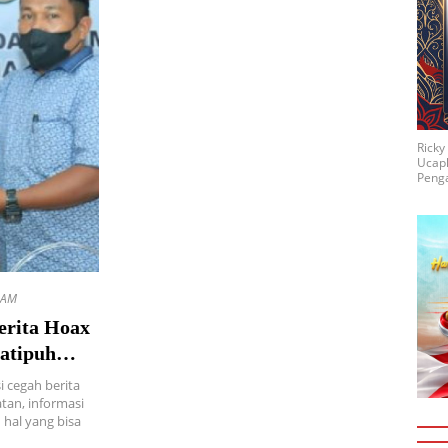
Rick
Ucap
Penga
 AM
erita Hoax
atipuh
i cegah berita
tan, informasi
 hal yang bisa