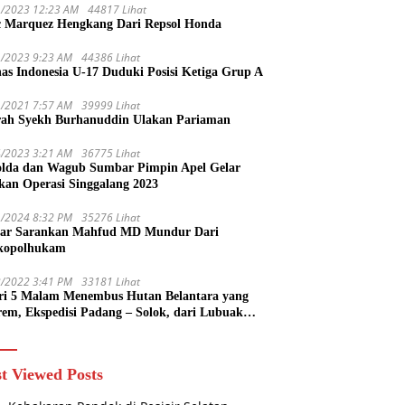
1/2023 12:23 AM
44817 Lihat
 Marquez Hengkang Dari Repsol Honda
1/2023 9:23 AM
44386 Lihat
as Indonesia U-17 Duduki Posisi Ketiga Grup A
1/2021 7:57 AM
39999 Lihat
rah Syekh Burhanuddin Ulakan Pariaman
4/2023 3:21 AM
36775 Lihat
lda dan Wagub Sumbar Pimpin Apel Gelar
kan Operasi Singgalang 2023
1/2024 8:32 PM
35276 Lihat
ar Sarankan Mahfud MD Mundur Dari
kopolhukam
2/2022 3:41 PM
33181 Lihat
ri 5 Malam Menembus Hutan Belantara yang
rem, Ekspedisi Padang – Solok, dari Lubuak
uruang Menuju Koto Sani Solok Temuan yang
 Catatan
t Viewed Posts