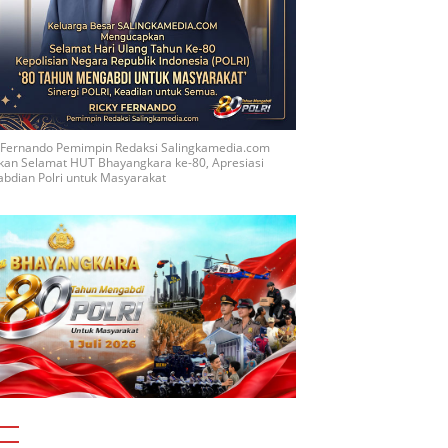
y Fernando Pemimpin Redaksi Salingkamedia.com
kan Selamat HUT Bhayangkara ke-80, Apresiasi
bdian Polri untuk Masyarakat