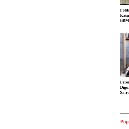
Pold
Kasu
BBM 
Tang
dan S
Bio 
Pere
Digu
Satr
Pada
Pake
Siap
Data
Pop