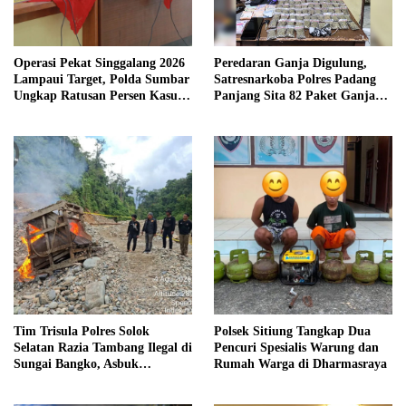
Operasi Pekat Singgalang 2026
Peredaran Ganja Digulung,
Lampaui Target, Polda Sumbar
Satresnarkoba Polres Padang
Ungkap Ratusan Persen Kasus
Panjang Sita 82 Paket Ganja
Kriminal
Kering Siap Edar di Tanah
Datar
Tim Trisula Polres Solok
Polsek Sitiung Tangkap Dua
Selatan Razia Tambang Ilegal di
Pencuri Spesialis Warung dan
Sungai Bangko, Asbuk
Rumah Warga di Dharmasraya
Langsung Dimusnahkan