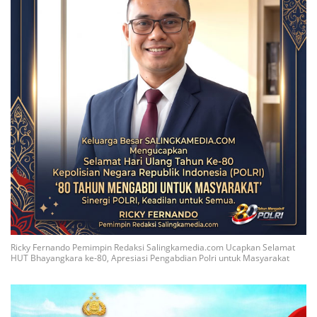
Ricky Fernando Pemimpin Redaksi Salingkamedia.com Ucapkan Selamat
HUT Bhayangkara ke-80, Apresiasi Pengabdian Polri untuk Masyarakat