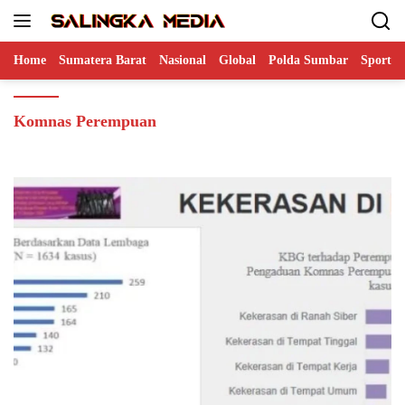
Langsung
ke
konten
Home
Sumatera Barat
Nasional
Global
Polda Sumbar
Sports
Komnas Perempuan