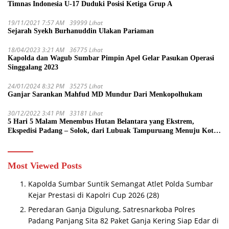
Timnas Indonesia U-17 Duduki Posisi Ketiga Grup A
19/11/2021 7:57 AM
39999 Lihat
Sejarah Syekh Burhanuddin Ulakan Pariaman
18/04/2023 3:21 AM
36775 Lihat
Kapolda dan Wagub Sumbar Pimpin Apel Gelar Pasukan Operasi
Singgalang 2023
24/01/2024 8:32 PM
35275 Lihat
Ganjar Sarankan Mahfud MD Mundur Dari Menkopolhukam
30/12/2022 3:41 PM
33181 Lihat
5 Hari 5 Malam Menembus Hutan Belantara yang Ekstrem,
Ekspedisi Padang – Solok, dari Lubuak Tampuruang Menuju Koto
Sani Solok Temuan yang jadi Catatan
Most Viewed Posts
Kapolda Sumbar Suntik Semangat Atlet Polda Sumbar
Kejar Prestasi di Kapolri Cup 2026
(28)
Peredaran Ganja Digulung, Satresnarkoba Polres
Padang Panjang Sita 82 Paket Ganja Kering Siap Edar di