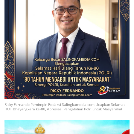
Ricky Fernando Pemimpin Redaksi Salingkamedia.com Ucapkan Selamat
HUT Bhayangkara ke-80, Apresiasi Pengabdian Polri untuk Masyarakat