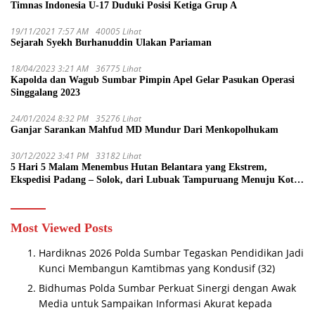
Timnas Indonesia U-17 Duduki Posisi Ketiga Grup A
19/11/2021 7:57 AM
40005 Lihat
Sejarah Syekh Burhanuddin Ulakan Pariaman
18/04/2023 3:21 AM
36775 Lihat
Kapolda dan Wagub Sumbar Pimpin Apel Gelar Pasukan Operasi
Singgalang 2023
24/01/2024 8:32 PM
35276 Lihat
Ganjar Sarankan Mahfud MD Mundur Dari Menkopolhukam
30/12/2022 3:41 PM
33182 Lihat
5 Hari 5 Malam Menembus Hutan Belantara yang Ekstrem,
Ekspedisi Padang – Solok, dari Lubuak Tampuruang Menuju Koto
Sani Solok Temuan yang jadi Catatan
Most Viewed Posts
Hardiknas 2026 Polda Sumbar Tegaskan Pendidikan Jadi
Kunci Membangun Kamtibmas yang Kondusif
(32)
Bidhumas Polda Sumbar Perkuat Sinergi dengan Awak
Media untuk Sampaikan Informasi Akurat kepada