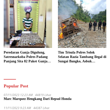
Peredaran Ganja Digulung,
Tim Trisula Polres Solok
Satresnarkoba Polres Padang
Selatan Razia Tambang Ilegal di
Panjang Sita 82 Paket Ganja
Sungai Bangko, Asbuk
Kering Siap Edar di Tanah
Langsung Dimusnahkan
Datar
Popular Post
07/11/2023 12:23 AM
44819 Lihat
Marc Marquez Hengkang Dari Repsol Honda
11/11/2023 9:23 AM
44387 Lihat