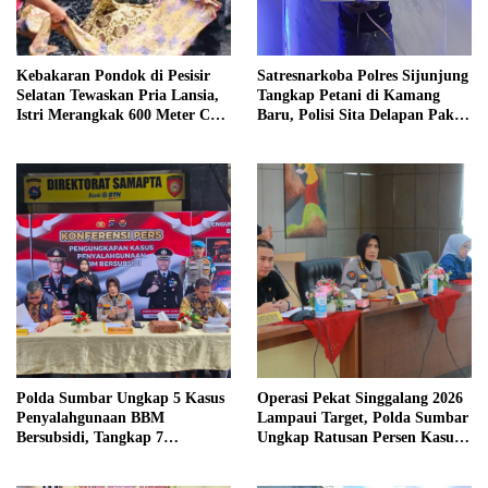
Kebakaran Pondok di Pesisir
Satresnarkoba Polres Sijunjung
Selatan Tewaskan Pria Lansia,
Tangkap Petani di Kamang
Istri Merangkak 600 Meter Cari
Baru, Polisi Sita Delapan Paket
Pertolongan
Diduga Sabu
Polda Sumbar Ungkap 5 Kasus
Operasi Pekat Singgalang 2026
Penyalahgunaan BBM
Lampaui Target, Polda Sumbar
Bersubsidi, Tangkap 7
Ungkap Ratusan Persen Kasus
Tersangka dan Sita 13.298 Liter
Kriminal
Bio Solar