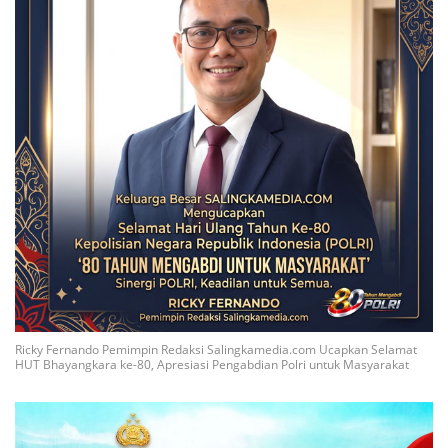
Ricky Fernando Pemimpin Redaksi Salingkamedia.com Ucapkan Selamat
HUT Bhayangkara ke-80, Apresiasi Pengabdian Polri untuk Masyarakat