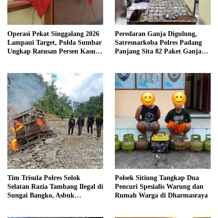
Operasi Pekat Singgalang 2026
Peredaran Ganja Digulung,
Lampaui Target, Polda Sumbar
Satresnarkoba Polres Padang
Ungkap Ratusan Persen Kasus
Panjang Sita 82 Paket Ganja
Kriminal
Kering Siap Edar di Tanah
Datar
Tim Trisula Polres Solok
Polsek Sitiung Tangkap Dua
Selatan Razia Tambang Ilegal di
Pencuri Spesialis Warung dan
Sungai Bangko, Asbuk
Rumah Warga di Dharmasraya
Langsung Dimusnahkan