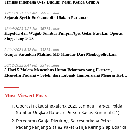
Timnas Indonesia U-17 Duduki Posisi Ketiga Grup A
19/11/2021 7:57 AM
39996 Lihat
Sejarah Syekh Burhanuddin Ulakan Pariaman
18/04/2023 3:21 AM
36775 Lihat
Kapolda dan Wagub Sumbar Pimpin Apel Gelar Pasukan Operasi
Singgalang 2023
24/01/2024 8:32 PM
35273 Lihat
Ganjar Sarankan Mahfud MD Mundur Dari Menkopolhukam
30/12/2022 3:41 PM
33180 Lihat
5 Hari 5 Malam Menembus Hutan Belantara yang Ekstrem,
Ekspedisi Padang – Solok, dari Lubuak Tampuruang Menuju Koto
Sani Solok Temuan yang jadi Catatan
Most Viewed Posts
Operasi Pekat Singgalang 2026 Lampaui Target, Polda
Sumbar Ungkap Ratusan Persen Kasus Kriminal
(21)
Peredaran Ganja Digulung, Satresnarkoba Polres
Padang Panjang Sita 82 Paket Ganja Kering Siap Edar di