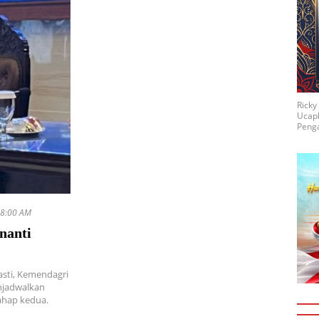
Rick
Ucap
Penga
 8:00 AM
nanti
asti, Kemendagri
njadwalkan
tahap kedua.