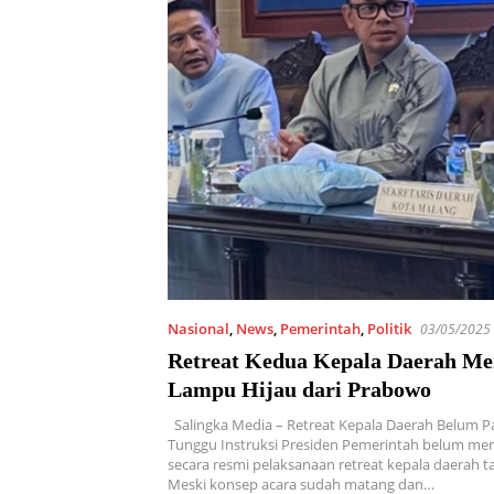
Nasional
,
News
,
Pemerintah
,
Politik
03/05/2025
Retreat Kedua Kepala Daerah Me
Lampu Hijau dari Prabowo
Salingka Media – Retreat Kepala Daerah Belum P
Tunggu Instruksi Presiden Pemerintah belum me
secara resmi pelaksanaan retreat kepala daerah 
Meski konsep acara sudah matang dan…