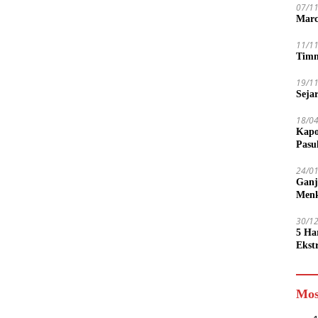
07/1
Marc
11/1
Timn
19/1
Seja
18/0
Kapo
Pasu
24/0
Ganj
Men
30/1
5 Ha
Ekst
Tamp
jadi
Mos