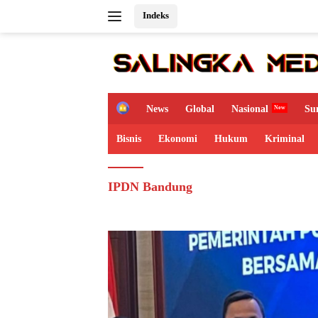
Langsung
Indeks
ke
konten
H
News
Global
Nasional
Su
o
m
Bisnis
Ekonomi
Hukum
Kriminal
e
IPDN Bandung