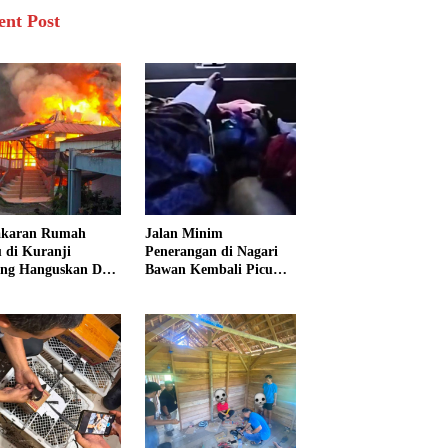
ent Post
akaran Rumah
Jalan Minim
 di Kuranji
Penerangan di Nagari
ng Hanguskan Dua
Bawan Kembali Picu
unan, 15 Warga
Kecelakaan, Ibu dan
dampak
Tiga Anak Jadi Korban