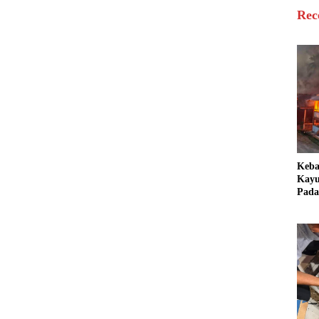
Rec
Keb
Kayu
Pada
Bang
Ter