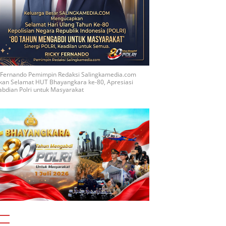
y Fernando Pemimpin Redaksi Salingkamedia.com
kan Selamat HUT Bhayangkara ke-80, Apresiasi
bdian Polri untuk Masyarakat