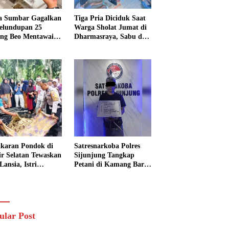
a Sumbar Gagalkan
Tiga Pria Diciduk Saat
elundupan 25
Warga Sholat Jumat di
ng Beo Mentawai,
Dharmasraya, Sabu dan
Pria Diamankan
Timbangan Digital
Disita
karan Pondok di
Satresnarkoba Polres
sir Selatan Tewaskan
Sijunjung Tangkap
Lansia, Istri
Petani di Kamang Baru,
ngkak 600 Meter
Polisi Sita Delapan
 Pertolongan
Paket Diduga Sabu
ular Post