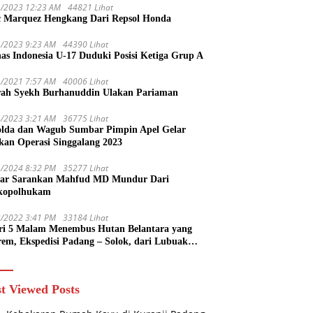
1/2023 12:23 AM
44821 Lihat
 Marquez Hengkang Dari Repsol Honda
1/2023 9:23 AM
44390 Lihat
as Indonesia U-17 Duduki Posisi Ketiga Grup A
1/2021 7:57 AM
40006 Lihat
rah Syekh Burhanuddin Ulakan Pariaman
4/2023 3:21 AM
36775 Lihat
lda dan Wagub Sumbar Pimpin Apel Gelar
kan Operasi Singgalang 2023
1/2024 8:32 PM
35277 Lihat
ar Sarankan Mahfud MD Mundur Dari
kopolhukam
2/2022 3:41 PM
33184 Lihat
ri 5 Malam Menembus Hutan Belantara yang
rem, Ekspedisi Padang – Solok, dari Lubuak
uruang Menuju Koto Sani Solok Temuan yang
 Catatan
t Viewed Posts