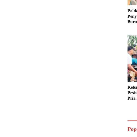
Pold
Peny
Buru
Dua 
Keba
Pesi
Pria 
Mera
Cari
Pop