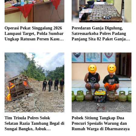
Operasi Pekat Singgalang 2026
Peredaran Ganja Digulung,
Lampaui Target, Polda Sumbar
Satresnarkoba Polres Padang
Ungkap Ratusan Persen Kasus
Panjang Sita 82 Paket Ganja
Kriminal
Kering Siap Edar di Tanah
Datar
Tim Trisula Polres Solok
Polsek Sitiung Tangkap Dua
Selatan Razia Tambang Ilegal di
Pencuri Spesialis Warung dan
Sungai Bangko, Asbuk
Rumah Warga di Dharmasraya
Langsung Dimusnahkan