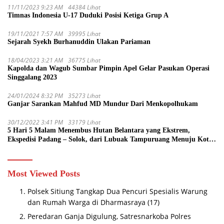
11/11/2023 9:23 AM
44384 Lihat
Timnas Indonesia U-17 Duduki Posisi Ketiga Grup A
19/11/2021 7:57 AM
39995 Lihat
Sejarah Syekh Burhanuddin Ulakan Pariaman
18/04/2023 3:21 AM
36775 Lihat
Kapolda dan Wagub Sumbar Pimpin Apel Gelar Pasukan Operasi
Singgalang 2023
24/01/2024 8:32 PM
35273 Lihat
Ganjar Sarankan Mahfud MD Mundur Dari Menkopolhukam
30/12/2022 3:41 PM
33179 Lihat
5 Hari 5 Malam Menembus Hutan Belantara yang Ekstrem,
Ekspedisi Padang – Solok, dari Lubuak Tampuruang Menuju Koto
Sani Solok Temuan yang jadi Catatan
Most Viewed Posts
Polsek Sitiung Tangkap Dua Pencuri Spesialis Warung
dan Rumah Warga di Dharmasraya
(17)
Peredaran Ganja Digulung, Satresnarkoba Polres