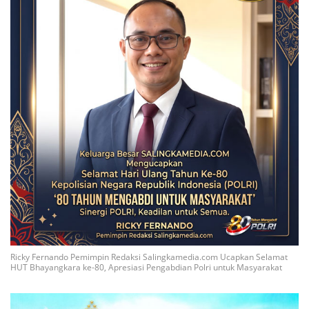
Ricky Fernando Pemimpin Redaksi Salingkamedia.com Ucapkan Selamat
HUT Bhayangkara ke-80, Apresiasi Pengabdian Polri untuk Masyarakat