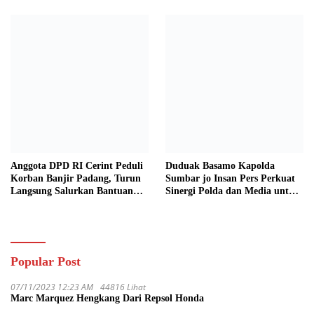
Anggota DPD RI Cerint Peduli
Duduak Basamo Kapolda
Korban Banjir Padang, Turun
Sumbar jo Insan Pers Perkuat
Langsung Salurkan Bantuan
Sinergi Polda dan Media untuk
dan Serap Aspirasi Warga
Pelayanan Masyarakat
Popular Post
07/11/2023 12:23 AM
44816 Lihat
Marc Marquez Hengkang Dari Repsol Honda