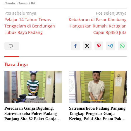
Penulis: Humas TBN
Navigasi
Pos sebelumnya
Pos selanjutnya
Pelajar 14 Tahun Tewas
Kebakaran di Pasar Kambang
pos
Tenggelam di Bendungan
Hanguskan Rumah, Kerugian
Lubuk Rayo Padang
Capai Rp350 Juta
Baca Juga
Peredaran Ganja Digulung,
Satresnarkoba Padang Panjang
Satresnarkoba Polres Padang
Tangkap Pengedar Ganja
Panjang Sita 82 Paket Ganja
Kering, Polisi Sita Enam Paket
Kering Siap Edar di Tanah
Barang Bukti
Datar