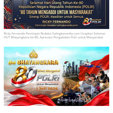
Ricky Fernando Pemimpin Redaksi Salingkamedia.com Ucapkan Selamat
HUT Bhayangkara ke-80, Apresiasi Pengabdian Polri untuk Masyarakat