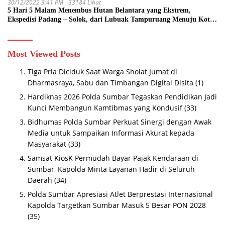
30/12/2022 3:41 PM
33184 Lihat
5 Hari 5 Malam Menembus Hutan Belantara yang Ekstrem,
Ekspedisi Padang – Solok, dari Lubuak Tampuruang Menuju Koto
Sani Solok Temuan yang jadi Catatan
Most Viewed Posts
Tiga Pria Diciduk Saat Warga Sholat Jumat di
Dharmasraya, Sabu dan Timbangan Digital Disita
(1)
Hardiknas 2026 Polda Sumbar Tegaskan Pendidikan Jadi
Kunci Membangun Kamtibmas yang Kondusif
(33)
Bidhumas Polda Sumbar Perkuat Sinergi dengan Awak
Media untuk Sampaikan Informasi Akurat kepada
Masyarakat
(33)
Samsat KiosK Permudah Bayar Pajak Kendaraan di
Sumbar, Kapolda Minta Layanan Hadir di Seluruh
Daerah
(34)
Polda Sumbar Apresiasi Atlet Berprestasi Internasional
Kapolda Targetkan Sumbar Masuk 5 Besar PON 2028
(35)