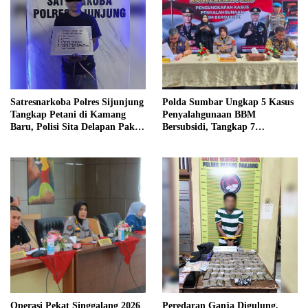
Satresnarkoba Polres Sijunjung
Polda Sumbar Ungkap 5 Kasus
Tangkap Petani di Kamang
Penyalahgunaan BBM
Baru, Polisi Sita Delapan Paket
Bersubsidi, Tangkap 7
Diduga Sabu
Tersangka dan Sita 13.298 Liter
Bio Solar
Operasi Pekat Singgalang 2026
Peredaran Ganja Digulung,