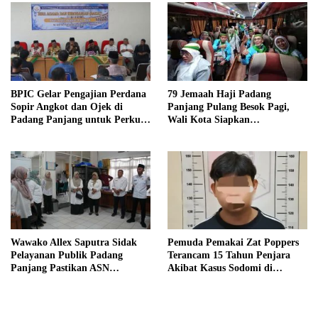
BPIC Gelar Pengajian Perdana
79 Jemaah Haji Padang
Sopir Angkot dan Ojek di
Panjang Pulang Besok Pagi,
Padang Panjang untuk Perkuat
Wali Kota Siapkan
Keimanan
Penyambutan Khusus
Wawako Allex Saputra Sidak
Pemuda Pemakai Zat Poppers
Pelayanan Publik Padang
Terancam 15 Tahun Penjara
Panjang Pastikan ASN
Akibat Kasus Sodomi di
Langsung Kerja Usai Lebaran
Padang Panjang