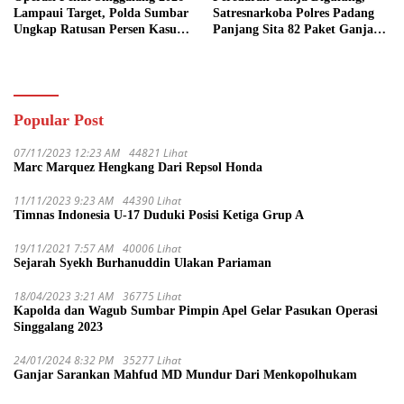
Lampaui Target, Polda Sumbar
Satresnarkoba Polres Padang
Ungkap Ratusan Persen Kasus
Panjang Sita 82 Paket Ganja
Kriminal
Kering Siap Edar di Tanah
Datar
Popular Post
07/11/2023 12:23 AM
44821 Lihat
Marc Marquez Hengkang Dari Repsol Honda
11/11/2023 9:23 AM
44390 Lihat
Timnas Indonesia U-17 Duduki Posisi Ketiga Grup A
19/11/2021 7:57 AM
40006 Lihat
Sejarah Syekh Burhanuddin Ulakan Pariaman
18/04/2023 3:21 AM
36775 Lihat
Kapolda dan Wagub Sumbar Pimpin Apel Gelar Pasukan Operasi
Singgalang 2023
24/01/2024 8:32 PM
35277 Lihat
Ganjar Sarankan Mahfud MD Mundur Dari Menkopolhukam