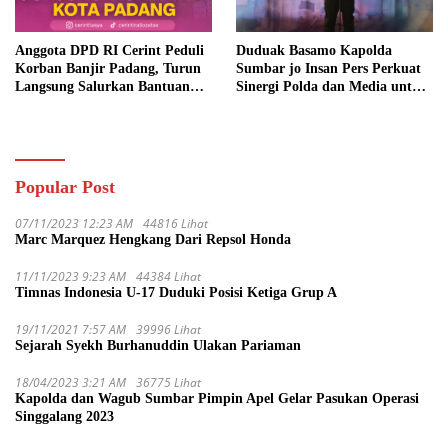
Anggota DPD RI Cerint Peduli
Duduak Basamo Kapolda
Korban Banjir Padang, Turun
Sumbar jo Insan Pers Perkuat
Langsung Salurkan Bantuan
Sinergi Polda dan Media untuk
dan Serap Aspirasi Warga
Pelayanan Masyarakat
Popular Post
07/11/2023 12:23 AM
44816 Lihat
Marc Marquez Hengkang Dari Repsol Honda
11/11/2023 9:23 AM
44384 Lihat
Timnas Indonesia U-17 Duduki Posisi Ketiga Grup A
19/11/2021 7:57 AM
39996 Lihat
Sejarah Syekh Burhanuddin Ulakan Pariaman
18/04/2023 3:21 AM
36775 Lihat
Kapolda dan Wagub Sumbar Pimpin Apel Gelar Pasukan Operasi
Singgalang 2023