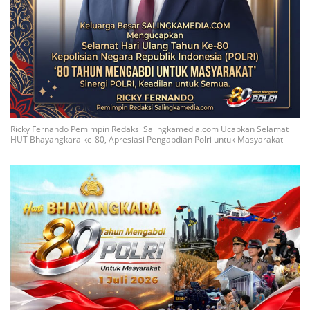
Ricky Fernando Pemimpin Redaksi Salingkamedia.com Ucapkan Selamat
HUT Bhayangkara ke-80, Apresiasi Pengabdian Polri untuk Masyarakat