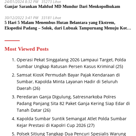
24/01/2024 8:32 PM
35273 Lihat
Ganjar Sarankan Mahfud MD Mundur Dari Menkopolhukam
30/12/2022 3:41 PM
33181 Lihat
5 Hari 5 Malam Menembus Hutan Belantara yang Ekstrem,
Ekspedisi Padang – Solok, dari Lubuak Tampuruang Menuju Koto
Sani Solok Temuan yang jadi Catatan
Most Viewed Posts
Operasi Pekat Singgalang 2026 Lampaui Target, Polda
Sumbar Ungkap Ratusan Persen Kasus Kriminal
(25)
Samsat KiosK Permudah Bayar Pajak Kendaraan di
Sumbar, Kapolda Minta Layanan Hadir di Seluruh
Daerah
(26)
Peredaran Ganja Digulung, Satresnarkoba Polres
Padang Panjang Sita 82 Paket Ganja Kering Siap Edar di
Tanah Datar
(26)
Kapolda Sumbar Suntik Semangat Atlet Polda Sumbar
Kejar Prestasi di Kapolri Cup 2026
(27)
Polsek Sitiung Tangkap Dua Pencuri Spesialis Warung