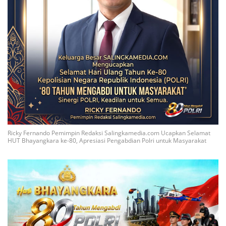
Ricky Fernando Pemimpin Redaksi Salingkamedia.com Ucapkan Selamat
HUT Bhayangkara ke-80, Apresiasi Pengabdian Polri untuk Masyarakat