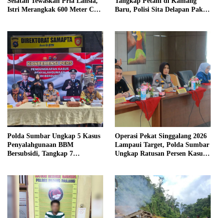
Selatan Tewaskan Pria Lansia,
Tangkap Petani di Kamang
Istri Merangkak 600 Meter Cari
Baru, Polisi Sita Delapan Paket
Pertolongan
Diduga Sabu
Polda Sumbar Ungkap 5 Kasus
Operasi Pekat Singgalang 2026
Penyalahgunaan BBM
Lampaui Target, Polda Sumbar
Bersubsidi, Tangkap 7
Ungkap Ratusan Persen Kasus
Tersangka dan Sita 13.298 Liter
Kriminal
Bio Solar