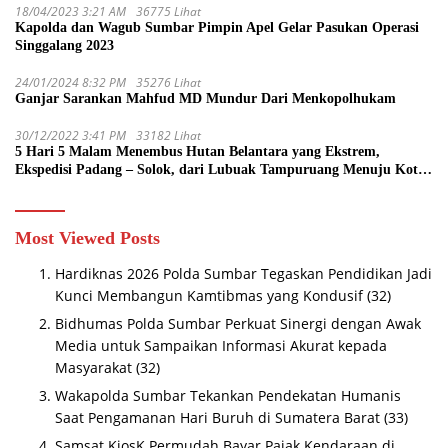
18/04/2023 3:21 AM
36775 Lihat
Kapolda dan Wagub Sumbar Pimpin Apel Gelar Pasukan Operasi
Singgalang 2023
24/01/2024 8:32 PM
35276 Lihat
Ganjar Sarankan Mahfud MD Mundur Dari Menkopolhukam
30/12/2022 3:41 PM
33182 Lihat
5 Hari 5 Malam Menembus Hutan Belantara yang Ekstrem,
Ekspedisi Padang – Solok, dari Lubuak Tampuruang Menuju Koto
Sani Solok Temuan yang jadi Catatan
Most Viewed Posts
Hardiknas 2026 Polda Sumbar Tegaskan Pendidikan Jadi
Kunci Membangun Kamtibmas yang Kondusif
(32)
Bidhumas Polda Sumbar Perkuat Sinergi dengan Awak
Media untuk Sampaikan Informasi Akurat kepada
Masyarakat
(32)
Wakapolda Sumbar Tekankan Pendekatan Humanis
Saat Pengamanan Hari Buruh di Sumatera Barat
(33)
Samsat KiosK Permudah Bayar Pajak Kendaraan di