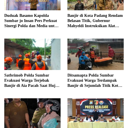
Duduak Basamo Kapolda
Banjir di Kota Padang Rendam
Sumbar jo Insan Pers Perkuat
Belasan Titik, Gubernur
Sinergi Polda dan Media untuk
Mahyeldi Instruksikan Alat
Pelayanan Masyarakat
Berat Segera Turun
Satbrimob Polda Sumbar
Ditsamapta Polda Sumbar
Evakuasi Warga Terjebak
Evakuasi Warga Terdampak
Banjir di Aia Pacah Saat Hujan
Banjir di Sejumlah Titik Kota
Deras Landa Padang
Padang