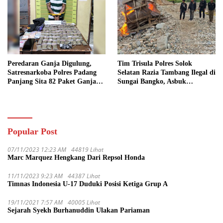
Peredaran Ganja Digulung,
Tim Trisula Polres Solok
Satresnarkoba Polres Padang
Selatan Razia Tambang Ilegal di
Panjang Sita 82 Paket Ganja
Sungai Bangko, Asbuk
Kering Siap Edar di Tanah
Langsung Dimusnahkan
Datar
Popular Post
07/11/2023 12:23 AM
44819 Lihat
Marc Marquez Hengkang Dari Repsol Honda
11/11/2023 9:23 AM
44387 Lihat
Timnas Indonesia U-17 Duduki Posisi Ketiga Grup A
19/11/2021 7:57 AM
40005 Lihat
Sejarah Syekh Burhanuddin Ulakan Pariaman