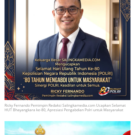
Ricky Fernando Pemimpin Redaksi Salingkamedia.com Ucapkan Selamat
HUT Bhayangkara ke-80, Apresiasi Pengabdian Polri untuk Masyarakat