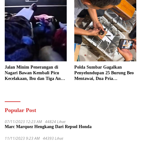
Jalan Minim Penerangan di
Polda Sumbar Gagalkan
Nagari Bawan Kembali Picu
Penyelundupan 25 Burung Beo
Kecelakaan, Ibu dan Tiga Anak
Mentawai, Dua Pria
Jadi Korban
Diamankan
Popular Post
07/11/2023 12:23 AM
44824 Lihat
Marc Marquez Hengkang Dari Repsol Honda
11/11/2023 9:23 AM
44393 Lihat