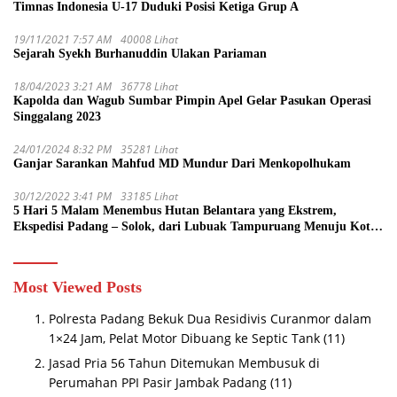
Timnas Indonesia U-17 Duduki Posisi Ketiga Grup A
19/11/2021 7:57 AM
40008 Lihat
Sejarah Syekh Burhanuddin Ulakan Pariaman
18/04/2023 3:21 AM
36778 Lihat
Kapolda dan Wagub Sumbar Pimpin Apel Gelar Pasukan Operasi
Singgalang 2023
24/01/2024 8:32 PM
35281 Lihat
Ganjar Sarankan Mahfud MD Mundur Dari Menkopolhukam
30/12/2022 3:41 PM
33185 Lihat
5 Hari 5 Malam Menembus Hutan Belantara yang Ekstrem,
Ekspedisi Padang – Solok, dari Lubuak Tampuruang Menuju Koto
Sani Solok Temuan yang jadi Catatan
Most Viewed Posts
Polresta Padang Bekuk Dua Residivis Curanmor dalam
1×24 Jam, Pelat Motor Dibuang ke Septic Tank
(11)
Jasad Pria 56 Tahun Ditemukan Membusuk di
Perumahan PPI Pasir Jambak Padang
(11)