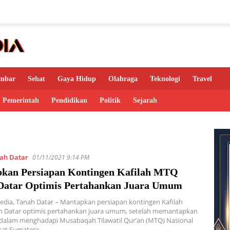
mbar
Sehat
Gaya Hidup
Olahraga
Teknologi
Travel
Pemerintah
Pendidikan
Politik
Sejarah
ah Datar
01/11/2021 9:14 PM
kan Persiapan Kontingen Kafilah MTQ
Datar Optimis Pertahankan Juara Umum
edia, Tanah Datar – Mantapkan persiapan kontingen Kafilah
 Datar optimis pertahankan juara umum, setelah memantapkan
 dalam menghadapi Musabaqah Tilawatil Qur’an (MTQ) Nasional
gkat Sumatera…