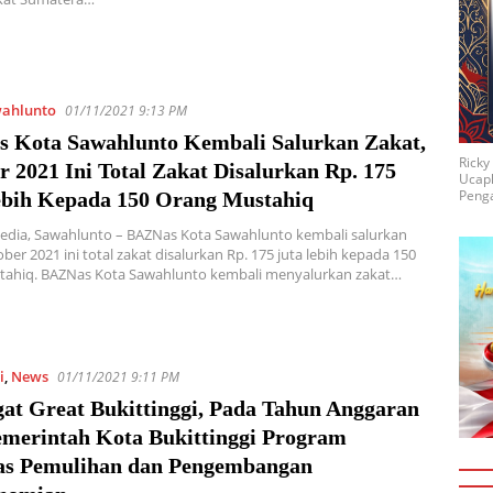
ahlunto
01/11/2021 9:13 PM
 Kota Sawahlunto Kembali Salurkan Zakat,
Rick
 2021 Ini Total Zakat Disalurkan Rp. 175
Ucap
Penga
ebih Kepada 150 Orang Mustahiq
edia, Sawahlunto – BAZNas Kota Sawahlunto kembali salurkan
ber 2021 ini total zakat disalurkan Rp. 175 juta lebih kepada 150
tahiq. BAZNas Kota Sawahlunto kembali menyalurkan zakat…
i
,
News
01/11/2021 9:11 PM
at Great Bukittinggi, Pada Tahun Anggaran
emerintah Kota Bukittinggi Program
tas Pemulihan dan Pengembangan