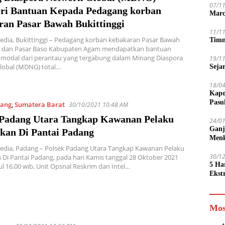
07/1
i Bantuan Kepada Pedagang korban
Marc
ran Pasar Bawah Bukittinggi
11/1
edia, Bukittinggi – Pedagang korban kebakaran Pasar Bawah
Timn
gi dan Pasar Baso Kabupaten Agam mendapatkan bantuan
modal dari perantau yang tergabung dalam Minang Diaspora
19/1
lobal (MDNG) total…
Seja
18/0
Kapo
Pasu
ang
,
Sumatera Barat
30/10/2021 10:48 AM
 Padang Utara Tangkap Kawanan Pelaku
24/0
Ganj
kan Di Pantai Padang
Men
Media, Padang – Polsek Padang Utara Tangkap Kawanan Pelaku
30/1
Di Pantai Padang, pada hari Kamis tanggal 28 Oktober 2021
5 Ha
ul 16.00 wib. Unit Opsnal Reskrim dan Intel…
Ekst
Tamp
jadi
Mos