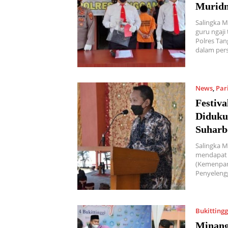
Murid
Salingka 
guru ngaji
Polres Ta
dalam per
News
,
Par
Festiva
Diduku
Suhar
Salingka M
mendapat 
(Kemenpare
Penyeleng
Bukittingg
Minang