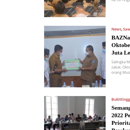
News
,
Saw
BAZNas
Oktober
Juta L
Salingka M
zakat, Okto
orang Mus
Bukittingg
Semang
2022 P
Priori