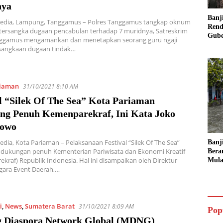
nya
Banj
Media, Lampung, Tanggamus – Polres Tanggamus tangkap oknum
Rend
 tersangka dugaan pencabulan terhadap 7 muridnya, Satreskrim
Gube
nggamus mengamankan dan menetapkan seorang guru ngaji
Inst
sangkaan dugaan tindak…
Sege
iaman
31/10/2021 8:10 AM
l “Silek Of The Sea” Kota Pariaman
ng Penuh Kemenparekraf, Ini Kata Joko
bowo
edia, Kota Pariaman – Pelaksanaan Festival “Silek Of The Sea”
Banj
dukungan penuh Kementerian Pariwisata dan Ekonomi Kreatif
Bera
kraf) Republik Indonesia. Hal ini disampaikan oleh Direktur
Mula
gara Event Daerah,…
Ruma
Ling
i
,
News
,
Sumatera Barat
31/10/2021 8:09 AM
Pop
 Diaspora Network Global (MDNG)