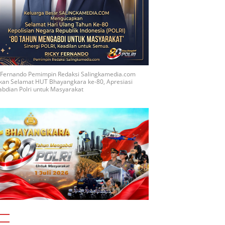
y Fernando Pemimpin Redaksi Salingkamedia.com
kan Selamat HUT Bhayangkara ke-80, Apresiasi
bdian Polri untuk Masyarakat