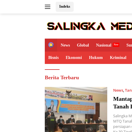
Langsung
Indeks
ke
konten
H
News
Global
Nasional
Su
o
m
Bisnis
Ekonomi
Hukum
Kriminal
e
Salingka
Berita Terbaru
Media
News
,
Tan
Mantap
Tanah 
Salingka M
MTQ Tanah
persiapan
Ke 39 Tin