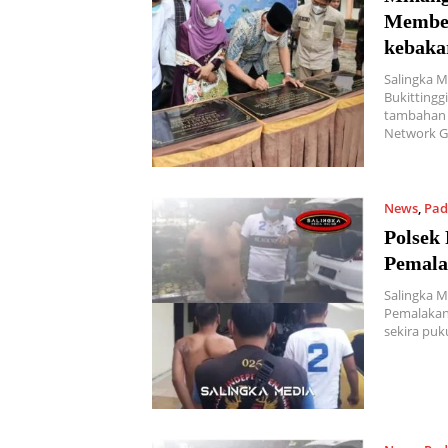
Member
kebaka
Salingka M
Bukitting
tambahan 
Network G
News
,
Pad
Polsek
Pemala
Salingka 
Pemalakan 
sekira puk