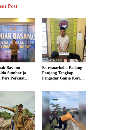
ent Post
uak Basamo
Satresnarkoba Padang
lda Sumbar jo
Panjang Tangkap
n Pers Perkuat
Pengedar Ganja Kering,
rgi Polda dan Media
Polisi Sita Enam Paket
k Pelayanan
Barang Bukti
arakat