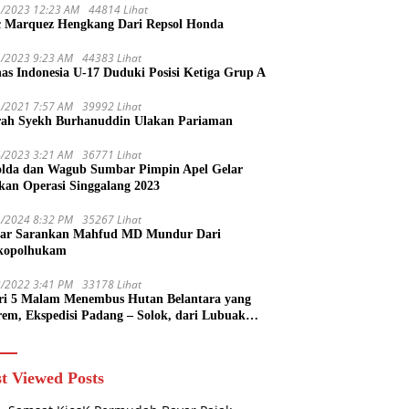
1/2023 12:23 AM
44814 Lihat
 Marquez Hengkang Dari Repsol Honda
1/2023 9:23 AM
44383 Lihat
as Indonesia U-17 Duduki Posisi Ketiga Grup A
1/2021 7:57 AM
39992 Lihat
rah Syekh Burhanuddin Ulakan Pariaman
4/2023 3:21 AM
36771 Lihat
lda dan Wagub Sumbar Pimpin Apel Gelar
kan Operasi Singgalang 2023
1/2024 8:32 PM
35267 Lihat
ar Sarankan Mahfud MD Mundur Dari
kopolhukam
2/2022 3:41 PM
33178 Lihat
ri 5 Malam Menembus Hutan Belantara yang
rem, Ekspedisi Padang – Solok, dari Lubuak
uruang Menuju Koto Sani Solok Temuan yang
 Catatan
t Viewed Posts