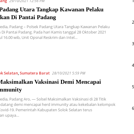
ang
29/10/2021 12:56 PM
 Padang Utara Tangkap Kawanan Pelaku
kan Di Pantai Padang
Media, Padang – Polsek Padang Utara Tangkap Kawanan Pelaku
Di Pantai Padang. Pada hari Kamis tanggal 28 Oktober 2021
ul 16.00 wib, Unit Opsnal Reskrim dan Intel…
ok Selatan
,
Sumatera Barat
28/10/2021 5:59 PM
 Maksimalkan Vaksinasi Demi Mencapai
mmunity
edia, Padang Aro, — Solsel Maksimalkan Vaksinasi di 28 Titik
datang demi mencapai herd immunity atau kekebalan kelompok
 Covid-19. Pemerintah Kabupaten Solok Selatan terus
an upaya…