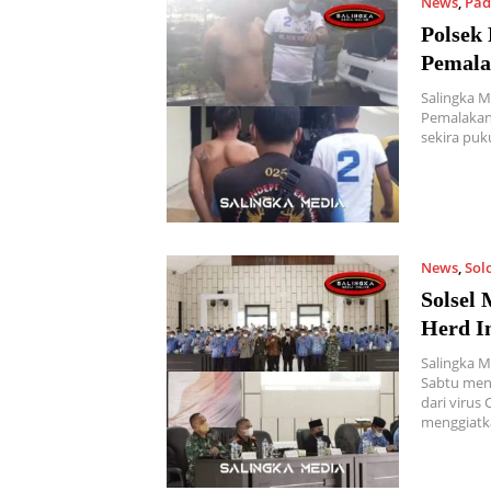
News
,
Pad
Polsek
Pemala
Salingka 
Pemalakan 
sekira puk
News
,
Sol
Solsel
Herd I
Salingka M
Sabtu men
dari virus
menggiatk