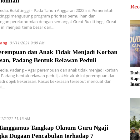
nomian
Rec
edia, Bukittinggi – Pada Tahun Anggaran 2022 ini, Pemerintah
tinggi mengusung program prioritas pemulihan dan
gan perekonomian dengan semangat Great Bukittinggi. Great
i ini menjadi tema besar dan…
ang
01/11/2021 9:09 PM
erempuan dan Anak Tidak Menjadi Korban
san, Padang Bentuk Relawan Peduli
edia, Padang – Agar perempuan dan anak tidak menjadi korban
Dud
 Padang bentuk relawan peduli, akhir-akhir ini perempuan dan
Kapo
di objek kekerasan. Kasus kekerasan tersebut mencuat dan
Insa
si…
Sine
untu
Masy
11/2021 11:16 AM
 Tanggamus Tangkap Oknum Guru Ngaji
gka Dugaan Pencabulan terhadap 7