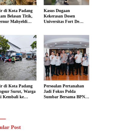
ir di Kota Padang
Kasus Dugaan
am Belasan Titik,
Kekerasan Dosen
rnur Mahyeldi
Universitas Fort De
ruksikan Alat Berat
Kock Belum Tetapkan
ra Turun
Tersangka, Kuasa
Hukum Minta AG
Segera Ditangkap
ir di Kota Padang
Persoalan Pertanahan
ngsur Surut, Warga
Jadi Fokus Polda
i Kembali ke
Sumbar Bersama BPN
h dan Bersihkan
Perkuat Sinergi di
kungan
Sumatera Barat
ular Post