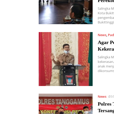
Pereko
Salingka M
Kota Bukit
pengemban
Bukittingg
News
,
Pad
Agar P
Kekera
Salingka M
kekerasan,
anak menja
dikonsum
News
01/
Polres
Tersan