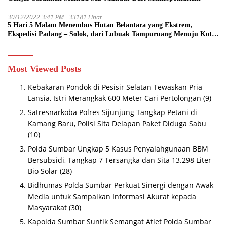
30/12/2022 3:41 PM
33181 Lihat
5 Hari 5 Malam Menembus Hutan Belantara yang Ekstrem,
Ekspedisi Padang – Solok, dari Lubuak Tampuruang Menuju Koto
Sani Solok Temuan yang jadi Catatan
Most Viewed Posts
Kebakaran Pondok di Pesisir Selatan Tewaskan Pria
Lansia, Istri Merangkak 600 Meter Cari Pertolongan
(9)
Satresnarkoba Polres Sijunjung Tangkap Petani di
Kamang Baru, Polisi Sita Delapan Paket Diduga Sabu
(10)
Polda Sumbar Ungkap 5 Kasus Penyalahgunaan BBM
Bersubsidi, Tangkap 7 Tersangka dan Sita 13.298 Liter
Bio Solar
(28)
Bidhumas Polda Sumbar Perkuat Sinergi dengan Awak
Media untuk Sampaikan Informasi Akurat kepada
Masyarakat
(30)
Kapolda Sumbar Suntik Semangat Atlet Polda Sumbar