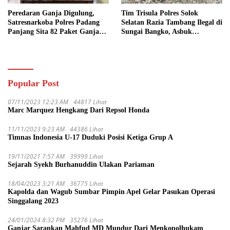
Peredaran Ganja Digulung,
Tim Trisula Polres Solok
Satresnarkoba Polres Padang
Selatan Razia Tambang Ilegal di
Panjang Sita 82 Paket Ganja
Sungai Bangko, Asbuk
Kering Siap Edar di Tanah
Langsung Dimusnahkan
Datar
Popular Post
07/11/2023 12:23 AM
44817 Lihat
Marc Marquez Hengkang Dari Repsol Honda
11/11/2023 9:23 AM
44386 Lihat
Timnas Indonesia U-17 Duduki Posisi Ketiga Grup A
19/11/2021 7:57 AM
39999 Lihat
Sejarah Syekh Burhanuddin Ulakan Pariaman
18/04/2023 3:21 AM
36775 Lihat
Kapolda dan Wagub Sumbar Pimpin Apel Gelar Pasukan Operasi
Singgalang 2023
24/01/2024 8:32 PM
35276 Lihat
Ganjar Sarankan Mahfud MD Mundur Dari Menkopolhukam