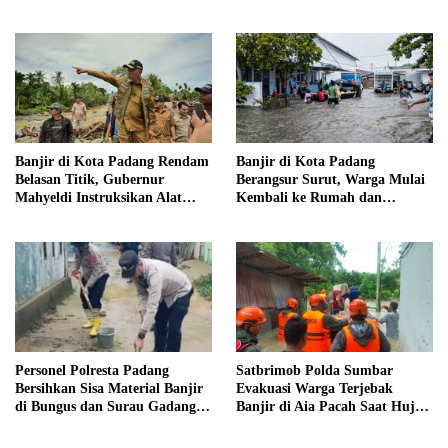
dan Serap Aspirasi Warga
Pelayanan Masyarakat
Banjir di Kota Padang Rendam
Banjir di Kota Padang
Belasan Titik, Gubernur
Berangsur Surut, Warga Mulai
Mahyeldi Instruksikan Alat
Kembali ke Rumah dan
Berat Segera Turun
Bersihkan Lingkungan
Personel Polresta Padang
Satbrimob Polda Sumbar
Bersihkan Sisa Material Banjir
Evakuasi Warga Terjebak
di Bungus dan Surau Gadang,
Banjir di Aia Pacah Saat Hujan
Akses Warga Kembali Dibuka
Deras Landa Padang