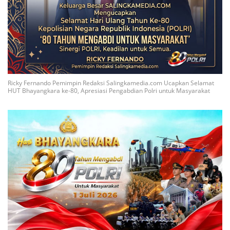
Ricky Fernando Pemimpin Redaksi Salingkamedia.com Ucapkan Selamat
HUT Bhayangkara ke-80, Apresiasi Pengabdian Polri untuk Masyarakat