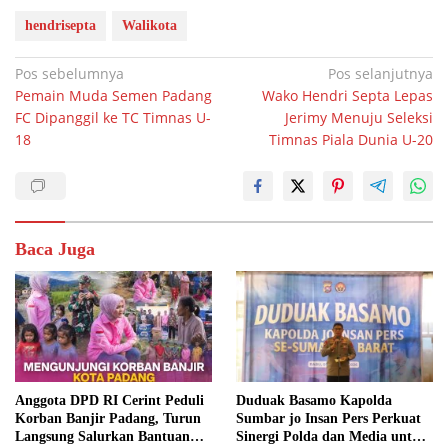
hendrisepta
Walikota
Navigasi
Pos sebelumnya
Pos selanjutnya
Pemain Muda Semen Padang
Wako Hendri Septa Lepas
pos
FC Dipanggil ke TC Timnas U-
Jerimy Menuju Seleksi
18
Timnas Piala Dunia U-20
Baca Juga
Anggota DPD RI Cerint Peduli
Duduak Basamo Kapolda
Korban Banjir Padang, Turun
Sumbar jo Insan Pers Perkuat
Langsung Salurkan Bantuan
Sinergi Polda dan Media untuk