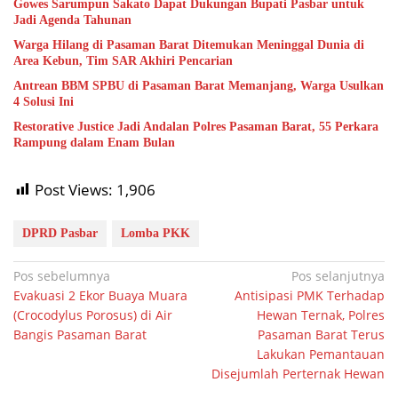
Gowes Sarumpun Sakato Dapat Dukungan Bupati Pasbar untuk
Jadi Agenda Tahunan
Warga Hilang di Pasaman Barat Ditemukan Meninggal Dunia di
Area Kebun, Tim SAR Akhiri Pencarian
Antrean BBM SPBU di Pasaman Barat Memanjang, Warga Usulkan
4 Solusi Ini
Restorative Justice Jadi Andalan Polres Pasaman Barat, 55 Perkara
Rampung dalam Enam Bulan
Post Views:
1,906
DPRD Pasbar
Lomba PKK
Navigasi
Pos sebelumnya
Pos selanjutnya
Evakuasi 2 Ekor Buaya Muara
Antisipasi PMK Terhadap
pos
(Crocodylus Porosus) di Air
Hewan Ternak, Polres
Bangis Pasaman Barat
Pasaman Barat Terus
Lakukan Pemantauan
Disejumlah Perternak Hewan