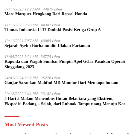
07/11/2023 12:23 AM
44819 Lihat
Marc Marquez Hengkang Dari Repsol Honda
11/11/2023 9:23 AM
44387 Lihat
Timnas Indonesia U-17 Duduki Posisi Ketiga Grup A
19/11/2021 7:57 AM
40005 Lihat
Sejarah Syekh Burhanuddin Ulakan Pariaman
18/04/2023 3:21 AM
36775 Lihat
Kapolda dan Wagub Sumbar Pimpin Apel Gelar Pasukan Operasi
Singgalang 2023
24/01/2024 8:32 PM
35276 Lihat
Ganjar Sarankan Mahfud MD Mundur Dari Menkopolhukam
30/12/2022 3:41 PM
33182 Lihat
5 Hari 5 Malam Menembus Hutan Belantara yang Ekstrem,
Ekspedisi Padang – Solok, dari Lubuak Tampuruang Menuju Koto
Sani Solok Temuan yang jadi Catatan
Most Viewed Posts