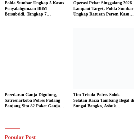
Polda Sumbar Ungkap 5 Kasus
Operasi Pekat Singgalang 2026
Penyalahgunaan BBM
Lampaui Target, Polda Sumbar
Bersubsidi, Tangkap 7
Ungkap Ratusan Persen Kasus
Tersangka dan Sita 13.298 Liter
Kriminal
Bio Solar
Peredaran Ganja Digulung,
Tim Trisula Polres Solok
Satresnarkoba Polres Padang
Selatan Razia Tambang Ilegal di
Panjang Sita 82 Paket Ganja
Sungai Bangko, Asbuk
Kering Siap Edar di Tanah
Langsung Dimusnahkan
Datar
Popular Post