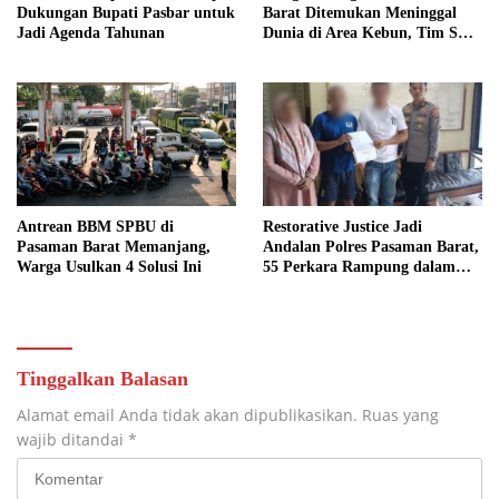
Dukungan Bupati Pasbar untuk
Barat Ditemukan Meninggal
Jadi Agenda Tahunan
Dunia di Area Kebun, Tim SAR
Akhiri Pencarian
Antrean BBM SPBU di
Restorative Justice Jadi
Pasaman Barat Memanjang,
Andalan Polres Pasaman Barat,
Warga Usulkan 4 Solusi Ini
55 Perkara Rampung dalam
Enam Bulan
Tinggalkan Balasan
Alamat email Anda tidak akan dipublikasikan.
Ruas yang
wajib ditandai
*