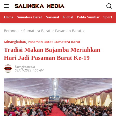
Langsung
ke
konten
Home
Sumatera Barat
Nasional
Global
Polda Sumbar
Sports
Beranda
Sumatera Barat
Pasaman Barat
Minangkabau
,
Pasaman Barat
,
Sumatera Barat
Tradisi Makan Bajamba Meriahkan
Hari Jadi Pasaman Barat Ke-19
Salingkamedia
08/01/2023 1:06 AM