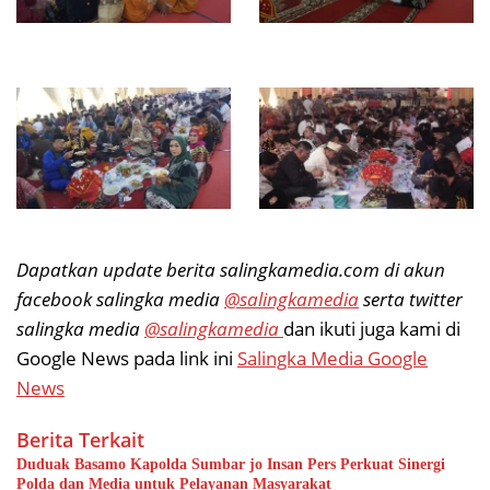
Dapatkan update berita salingkamedia.com di akun
facebook salingka media
@salingkamedia
serta twitter
salingka media
@salingkamedia
dan ikuti juga kami di
Google News pada link ini
Salingka Media Google
News
Berita Terkait
Duduak Basamo Kapolda Sumbar jo Insan Pers Perkuat Sinergi
Polda dan Media untuk Pelayanan Masyarakat