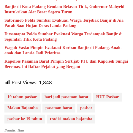
Banjir di Kota Padang Rendam Belasan Titik, Gubernur Mahyeldi
Instruksikan Alat Berat Segera Turun
Satbrimob Polda Sumbar Evakuasi Warga Terjebak Banjir di Aia
Pacah Saat Hujan Deras Landa Padang
Ditsamapta Polda Sumbar Evakuasi Warga Terdampak Banjir di
Sejumlah Titik Kota Padang
Wagub Vasko Pimpin Evakuasi Korban Banjir di Padang, Anak-
anak dan Lansia Jadi Prioritas
Kapolres Pasaman Barat Pimpin Sertijab PJU dan Kapolsek Sungai
Beremas, Ini Daftar Pejabat yang Berganti
Post Views:
1,848
19 tahun pasbar
hari jadi pasaman barat
HUT Pasbar
Makan Bajamba
pasaman barat
pasbar
pasbar ke 19 tahun
tradisi makan bajamba
Penulis: Hms