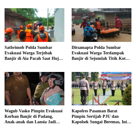
Pelayanan Masyarakat
Berat Segera Turun
Satbrimob Polda Sumbar
Ditsamapta Polda Sumbar
Evakuasi Warga Terjebak
Evakuasi Warga Terdampak
Banjir di Aia Pacah Saat Hujan
Banjir di Sejumlah Titik Kota
Deras Landa Padang
Padang
Wagub Vasko Pimpin Evakuasi
Kapolres Pasaman Barat
Korban Banjir di Padang,
Pimpin Sertijab PJU dan
Anak-anak dan Lansia Jadi
Kapolsek Sungai Beremas, Ini
Prioritas
Daftar Pejabat yang Berganti