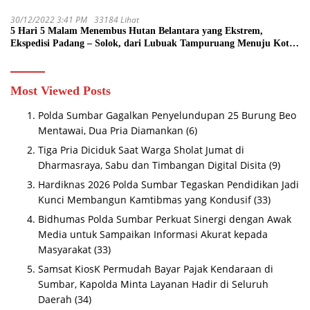
30/12/2022 3:41 PM
33184 Lihat
5 Hari 5 Malam Menembus Hutan Belantara yang Ekstrem,
Ekspedisi Padang – Solok, dari Lubuak Tampuruang Menuju Koto
Sani Solok Temuan yang jadi Catatan
Most Viewed Posts
Polda Sumbar Gagalkan Penyelundupan 25 Burung Beo
Mentawai, Dua Pria Diamankan
(6)
Tiga Pria Diciduk Saat Warga Sholat Jumat di
Dharmasraya, Sabu dan Timbangan Digital Disita
(9)
Hardiknas 2026 Polda Sumbar Tegaskan Pendidikan Jadi
Kunci Membangun Kamtibmas yang Kondusif
(33)
Bidhumas Polda Sumbar Perkuat Sinergi dengan Awak
Media untuk Sampaikan Informasi Akurat kepada
Masyarakat
(33)
Samsat KiosK Permudah Bayar Pajak Kendaraan di
Sumbar, Kapolda Minta Layanan Hadir di Seluruh
Daerah
(34)