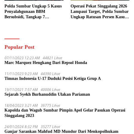
Polda Sumbar Ungkap 5 Kasus
Operasi Pekat Singgalang 2026
Penyalahgunaan BBM
Lampaui Target, Polda Sumbar
Bersubsidi, Tangkap 7
Ungkap Ratusan Persen Kasus
Tersangka dan Sita 13.298 Liter
Kriminal
Bio Solar
Popular Post
07/11/2023 12:23 AM
44821 Lihat
Marc Marquez Hengkang Dari Repsol Honda
11/11/2023 9:23 AM
44390 Lihat
Timnas Indonesia U-17 Duduki Posisi Ketiga Grup A
19/11/2021 7:57 AM
40006 Lihat
Sejarah Syekh Burhanuddin Ulakan Pariaman
18/04/2023 3:21 AM
36775 Lihat
Kapolda dan Wagub Sumbar Pimpin Apel Gelar Pasukan Operasi
Singgalang 2023
24/01/2024 8:32 PM
35277 Lihat
Ganjar Sarankan Mahfud MD Mundur Dari Menkopolhukam