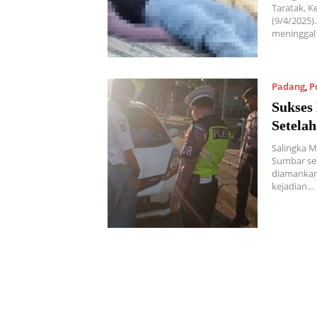
Taratak, K
(9/4/2025)
meninggal
Padang
,
P
Sukses
Setela
Salingka M
Sumbar set
diamankan 
kejadian…