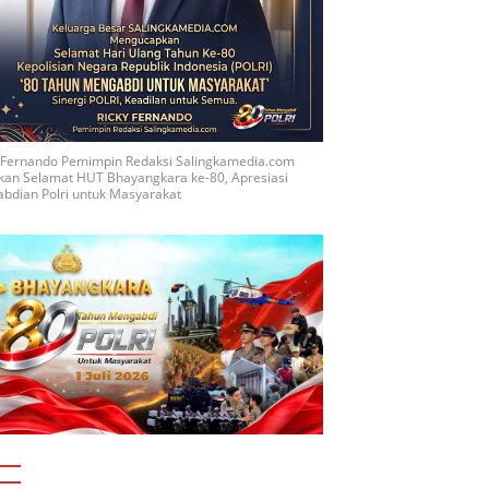
y Fernando Pemimpin Redaksi Salingkamedia.com
kan Selamat HUT Bhayangkara ke-80, Apresiasi
bdian Polri untuk Masyarakat