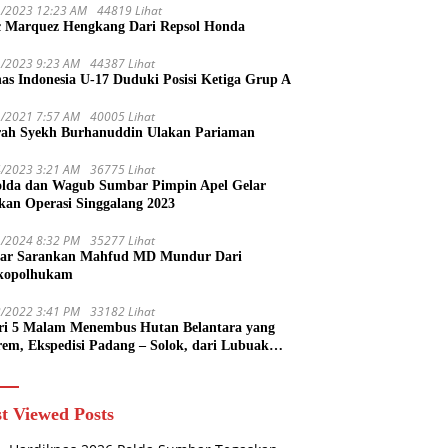
1/2023 12:23 AM
44819 Lihat
 Marquez Hengkang Dari Repsol Honda
1/2023 9:23 AM
44387 Lihat
as Indonesia U-17 Duduki Posisi Ketiga Grup A
1/2021 7:57 AM
40005 Lihat
rah Syekh Burhanuddin Ulakan Pariaman
4/2023 3:21 AM
36775 Lihat
lda dan Wagub Sumbar Pimpin Apel Gelar
kan Operasi Singgalang 2023
1/2024 8:32 PM
35277 Lihat
ar Sarankan Mahfud MD Mundur Dari
kopolhukam
2/2022 3:41 PM
33182 Lihat
ri 5 Malam Menembus Hutan Belantara yang
rem, Ekspedisi Padang – Solok, dari Lubuak
uruang Menuju Koto Sani Solok Temuan yang
 Catatan
t Viewed Posts