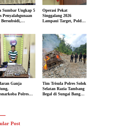
a Sumbar Ungkap 5
Operasi Pekat
s Penyalahgunaan
Singgalang 2026
Bersubsidi,
Lampaui Target, Polda
kap 7 Tersangka
Sumbar Ungkap
ita 13.298 Liter
Ratusan Persen Kasus
Solar
Kriminal
daran Ganja
Tim Trisula Polres Solok
lung,
Selatan Razia Tambang
esnarkoba Polres
Ilegal di Sungai Bangko,
ng Panjang Sita 82
Asbuk Langsung
t Ganja Kering
Dimusnahkan
 Edar di Tanah
r
ular Post