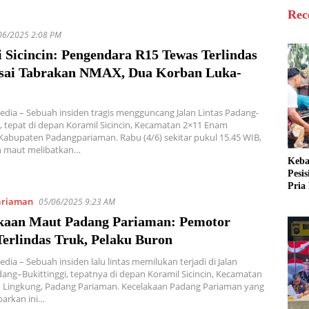
Rec
06/2025 2:08 PM
 Sicincin: Pengendara R15 Tewas Terlindas
sai Tabrakan NMAX, Dua Korban Luka-
edia – Sebuah insiden tragis mengguncang Jalan Lintas Padang-
i, tepat di depan Koramil Sicincin, Kecamatan 2×11 Enam
Kabupaten Padangpariaman. Rabu (4/6) sekitar pukul 15.45 WIB,
n maut melibatkan…
Keba
Pesi
Pria 
Mera
ariaman
05/06/2025 9:23 AM
Cari
kaan Maut Padang Pariaman: Pemotor
Terlindas Truk, Pelaku Buron
dia – Sebuah insiden lalu lintas memilukan terjadi di Jalan
g–Bukittinggi, tepatnya di depan Koramil Sicincin, Kecamatan
 Lingkung, Padang Pariaman. Kecelakaan Padang Pariaman yang
arkan ini…