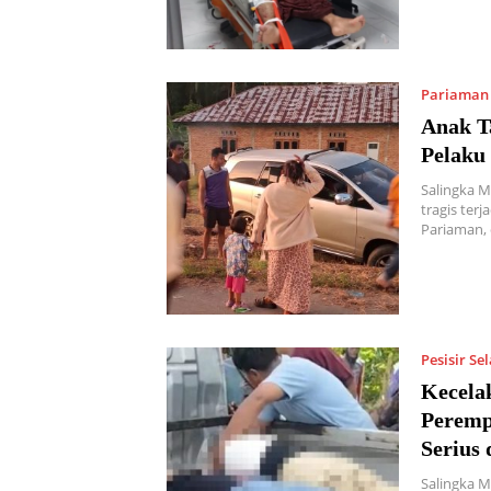
Pariaman
Anak T
Pelaku
Salingka M
tragis ter
Pariaman,
Pesisir Se
Kecelak
Peremp
Serius 
Salingka M