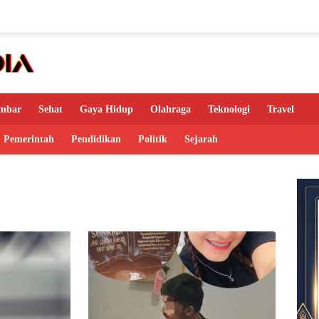
mbar
Sehat
Gaya Hidup
Olahraga
Teknologi
Travel
Pemerintah
Pendidikan
Politik
Sejarah