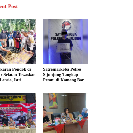
ent Post
karan Pondok di
Satresnarkoba Polres
sir Selatan Tewaskan
Sijunjung Tangkap
Lansia, Istri
Petani di Kamang Baru,
ngkak 600 Meter
Polisi Sita Delapan
 Pertolongan
Paket Diduga Sabu