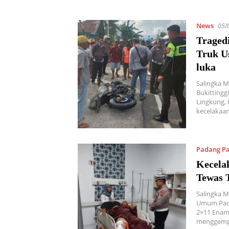
News
05/
Tragedi
Truk U
luka
Salingka M
Bukittingg
Lingkung, 
kecelakaa
Padang P
Kecela
Tewas 
Salingka Me
Umum Padan
2×11 Enam
menggemp