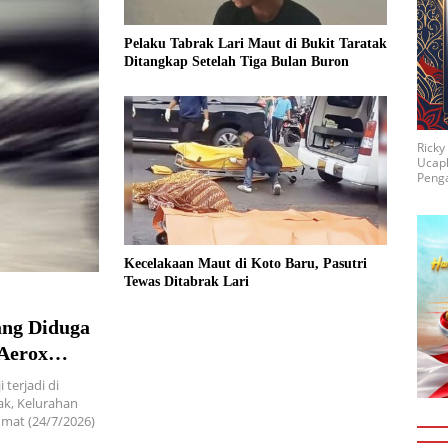
Pelaku Tabrak Lari Maut di Bukit Taratak
Ditangkap Setelah Tiga Bulan Buron
Rick
Ucap
Penga
Kecelakaan Maut di Koto Baru, Pasutri
Tewas Ditabrak Lari
ang Diduga
 Aerox
terjadi di
ak, Kelurahan
umat (24/7/2026)