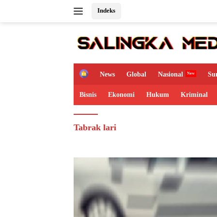
Langsung
Indeks
ke
konten
H
News
Global
Nasional
Su
o
m
Bisnis
Ekonomi
Hukum
Kriminal
e
Tabrak lari