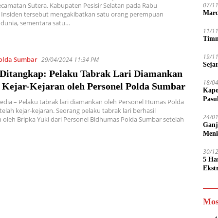
ecamatan Sutera, Kabupaten Pesisir Selatan pada Rabu
07/1
Marc
. Insiden tersebut mengakibatkan satu orang perempuan
 dunia, sementara satu…
11/1
Timn
19/1
olda Sumbar
29/04/2024 11:34 PM
Seja
 Ditangkap: Pelaku Tabrak Lari Diamankan
18/0
h Kejar-Kejaran oleh Personel Polda Sumbar
Kapo
Pasu
edia – Pelaku tabrak lari diamankan oleh Personel Humas Polda
elah kejar-kejaran. Seorang pelaku tabrak lari berhasil
24/0
oleh Bripka Yuki dari Personel Bidhumas Polda Sumbar setelah
Ganj
Men
30/1
5 Ha
Ekst
Tamp
jadi
Mos