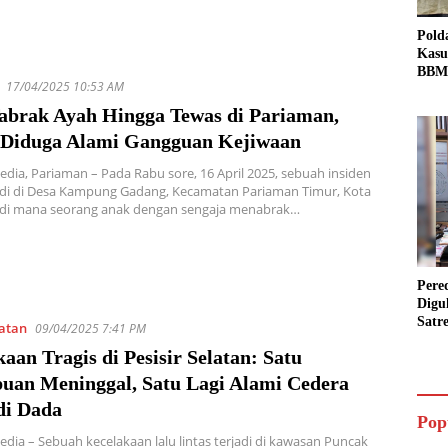
Pold
Kasu
BBM 
17/04/2025 10:53 AM
Tang
dan S
abrak Ayah Hingga Tewas di Pariaman,
Bio 
 Diduga Alami Gangguan Kejiwaan
edia, Pariaman – Pada Rabu sore, 16 April 2025, sebuah insiden
jadi di Desa Kampung Gadang, Kecamatan Pariaman Timur, Kota
 di mana seorang anak dengan sengaja menabrak…
Pere
Digu
Satr
latan
09/04/2025 7:41 PM
Pada
aan Tragis di Pesisir Selatan: Satu
Pake
Siap
uan Meninggal, Satu Lagi Alami Cedera
Data
di Dada
Pop
edia – Sebuah kecelakaan lalu lintas terjadi di kawasan Puncak