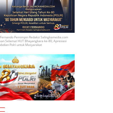
y Fernando Pemimpin Redaksi Salingkamedia.com
kan Selamat HUT Bhayangkara ke-80, Apresiasi
bdian Polri untuk Masyarakat