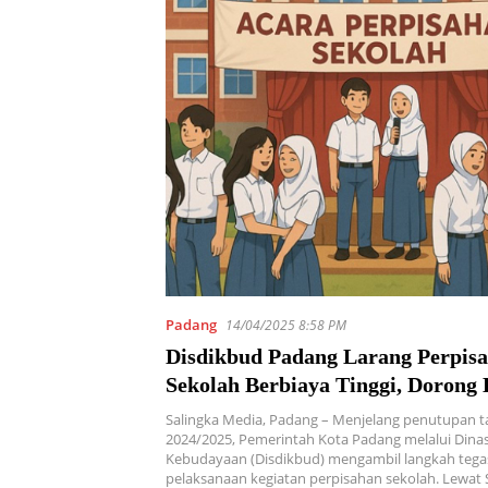
Padang
14/04/2025 8:58 PM
Disdikbud Padang Larang Perpis
Sekolah Berbiaya Tinggi, Dorong
Sederhana dan Edukatif
Salingka Media, Padang – Menjelang penutupan t
2024/2025, Pemerintah Kota Padang melalui Dina
Kebudayaan (Disdikbud) mengambil langkah tegas
pelaksanaan kegiatan perpisahan sekolah. Lewat 