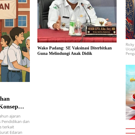
Rick
Wako Padang: SE Vaksinasi Diterbitkan
Ucap
Penga
Guna Melindungi Anak Didik
ahan
 Konsep
ahun ajaran
s Pendidikan dan
 terkait
Surat Edaran