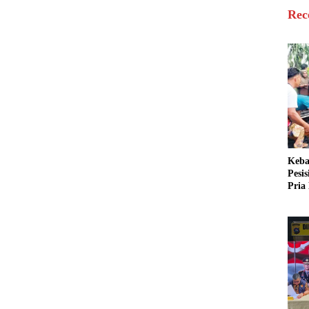
Rec
Keba
Pesi
Pria 
Mera
Cari