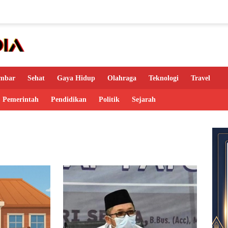
mbar
Sehat
Gaya Hidup
Olahraga
Teknologi
Travel
Pemerintah
Pendidikan
Politik
Sejarah