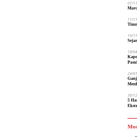
07/1
Marc
11/1
Timn
19/1
Seja
18/0
Kapo
Pasu
24/0
Ganj
Men
30/1
5 Ha
Ekst
Tamp
jadi
Mos