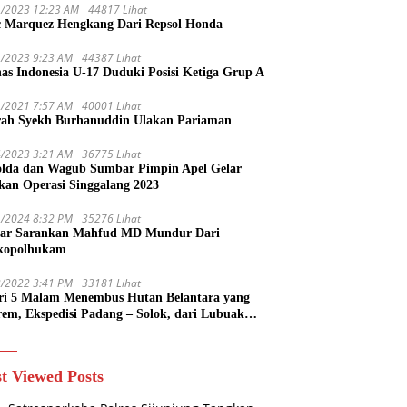
1/2023 12:23 AM
44817 Lihat
 Marquez Hengkang Dari Repsol Honda
1/2023 9:23 AM
44387 Lihat
as Indonesia U-17 Duduki Posisi Ketiga Grup A
1/2021 7:57 AM
40001 Lihat
rah Syekh Burhanuddin Ulakan Pariaman
4/2023 3:21 AM
36775 Lihat
lda dan Wagub Sumbar Pimpin Apel Gelar
kan Operasi Singgalang 2023
1/2024 8:32 PM
35276 Lihat
ar Sarankan Mahfud MD Mundur Dari
kopolhukam
2/2022 3:41 PM
33181 Lihat
ri 5 Malam Menembus Hutan Belantara yang
rem, Ekspedisi Padang – Solok, dari Lubuak
uruang Menuju Koto Sani Solok Temuan yang
 Catatan
t Viewed Posts