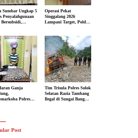
a Sumbar Ungkap 5
Operasi Pekat
s Penyalahgunaan
Singgalang 2026
Bersubsidi,
Lampaui Target, Polda
kap 7 Tersangka
Sumbar Ungkap
ita 13.298 Liter
Ratusan Persen Kasus
Solar
Kriminal
daran Ganja
Tim Trisula Polres Solok
lung,
Selatan Razia Tambang
esnarkoba Polres
Ilegal di Sungai Bangko,
ng Panjang Sita 82
Asbuk Langsung
t Ganja Kering
Dimusnahkan
 Edar di Tanah
r
ular Post