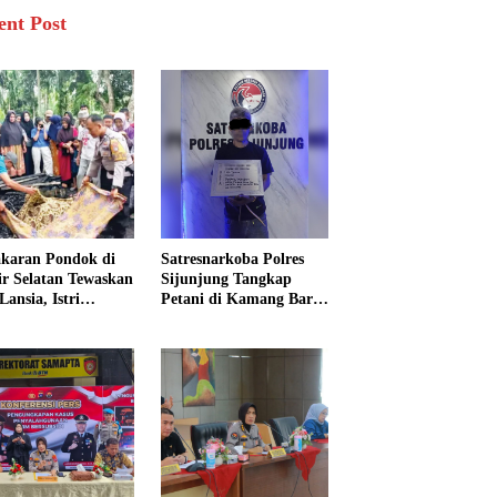
ent Post
karan Pondok di
Satresnarkoba Polres
sir Selatan Tewaskan
Sijunjung Tangkap
Lansia, Istri
Petani di Kamang Baru,
ngkak 600 Meter
Polisi Sita Delapan
 Pertolongan
Paket Diduga Sabu