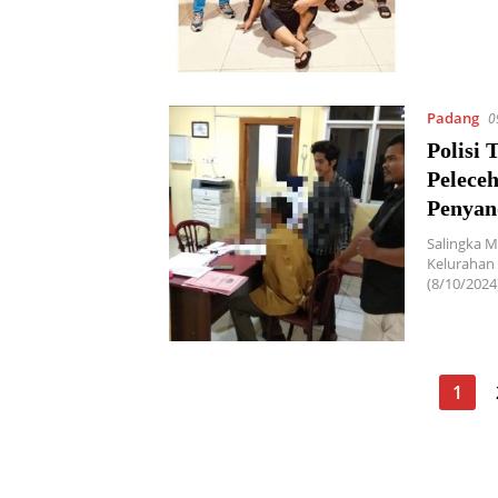
Padang
0
Polisi 
Pelece
Penyan
Salingka Me
Kelurahan 
(8/10/2024
Paginasi
1
pos