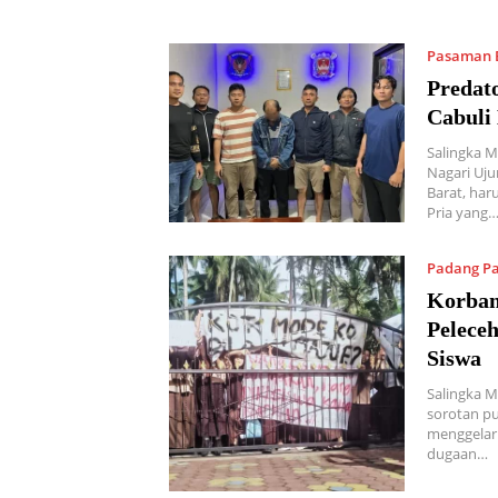
Pasaman 
Predat
Cabuli
Salingka M
Nagari Uj
Barat, ha
Pria yang
Padang P
Korban
Pelece
Siswa
Salingka M
sorotan pu
menggelar 
dugaan…