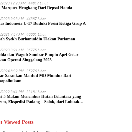
1/2023 12:23 AM
44817 Lihat
 Marquez Hengkang Dari Repsol Honda
1/2023 9:23 AM
44387 Lihat
as Indonesia U-17 Duduki Posisi Ketiga Grup A
1/2021 7:57 AM
40001 Lihat
rah Syekh Burhanuddin Ulakan Pariaman
4/2023 3:21 AM
36775 Lihat
lda dan Wagub Sumbar Pimpin Apel Gelar
kan Operasi Singgalang 2023
1/2024 8:32 PM
35276 Lihat
ar Sarankan Mahfud MD Mundur Dari
kopolhukam
2/2022 3:41 PM
33181 Lihat
ri 5 Malam Menembus Hutan Belantara yang
rem, Ekspedisi Padang – Solok, dari Lubuak
uruang Menuju Koto Sani Solok Temuan yang
 Catatan
t Viewed Posts