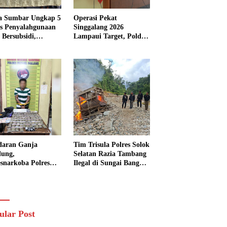
a Sumbar Ungkap 5
Operasi Pekat
s Penyalahgunaan
Singgalang 2026
Bersubsidi,
Lampaui Target, Polda
kap 7 Tersangka
Sumbar Ungkap
ita 13.298 Liter
Ratusan Persen Kasus
Solar
Kriminal
daran Ganja
Tim Trisula Polres Solok
lung,
Selatan Razia Tambang
esnarkoba Polres
Ilegal di Sungai Bangko,
ng Panjang Sita 82
Asbuk Langsung
t Ganja Kering
Dimusnahkan
 Edar di Tanah
r
ular Post