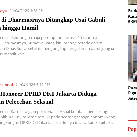
aya
30/04/2025 3:18 PM
Pold
Kasu
i di Dharmasraya Ditangkap Usai Cabuli
BBM 
 hingga Hamil
Tang
dan S
edia – Seorang remaja perempuan berusia 15 tahun di
Bio 
 Dharmasraya, Sumatra Barat, kini sedang berada dalam
an Dinas Sosial setelah mengungkap pengalaman pahit yang ia
sus memilukan…
asional
21/04/2025 5:37 PM
Pere
 Honorer DPRD DKI Jakarta Diduga
Digu
Satr
n Pelecehan Seksual
Pada
Pake
Media –Kasus dugaan pelecehan seksual kembali mencoreng
Siap
ublik. Kali ini, sorotan tertuju pada seorang tenaga honorer yang
Data
 lingkungan DPRD DKI Jakarta, usai dirinya dilaporkan ke pihak…
Pop