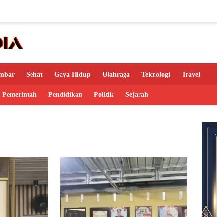
mbar
Sehat
Gaya Hidup
Olahraga
Teknologi
Travel
Pemerintah
Pendidikan
Politik
Sejarah