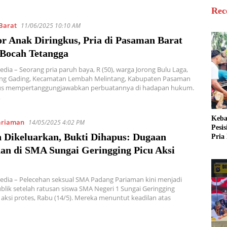
Rec
Barat
11/06/2025 10:10 AM
or Anak Diringkus, Pria di Pasaman Barat
 Bocah Tetangga
edia – Seorang pria paruh baya, R (50), warga Jorong Bulu Laga,
ung Gading, Kecamatan Lembah Melintang, Kabupaten Pasaman
rus mempertanggungjawabkan perbuatannya di hadapan hukum.
…
Keba
ariaman
14/05/2025 4:02 PM
Pesi
 Dikeluarkan, Bukti Dihapus: Dugaan
Pria 
Mera
han di SMA Sungai Geringging Picu Aksi
Cari
edia – Pelecehan seksual SMA Padang Pariaman kini menjadi
blik setelah ratusan siswa SMA Negeri 1 Sungai Geringging
aksi protes, Rabu (14/5). Mereka menuntut keadilan atas