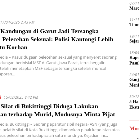
07/1
Marc
11/1
17/04/2025 2:43 PM
Timn
 Kandungan di Garut Jadi Tersangka
19/1
Pelecehan Seksual: Polisi Kantongi Lebih
Seja
atu Korban
18/0
edia – Kasus dugaan pelecehan seksual yang menyeret seorang
Kapo
dungan berinisial MSF di Garut, Jawa Barat, terus bergulir.
Pasu
 telah menetapkan MSF sebagai tersangka setelah muncul
laporan…
24/0
Ganj
Men
30/1
i
15/03/2025 8:42 PM
5 Ha
 Silat di Bukittinggi Diduga Lakukan
Ekst
Tamp
han terhadap Murid, Modusnya Minta Pijat
jadi
edia, Bukittinggi – Seorang aparatur sipil negara (ASN) yang juga
Mos
pelatih silat di Kota Bukittinggi diamankan pihak kepolisian atas
us pelecehan terhadap salah satu muridnya. Kejadian ini…