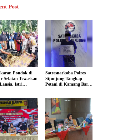
ent Post
karan Pondok di
Satresnarkoba Polres
sir Selatan Tewaskan
Sijunjung Tangkap
Lansia, Istri
Petani di Kamang Baru,
ngkak 600 Meter
Polisi Sita Delapan
 Pertolongan
Paket Diduga Sabu