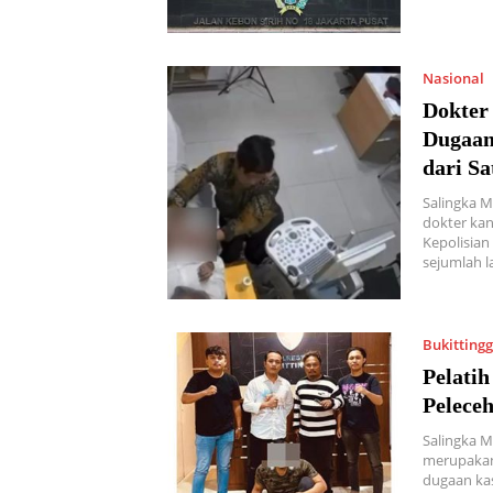
Nasional
Dokter
Dugaan 
dari S
Salingka M
dokter kan
Kepolisian
sejumlah 
Bukittingg
Pelatih
Pelece
Salingka M
merupakan 
dugaan kas