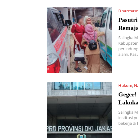
Dharmasr
Pasutr
Remaja
Salingka M
Kabupaten
perlindung
alami. Ka
Hukum
,
N
Geger!
Lakuka
Salingka 
institusi p
bekerja di