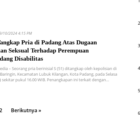
9/10/2024 4:15 PM
Tangkap Pria di Padang Atas Dugaan
han Seksual Terhadap Perempuan
dang Disabilitas
dia – Seorang pria berinisial S (51) ditangkap oleh kepolisian di
Baringin, Kecamatan Lubuk Kilangan, Kota Padang, pada Selasa
) sekitar pukul 16.00 WIB. Penangkapan ini terkait dengan…
2
Berikutnya »