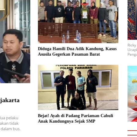
Rick
Diduga Hamili Dua Adik Kandung, Kasus
Ucap
Penga
Asusila Gegerkan Pasaman Barat
sjakarta
Bejat! Ayah di Padang Pariaman Cabuli
dua pelaku
Anak Kandungnya Sejak SMP
dakan tidak
 dalam bus.