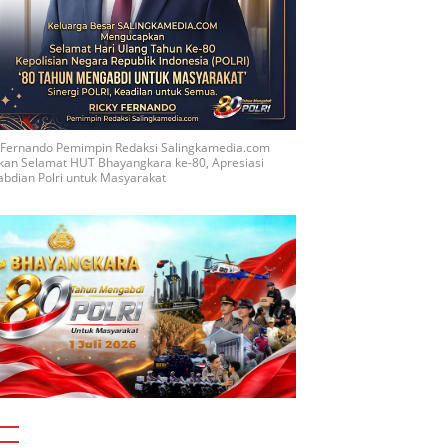
y Fernando Pemimpin Redaksi Salingkamedia.com
kan Selamat HUT Bhayangkara ke-80, Apresiasi
bdian Polri untuk Masyarakat