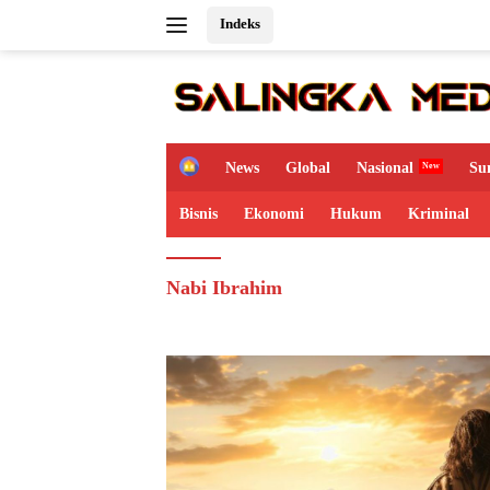
Langsung
Indeks
ke
konten
H
News
Global
Nasional
Su
o
m
Bisnis
Ekonomi
Hukum
Kriminal
e
Nabi Ibrahim