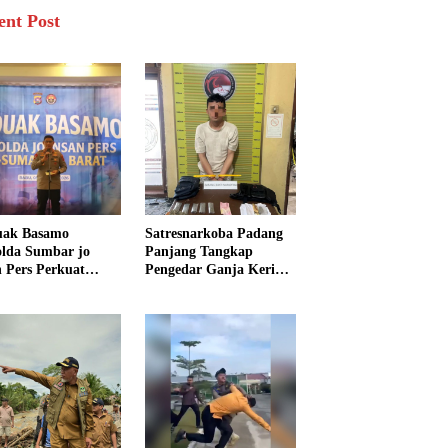
ent Post
uak Basamo
Satresnarkoba Padang
lda Sumbar jo
Panjang Tangkap
n Pers Perkuat
Pengedar Ganja Kering,
rgi Polda dan Media
Polisi Sita Enam Paket
k Pelayanan
Barang Bukti
arakat