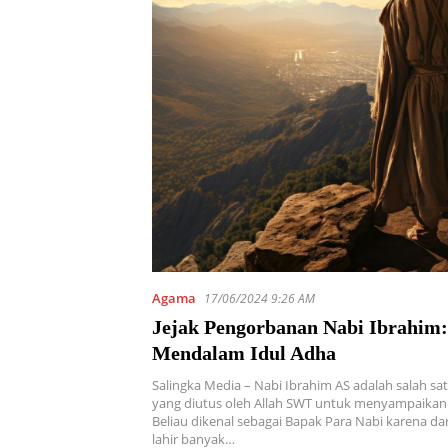
Agama
17/06/2024 9:26 AM
Jejak Pengorbanan Nabi Ibrahim
Mendalam Idul Adha
Salingka Media – Nabi Ibrahim AS adalah salah sa
yang diutus oleh Allah SWT untuk menyampaikan 
Beliau dikenal sebagai Bapak Para Nabi karena d
lahir banyak…