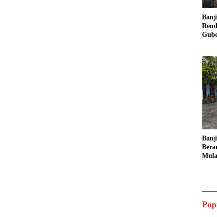
Banj
Rend
Gube
Inst
Sege
Banj
Bera
Mula
Ruma
Ling
Pop