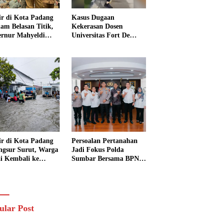
ir di Kota Padang
Kasus Dugaan
am Belasan Titik,
Kekerasan Dosen
rnur Mahyeldi
Universitas Fort De
ruksikan Alat Berat
Kock Belum Tetapkan
ra Turun
Tersangka, Kuasa
Hukum Minta AG
Segera Ditangkap
ir di Kota Padang
Persoalan Pertanahan
ngsur Surut, Warga
Jadi Fokus Polda
i Kembali ke
Sumbar Bersama BPN
h dan Bersihkan
Perkuat Sinergi di
kungan
Sumatera Barat
ular Post