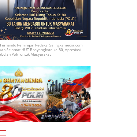
y Fernando Pemimpin Redaksi Salingkamedia.com
kan Selamat HUT Bhayangkara ke-80, Apresiasi
bdian Polri untuk Masyarakat