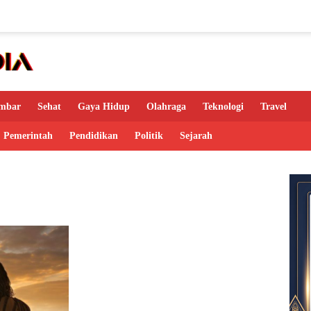
mbar
Sehat
Gaya Hidup
Olahraga
Teknologi
Travel
Pemerintah
Pendidikan
Politik
Sejarah