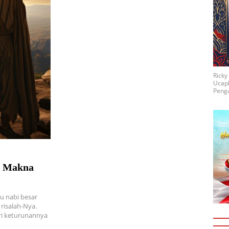
Rick
Ucap
Penga
: Makna
tu nabi besar
risalah-Nya.
ari keturunannya