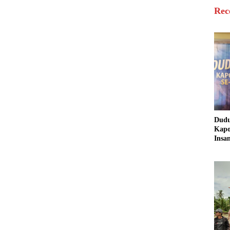
Rec
Dud
Kapo
Insa
Sine
untu
Masy