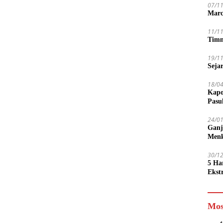
07/1
Marc
11/1
Timn
19/1
Seja
18/0
Kapo
Pasu
24/0
Ganj
Men
30/1
5 Ha
Ekst
Tamp
jadi
Mos