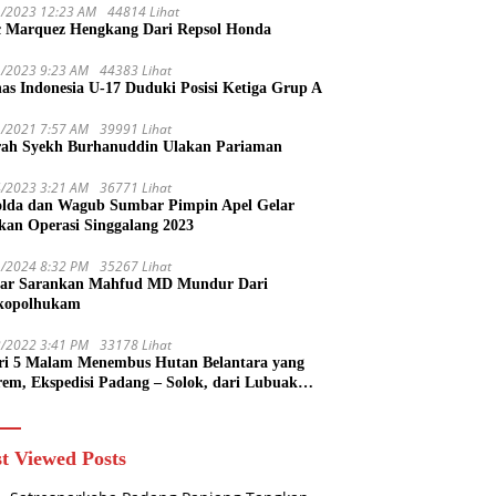
1/2023 12:23 AM
44814 Lihat
 Marquez Hengkang Dari Repsol Honda
1/2023 9:23 AM
44383 Lihat
as Indonesia U-17 Duduki Posisi Ketiga Grup A
1/2021 7:57 AM
39991 Lihat
rah Syekh Burhanuddin Ulakan Pariaman
4/2023 3:21 AM
36771 Lihat
lda dan Wagub Sumbar Pimpin Apel Gelar
kan Operasi Singgalang 2023
1/2024 8:32 PM
35267 Lihat
ar Sarankan Mahfud MD Mundur Dari
kopolhukam
2/2022 3:41 PM
33178 Lihat
ri 5 Malam Menembus Hutan Belantara yang
rem, Ekspedisi Padang – Solok, dari Lubuak
uruang Menuju Koto Sani Solok Temuan yang
 Catatan
t Viewed Posts