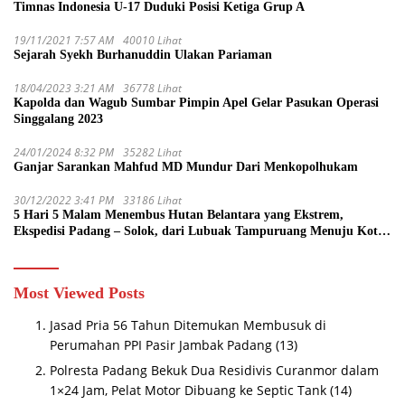
Timnas Indonesia U-17 Duduki Posisi Ketiga Grup A
19/11/2021 7:57 AM
40010 Lihat
Sejarah Syekh Burhanuddin Ulakan Pariaman
18/04/2023 3:21 AM
36778 Lihat
Kapolda dan Wagub Sumbar Pimpin Apel Gelar Pasukan Operasi
Singgalang 2023
24/01/2024 8:32 PM
35282 Lihat
Ganjar Sarankan Mahfud MD Mundur Dari Menkopolhukam
30/12/2022 3:41 PM
33186 Lihat
5 Hari 5 Malam Menembus Hutan Belantara yang Ekstrem,
Ekspedisi Padang – Solok, dari Lubuak Tampuruang Menuju Koto
Sani Solok Temuan yang jadi Catatan
Most Viewed Posts
Jasad Pria 56 Tahun Ditemukan Membusuk di
Perumahan PPI Pasir Jambak Padang
(13)
Polresta Padang Bekuk Dua Residivis Curanmor dalam
1×24 Jam, Pelat Motor Dibuang ke Septic Tank
(14)