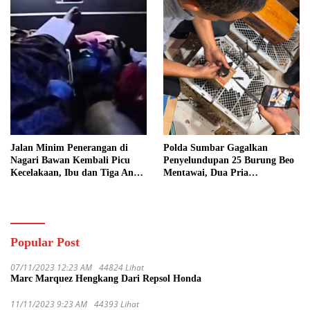
Jalan Minim Penerangan di
Polda Sumbar Gagalkan
Nagari Bawan Kembali Picu
Penyelundupan 25 Burung Beo
Kecelakaan, Ibu dan Tiga Anak
Mentawai, Dua Pria
Jadi Korban
Diamankan
Popular Post
07/11/2023 12:23 AM
44824 Lihat
Marc Marquez Hengkang Dari Repsol Honda
11/11/2023 9:23 AM
44393 Lihat