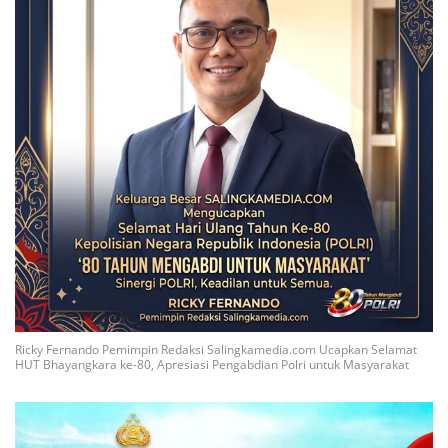
Ricky Fernando Pemimpin Redaksi Salingkamedia.com Ucapkan Selamat
HUT Bhayangkara ke-80, Apresiasi Pengabdian Polri untuk Masyarakat